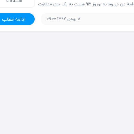
افسانه اد
سفر این دفعه من مربوط به نوروز 93 هست به یک جای متفاوت
و کمتر دیده شده ولی بکر و تمیز، خیلی تمیز. 4 فروردین سال
8 بهمن 1397 09:00
ادامه مطلب