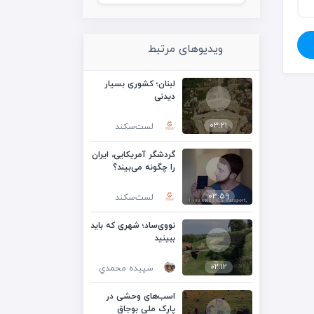
ویدیوهای مرتبط
لبنان؛ کشوری بسیار
دیدنی
03:21
لست‌سکند
گردشگر آمریکایی، ایران
را چگونه می‌بیند؟
03:59
لست‌سکند
نووی‌ساد؛ شهری که باید
ببینید
02:12
سپيده محمدي
اسب‌های وحشی در
پارک ملی بوجاق