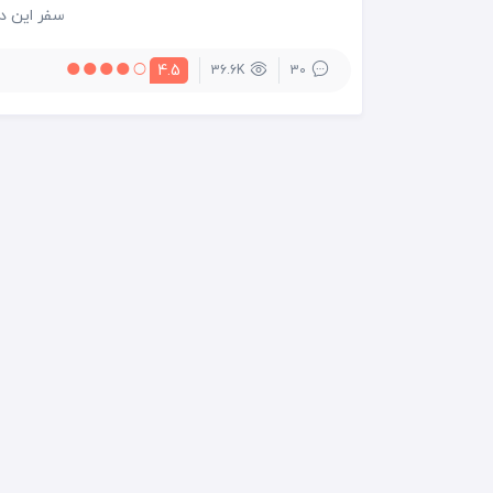
4.5
36.6K
30
93 به همراه خواهر و خاله و داییم که