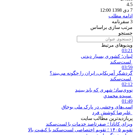
4.5
7 دی 1398 12:00
ادامه مطلب
3
سفرنامه
مرتب سازی براساس
جستجو
ویدیوهای مرتبط
03:21
لبنان؛ کشوری بسیار دیدنی
لست‌سکند
03:59
گردشگر آمریکایی، ایران را چگونه می‌بیند؟
لست‌سکند
02:12
نووی‌ساد؛ شهری که باید ببینید
سپيده محمدي
01:49
اسب‌های وحشی در پارک ملی بوجاق
علیرضا کوشش فرد
پربازدیدترین مطالب سایت
ویزای کانادا ؛ صفرتاصد خدمات با لست‌سکند
تقویم ۱۴۰۵ ؛ تقویم اختصاصی لست‌سکند با کیفیت بالا