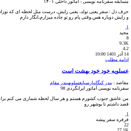
مسابقه سفرنامه نویسی - آماتور داخلی ۱۴۰۱
حرف دل : سفر یعنی تولد، یعنی زایش، درست مثل لحظه ای که نوزاد
و زایش دوباره هس.وقتی پام رو تو جاده میزارم،انگار دارم
1
مجید
8
9.3K
4.2
14 آذر 1401 10:00
ادامه مطلب
عسلویه خود خود بهشت است
مقاصد :
بندر کنگان
پارسیان
عسلویه
بندر مقام
سفرنامه نویسی آماتور ایرانگردی 98
من عاشق جنوب کشورم هستم و هر سال لحظه شماری می کنم برای رسیدن
قصد داشتم تا بوشهر رو
1
فرفره سفر پیشه
22
27.1K