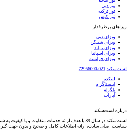
تور آنتالیا
تور دبی
تور ترکیه
تور کیش
ویزاهای پرطرفدار
ویزای دبی
ویزای شینگن
ویزای تایلند
ویزای اسپانیا
ویزای فرانسه
لست‌سکند
021-72956000
لینکدین
اینستاگرام
تلگرام
آپارات
درباره لست‌سکند
لست‌سکند در سال 89 با هدف ارائه خدمات متفاوت و با کیفیت به شما عزیزان در صنعت گردشگری تاسیس شده است.
سیاست اصلی سایت، ارائه اطلاعات کامل و صحیح و بدون جهت گیری 