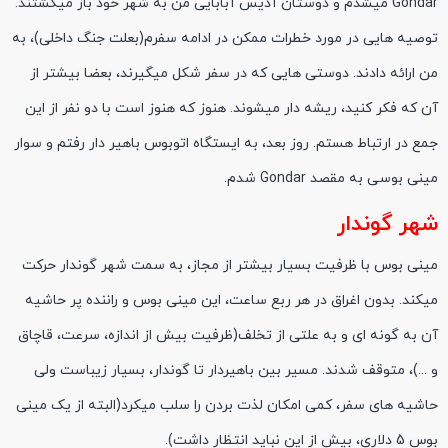
Gondar میشدم و دوستان آدیس آبابایی من به شهر خود باز میگشتند.
توصیه هایی در مورد خطرات ممکن در ادامه سفرم(بعلت جنگ داخلی)، به
من ارائه دادند. دوستی هایی که در سفر شکل میگیرند، بعضا بیشتر از
آن که فکر کنید، ریشه دار میشوند. هنوز که هنوز است با دو نفر از این
جمع در ارتباط هستم. روز بعد، به ایستگاه اتوبوس باهیر دار رفتم و سوار
مینی بوسی به مقصد Gondar شدم.
شهر گوندار
مینی بوس با ظرفیت بسیار بیشتر از مجاز، به سمت شهر گوندار حرکت
میکند. بدون اغراق در هر ربع ساعت، این مینی بوس و راننده پر حاشیه
آن به گونه ای و به علتی از تخلف(ظرفیت بیش از اندازه، سرعت، قاچاق
و ...)، متوقف شدند. مسیر بین باهیردار تا گوندار، بسیار زیباست ولی
حاشیه های سفر، کمی امکان لذت بردن را سلب میکرد(البته از یک مینی
بوس 5 دلاری، بیش از این نباید انتظار داشت).