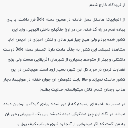
از فرودگاه خارج شدم.
از آنجاییکه هاستل محل اقامتم در همین محله Bole قرار داشت، با پای
پیاده قدم در راه گذاشتم. من در اوج جنگهای داخلی اتیوپی، وارد این
کشور شده بودم ولی هیچ چیز غیر عادی و تنش آمیزی در آدیس آبابا
مشاهده نمیشد. این کشور به جنگ عادت دارد! اتمسفر محله Bole دوست
داشتنی و بهتر از متوسط بسیاری از شهرهای آفریقایی هست ولی برای
قضاوت کردن در مورد کل این شهر، بسیار زود است. هیچکس در این
کشور ماسک نمیزند و حالا بابت نکوهش آن جوان خفته در هواپیما، دچار
عذاب وجدان شدم. کاش میتوانستم حلالیت بطلبم!
در مسیر به ناحیه ای رسیدم که از دور تعداد زیادی کودک و نوجوان دیده
میشد. در نگاه اول چیز مشکوکی دیده نمیشد ولی یک اتیوپیایی مهربان
به من گفت که اگر میخواهی از آنجا رد شوی مواظب کیف پول و