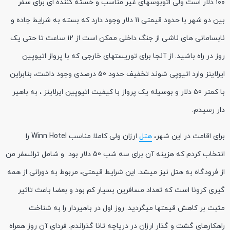
۱۰۰ دلار است ولی اتوبوسهای غیر مناسب و خسته کننده ای برای سفر
بین دو شهر با حدود قیمتی 11 دلار وجود دارد که بسته به شرایط جاده و
نابسامانی های ناشی از جنگ داخلی ممکن است از 12 ساعت تا حتی یک
روز در راه باشید. از آنجا برای توریستهای خارجی که با پرواز اتیوپین
ایرلاینز وارد اتیوپی شوند تخفیف حدود 50 درصدی وجود داشت، بنابراین
با کمتر 50 دلار و بوسیله یک پرواز با کیفیت اتیوپین ایرلاینز ، به باهیر
دار رسیدم.
برای اقامت در این شهر،
هتل
ارزان ولی کاملا مناسب Winn Hotel را
انتخاب کردم که هزینه آن برای سه شب 50 دلار بود و شامل ترانسفر من
از فرودگاه به هتل نیز میشد. این شرایط قیمتی، مربوط به دورانی از همه
گیری کرونا است که تعداد مسافرین بسیار کم بود و بعضا باعث تاثیر
مثبت بر کاهش قیمتها میگردید. روز اول در باهیردار را به شناخت
راهکارهای گشت و گذار ارزان در دریاچه تانا گذراندم. فردای آن روز همراه