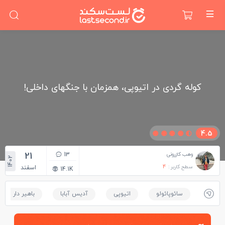
کوله گردی در اتیوپی، همزمان با جنگهای داخلی!
4.5
21
13
وهب کازرونی
1402
سطح کاربر :
4
اسفند
14.1K
سائوپائولو
اتیوپی
آدیس آبابا
باهیر دار