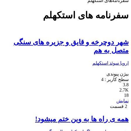
سفرنامه‌های استکهلم
سفرنامه های استکهلم
شهر دوچرخه و قایق و جزیره های سنگی
متصل به هم
اروپا
سوئد
استکهلم
بیژن پیوندی
سطح کاربر :
4
3.8
2.7K
18
نمایش
2 قسمت
همه ی راه ها به وین ختم میشود!