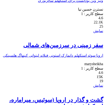
ونیز
وین
بوداپست
پراگ
استکهلم
سالزبورگ
نسترن حسین نیا
سطح کاربر :
1
4.6
22.1K
25
نمایش
سفر زمینی در سرزمین‌های شمالی
اروپا
سوئد
استکهلم
دانمارک
استونی
فنلاند
لیتوانی
کپنهاگ
هلسینکی
marysheikha
سطح کاربر :
1
4.6
15K
19
نمایش
گشت و گذار در اروپا (سوئیس، میراماره،