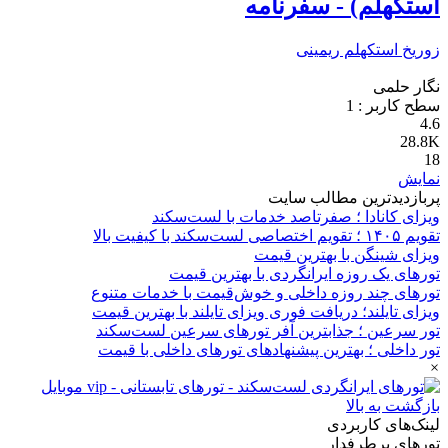
استکهلم) - سفرنامه
زوریخ
استکهلم
ریمینی
نگار حلمی
سطح کاربر :
1
4.6
28.8K
18
نمایش
پربازدیدترین مطالب سایت
ویزای کانادا ؛ صفرتاصد خدمات با لست‌سکند
تقویم ۱۴۰۵ ؛ تقویم اختصاصی لست‌سکند با کیفیت بالا
ویزای شینگن با بهترین قیمت
تورهای یک روزه ایرانگردی با بهترین قیمت
تورهای چند روزه داخلی و خوش‌قیمت با خدمات متنوع
ویزای تایلند؛ دریافت فوری ویزای تایلند با بهترین قیمت
تور سرعین ؛ جذابترین آفر تورهای سرعین لست‌سکند
تور داخلی ؛ بهترین پیشنهادهای تورهای داخلی با قیمت
×
بازگشت به بالا
لینک‌های کاربردی
تورهای پرطرفدار