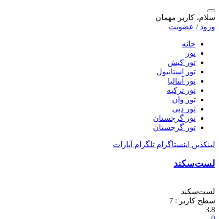
سلام، کاربر مهمان
ورود / عضویت
خانه
تور
تور کیش
تور استانبول
تور آنتالیا
تور ترکیه
تور وان
تور دبی
تور گرجستان
تور گرجستان
لینکدین
اینستاگرام
تلگرام
آپارات
لست‌سکند
لست‌سکند
سطح کاربر :
7
3.8
0