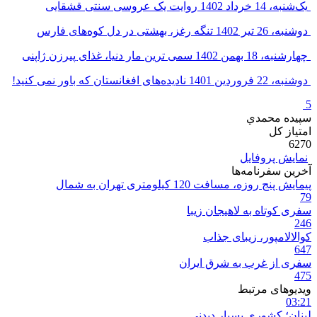
یک‌شنبه، 14 خرداد 1402
روایت یک عروسی سنتی قشقایی
دوشنبه، 26 تیر 1402
تنگه رغز، بهشتی در دل کوه‌های فارس
چهارشنبه، 18 بهمن 1402
سمی ترین مار دنیا، غذای پیرزن ژاپنی
دوشنبه، 22 فروردین 1401
نادیده‌های افغانستان که باور نمی کنید!
5
سپيده محمدي
امتیاز کل
6270
نمایش پروفایل
آخرین سفرنامه‌ها
پیمایش پنج روزه، مسافت 120 کیلومتری تهران به شمال
79
سفری کوتاه به لاهیجان زیبا
246
کوالالامپور، زیبای جذاب
647
سفری از غرب به شرق ایران
475
ویدیوهای مرتبط
03:21
لبنان؛ کشوری بسیار دیدنی