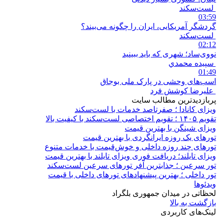
لست‌سکند
03:59
گردشگر آمریکایی، ایران را چگونه می‌بیند؟
لست‌سکند
02:12
نووی‌ساد؛ شهری که باید ببینید
سپيده محمدي
01:49
اسب‌های وحشی در پارک ملی بوجاق
علیرضا کوشش فرد
پربازدیدترین مطالب سایت
ویزای کانادا ؛ صفرتاصد خدمات با لست‌سکند
تقویم ۱۴۰۵ ؛ تقویم اختصاصی لست‌سکند با کیفیت بالا
ویزای شینگن با بهترین قیمت
تورهای یک روزه ایرانگردی با بهترین قیمت
تورهای چند روزه داخلی و خوش‌قیمت با خدمات متنوع
ویزای تایلند؛ دریافت فوری ویزای تایلند با بهترین قیمت
تور سرعین ؛ جذابترین آفر تورهای سرعین لست‌سکند
تور داخلی ؛ بهترین پیشنهادهای تورهای داخلی با قیمت
ویدئوها
لحظاتی در میدان جمهوری بلگراد
بازگشت به بالا
لینک‌های کاربردی