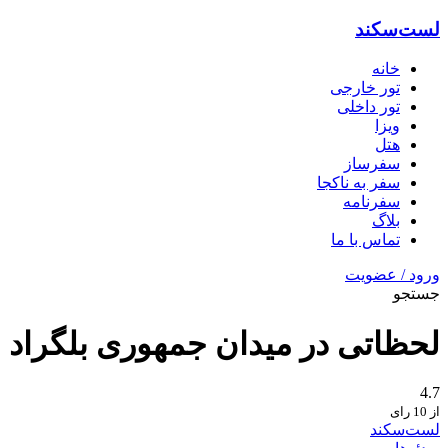
لست‌سکند
خانه
تور خارجی
تور داخلی
ویزا
هتل‌
سفرساز
سفر به ناکجا
سفرنامه
بلاگ
تماس با ما
ورود / عضویت
جستجو
لحظاتی در میدان جمهوری بلگراد
4.7
از 10 رای
لست‌سکند