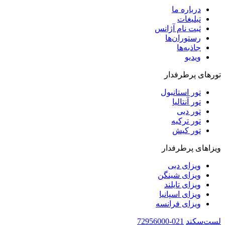
درباره ما
تبلیغات
ثبت نام آژانس
رستوران‌ها
جاذبه‌ها
ویدیو‌
تورهای پرطرفدار
تور استانبول
تور آنتالیا
تور دبی
تور ترکیه
تور کیش
ویزاهای پرطرفدار
ویزای دبی
ویزای شینگن
ویزای تایلند
ویزای اسپانیا
ویزای فرانسه
لست‌سکند
021-72956000