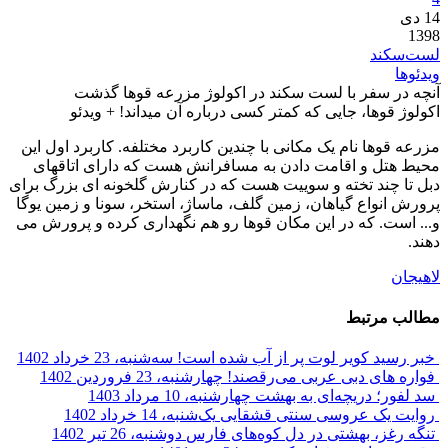
14
دی
1398
لست‌سکند
ویدئوها
آنچه در سفر با لست سکند در اکولوژ مزرعه قوها گذشت
اکولوژ قوها، جایی که کمتر کسی درباره آن میداند! + ویدئو
مزرعه قوها نام یک مکانی با چندین کاربرد مختلفه. کاربرد اول این
محیط هتل و اقامت دادن به مسافرانش هست که دارای اتاقهای
دبل تا چند تخته و سوییت هست که در کنارش گلخونه ای بزرگ برای
پرورش انواع گیاهان، زمین گلف، ماساژ، استخر، سونا و زمین یوگا
و... است. که در این مکان قوها رو هم نگهداری کرده و پرورش می
دهند.
لاهیجان
مطالب مرتبط
خبر رسید کویر لوت پر از آب شده است!
سه‌شنبه، 23 خرداد 1402
فواره های دبی عربی می‌رقصند!
چهارشنبه، 23 فروردین 1402
سد لفور؛ دریچه‌ای به بهشت
چهارشنبه، 10 مرداد 1403
روایت یک عروسی سنتی قشقایی
یک‌شنبه، 14 خرداد 1402
تنگه رغز، بهشتی در دل کوه‌های فارس
دوشنبه، 26 تیر 1402