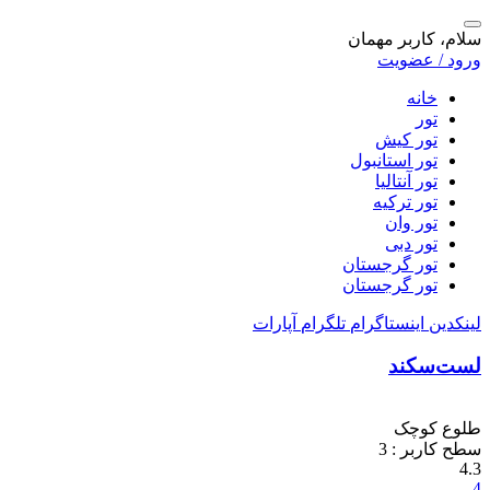
سلام، کاربر مهمان
ورود / عضویت
خانه
تور
تور کیش
تور استانبول
تور آنتالیا
تور ترکیه
تور وان
تور دبی
تور گرجستان
تور گرجستان
لینکدین
اینستاگرام
تلگرام
آپارات
لست‌سکند
طلوع کوچک
سطح کاربر :
3
4.3
4