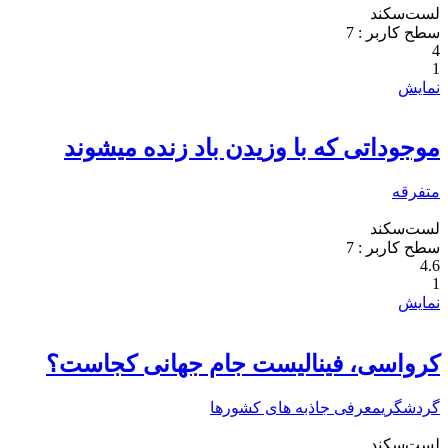
لست‌سکند
سطح کاربر :
7
4
1
نمایش
موجوداتی که با وزیدن باد زنده میشوند
متفرقه
لست‌سکند
سطح کاربر :
7
4.6
1
نمایش
کرواسی، فینالیست جام جهانی کجاست؟
گردشگری
معرفی جاذبه های کشورها
لست‌سکند