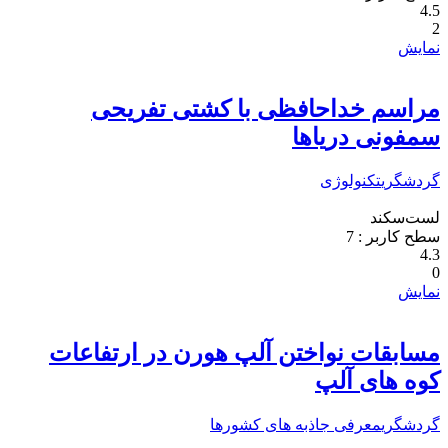
4.5
2
نمایش
مراسم خداحافظی با کشتی تفریحی
سمفونی دریاها
گردشگری
تکنولوژی
لست‌سکند
سطح کاربر :
7
4.3
0
نمایش
مسابقات نواختن آلپ هورن در ارتفاعات
کوه های آلپ
گردشگری
معرفی جاذبه های کشورها