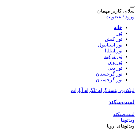
سلام، کاربر مهمان
ورود / عضویت
خانه
تور
تور کیش
تور استانبول
تور آنتالیا
تور ترکیه
تور وان
تور دبی
تور گرجستان
تور گرجستان
لینکدین
اینستاگرام
تلگرام
آپارات
لست‌سکند
لست‌سکند
ویدئوها
ویدئوهای اروپا