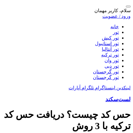
سلام، کاربر مهمان
ورود / عضویت
خانه
تور
تور کیش
تور استانبول
تور آنتالیا
تور ترکیه
تور وان
تور دبی
تور گرجستان
تور گرجستان
لینکدین
اینستاگرام
تلگرام
آپارات
لست‌سکند
حس کد چیست؟ دریافت حس کد
ترکیه با 3 روش