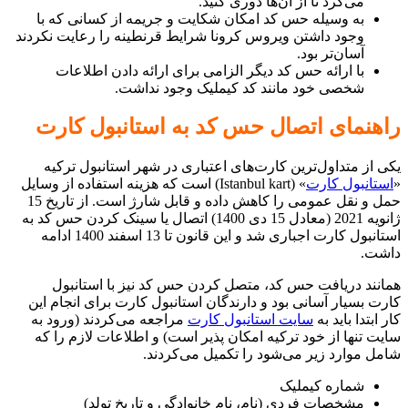
می‌کرد تا از آن‌‌ها دوری کنید.
به وسیله حس کد امکان شکایت و جریمه از کسانی که با
وجود داشتن ویروس کرونا شرایط قرنطینه را رعایت نکردند
آسان‌تر بود.
با ارائه حس کد دیگر الزامی برای ارائه دادن اطلاعات
شخصی خود مانند کد کیملیک وجود نداشت.
راهنمای اتصال حس کد به استانبول کارت
یکی از متداول‌ترین کارت‌های اعتباری در شهر استانبول ترکیه
«
استانبول کارت
» (Istanbul kart) است که هزینه استفاده از وسایل
حمل و نقل عمومی را کاهش داده و قابل شارژ است. از تاریخ 15
ژانویه 2021 (معادل 15 دی 1400) اتصال یا سینک کردن حس کد به
استانبول کارت اجباری شد و این قانون تا 13 اسفند 1400 ادامه
داشت.
همانند دریافت حس کد، متصل کردن حس کد نیز با استانبول
کارت بسیار آسانی بود و دارندگان استانبول کارت برای انجام این
کار ابتدا باید به
سایت استانبول کارت
مراجعه می‌کردند (ورود به
سایت تنها از خود ترکیه امکان پذیر است) و اطلاعات لازم را که
شامل موارد زیر می‌شود را تکمیل می‌کردند.
شماره کیملیک
مشخصات فردی (نام، نام خانوادگی و تاریخ تولد)