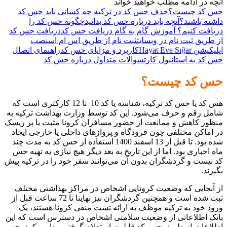
آنچه در ادامه مطلب خواهید خواند
حس کد چیست؟
حذف حس کد در ترکیه
چه کسانی باید حس کد
داشته باشند؟
آنچه باید درباره حس کد بدانید
چگونه حس کد را
دریافت کنیم؟ آموزش گام به گام دریافت حس کد
دریافت حس کد
از طریق ثبت نام در وبسایت
ثبت نام از طریق اس ام اس
نصب
اپلیکیشن Hayat Eve Sığar
کاربرد و مزایای حس کد
راهنمای اتصال
حس کد به استانبول کارت
سوالات متداول درباره حس کد
حس کد چیست؟
هس کد یا حس کد ترکیه، شناسه یا کد 10 تا 12 کارکتری است که
شامل رقم و حرف می‌شود. این کد توسط وزارت بهداشت ترکیه به
منظور کاهش و ممانعت از حضور مسافران کرونا مثبت یا پر ریسک
در اماکن مختلفی چون فرودگاه و پروازهای داخلی یا خارجی ایجاد
شده بود. تا قبل از 13 اسفند 1400 استفاده از حس کد به مدت چند
ماه اجباری بود. اما از این تاریخ به بعد دیگر هیچ نیازی به تهیه حس
کد نیست و گردشگران بدون آن می‌توانند سفر خود را در ترکیه پیش
بگیرند.
از آنجایی که وضعیت کرونایی اشخاص در مراکز بهداشتی مختلف
ثبت شده است و همچنین گردشگران نیز نهایتا تا 72 ساعت قبل از
ورود خود به ترکیه موظف به ارائه تست منفی کرونا هستند، یک
بانک اطلاعاتی از وضعیت سلامتی اشخاص در دسترس است که این
اطلاعات از طریق حس کد قابلیت استعلام گرفتن پیدا می‌کرد. حس