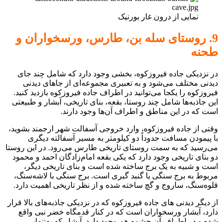
نمایی از درون غار بورنیک
9. روستای سله بن، طارس، ورسخواران و
طحنه
در نزدیکی جاده فیروزکوه، بخشی وجود دارد که شامل چند جای
دیدنی مختلف می‌شود و به تعبیری مجموعه‌ای از جاهای دیدنی
فیروزکوه را یکجا می‌توانید در اطراف جاده فیروزکوه بازدید کنید.
این جاذبه‌ها شامل چند روستا، بقعه، بنای تاریخی، آبشار و طبیعتی
است که در این مناطق و اطراف آن‌ها وجود دارند.
وقتی از جاده فیروزکوه، وارد خروجی آسفالت شهر ارجمند بشوید،
با پیمودن مسافت حدوداً دو کیلومتر به مسیر آسفالته دیگری
می‌رسید که به سمت روستای تاریخی طارس می‌رود. در این روستا
دو بنای تاریخی وجود دارد که یکی بقعه امام‌زادگان احمد و محمود
است و شبیه به یک برج ساخته شده است و بنای تاریخی دیگر،
مربوط به برج سنگی یا گنبد گبری است. برج سنگی با لاشه‌سنگ،
قلوه‌سنگ، ساروج و گچ ساخته شده و از نظر تاریخی اهمیت دارد.
از دیگر دیدنی های جاده فیروزکوه که در نزدیکی جاذبه‌های بالا قرار
دارد، آبشار ورسخواران است که در کنار قدمگاه خضر نبی واقع
شده و در اطراف آن چشمه هم وجود دارد. آبشار که به‌تنهایی