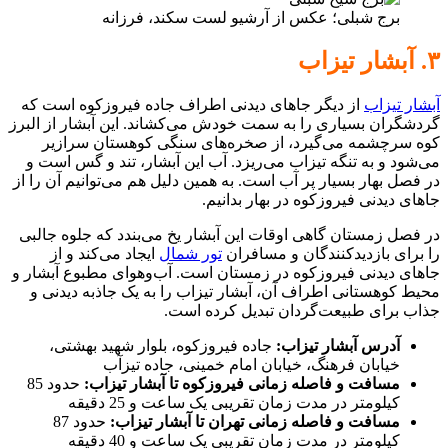
برج شبلی؛ عکس از آرشیو لست سکند، فرزانه
۳. آبشار تیزاب
آبشار تیزاب
از دیگر جاهای دیدنی اطراف جاده فیروزکوه است که
گردشگران بسیاری را به سمت خودش می‌کشاند. این آبشار از البرز
کوه سرچشمه می‌گیرد، از صخره‌های سنگی کوهستان سرازیر
می‌شود و به تنگه تیزاب می‌ریزد. آب این آبشار، تند و گس است و
در فصل بهار بسیار پر آب است. به همین دلیل هم می‌توانیم آن را از
جاهای دیدنی فیروزکوه در بهار بدانیم.
در فصل زمستان گاهی اوقات این آبشار یخ می‌بندد که جلوه جالبی
را برای بازدیدکنندگان و مسافران
تور شمال
ایجاد می‌کند و از
جاهای دیدنی فیروزکوه در زمستان است. آب‌وهوای مطبوع آبشار و
محیط کوهستانی اطراف آن، آبشار تیزاب را به یک جاذبه دیدنی و
جذاب برای طبیعت‌گردان تبدیل کرده است.
آدرس آبشار تیزاب:
جاده فیروزکوه، بلوار شهید بهشتی،
خیابان فرهنگ، خیابان امام خمینی، جاده تیزآب
مسافت و فاصله زمانی فیروزکوه تا آبشار تیزاب:
حدود 85
کیلومتر در مدت زمان تقریبی یک ساعت و 25 دقیقه
مسافت و فاصله زمانی تهران تا آبشار تیزاب:
حدود 87
کیلومتر در مدت زمان تقریبی یک ساعت و 40 دقیقه