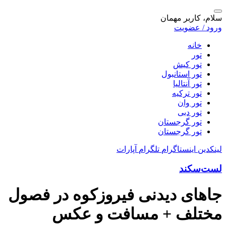
سلام، کاربر مهمان
ورود / عضویت
خانه
تور
تور کیش
تور استانبول
تور آنتالیا
تور ترکیه
تور وان
تور دبی
تور گرجستان
تور گرجستان
لینکدین
اینستاگرام
تلگرام
آپارات
لست‌سکند
جاهای دیدنی فیروزکوه در فصول
مختلف + مسافت و عکس