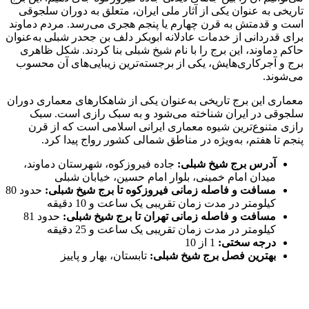
تاریخی به عنوان یکی از آثار ملی ایران، متعلق به دوران سلجوقی
است و قدمتش به قرن چهارم یا پنجم هجری می‌رسد. مردم دماوند
برای قدردانی از خدمات عادلانه ابوبکر دلف بن جحدر شبلی به‌عنوان
حاکم دماوند، این برج را با نام شیخ شبلی بنا کردند. شکل ظاهری
برج و آجرکاری‌هایش، یکی از برجسته‌ترین زیبایی‌های آن محسوب
می‌شوند.
معماری این برج تاریخی به‌عنوان یکی از شاهکارهای معماری دوران
سلجوقی در ایران شناخته می‌شود و به سبک رازی است. سبک
رازی متنوع‌ترین شیوه معماری ایرانی اسلامی است که از قرن
پنجم تا هفتم، به‌ویژه در مناطق شمالی کشور رواج پیدا کرد.
آدرس برج شیخ شبلی:
جاده فیروزکوه، شهرستان دماوند،
میدان امام خمینی، بلوار امام حسین، خیابان شبلی
مسافت و فاصله زمانی فیروزکوه تا برج شیخ شبلی:
حدود 80
کیلومتر در مدت زمان تقریبی یک ساعت و 10 دقیقه
مسافت و فاصله زمانی تهران تا برج شیخ شبلی:
حدود 81
کیلومتر در مدت زمان تقریبی یک ساعت و 25 دقیقه
درجه سختی:
1 از 10
بهترین فصل برج شیخ شبلی:
تابستان، بهار و پاییز