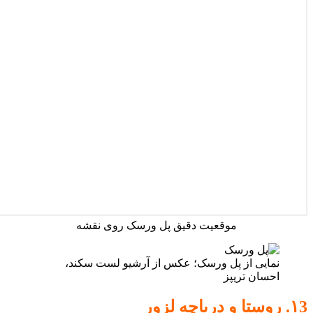
موقعیت دقیق پل ورسک روی نقشه
نمایی از پل ورسک؛ عکس از آرشیو لست سکند،
احسان تریپز
۱3. روستا و دریاچه لزور