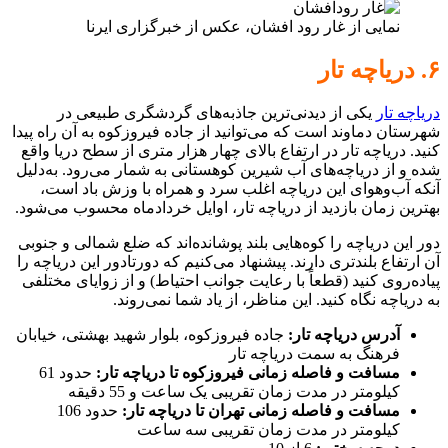
نمایی از غار رود افشان، عکس از خبرگزاری ایرنا
۶. دریاچه تار
دریاچه تار
یکی از دیدنی‌ترین جاذبه‌های گردشگری طبیعی در
شهرستان دماوند است که می‌توانید از جاده فیروزکوه به آن راه پیدا
کنید. دریاچه تار در ارتفاع بالای چهار هزار متری از سطح دریا واقع
شده و از دریاچه‌های آب شیرین کوهستانی به شمار می‌رود. به‌دلیل
آنکه آب‌وهوای این دریاچه اغلب سرد و همراه با وزش باد است،
بهترین زمان بازدید از دریاچه تار، اوایل خردادماه محسوب می‌شود.
دور این دریاچه را کوه‌هایی بلند پوشانده‌اند که ضلع شمالی و جنوبی
آن ارتفاع بلندتری دارند. پیشنهاد می‌کنیم که دورتادور این دریاچه را
پیاده‌روی کنید (قطعاً با رعایت جوانب احتیاط) و از زوایای مختلفی
به دریاچه نگاه کنید. این مناظر، از یاد شما نمی‌روند.
آدرس دریاچه تار:
جاده فیروزکوه، بلوار شهید بهشتی، خیابان
فرهنگ به سمت دریاچه تار
مسافت و فاصله زمانی فیروزکوه تا دریاچه تار:
حدود 61
کیلومتر در مدت زمان تقریبی یک ساعت و 55 دقیقه
مسافت و فاصله زمانی تهران تا دریاچه تار:
حدود 106
کیلومتر در مدت زمان تقریبی سه ساعت