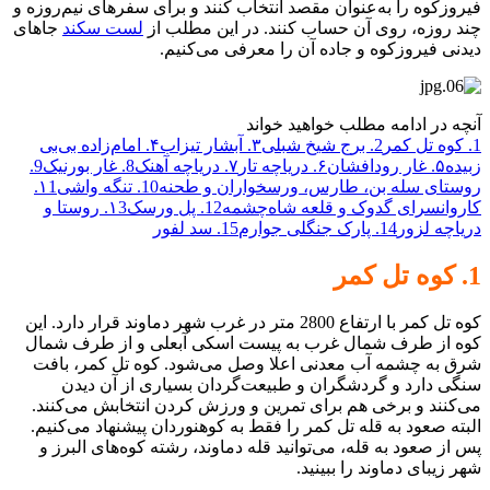
فیروزکوه را به‌عنوان مقصد انتخاب کنند و برای سفرهای نیم‌روزه و
چند روزه، روی آن حساب کنند. در این مطلب از
لست سکند
جاهای
دیدنی فیروزکوه و جاده آن را معرفی می‌کنیم.
آنچه در ادامه مطلب خواهید خواند
1. کوه تل کمر
2. برج شیخ شبلی
۳. آبشار تیزاب
۴. امام‌زاده بی‌بی
زبیده
۵. غار رودافشان
۶. دریاچه تار
۷. دریاچه آهنک
8. غار بورنیک
9.
روستای سله بن، طارس، ورسخواران و طحنه
10. تنگه واشی
۱1.
کاروانسرای گدوک و قلعه شاه‌چشمه
12. پل ورسک
۱3. روستا و
دریاچه لزور
14. پارک جنگلی جوارم
15. سد لفور
1. کوه تل کمر
کوه تل کمر با ارتفاع 2800 متر در غرب شهر دماوند قرار دارد. این
کوه از طرف شمال غرب به پیست اسکی آبعلی و از طرف شمال
شرق به چشمه آب معدنی اعلا وصل می‌شود. کوه تل کمر، بافت
سنگی دارد و گردشگران و طبیعت‌گردان بسیاری از آن دیدن
می‌کنند و برخی هم برای تمرین و ورزش کردن انتخابش می‌کنند.
البته صعود به قله تل کمر را فقط به کوهنوردان پیشنهاد می‌کنیم.
پس از صعود به قله، می‌توانید قله دماوند، رشته‌ کوه‌های البرز و
شهر زیبای دماوند را ببینید.