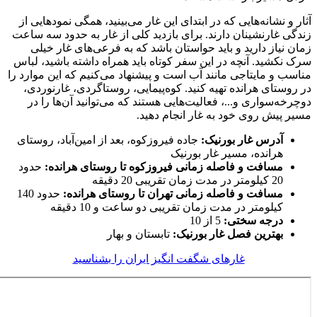
آثار و نشانه‌هایی که در ابتدای این غار می‌بینید، همگی نمودهایی از
زندگی غارنشینان دارند. برای بازدید کلی از غار به حدود سه ساعت
زمان نیاز دارید و باید حواستان باشد که به فرعی‌های غار خیلی
سرک نکشید. آنچه در این سفر کوتاه باید همراه داشته باشید، لباس
مناسب و مایتاجی مانند آب است و پیشنهاد می‌کنیم که این موارد را
در روستای هرانده تهیه کنید. کوه‌پیمایی، روستاگردی، غارنوردی،
دوچرخه‌سواری و...، فعالیت‌هایی هستند که می‌توانید آن‌ها را در
مسیر پیش روی خود به غار انجام دهید.
آدرس غار بورنیک:
جاده فیروزکوه، بعد از امین‌آباد، روستای
هرانده، مسیر غار بورنیک
مسافت و فاصله زمانی فیروزکوه تا روستای هرانده:
حدود
20 کیلومتر در مدت زمان تقریبی 20 دقیقه
مسافت و فاصله زمانی تهران تا روستای هرانده:
حدود 140
کیلومتر در مدت زمان تقریبی دو ساعت و 10 دقیقه
درجه سختی:
5 از 10
بهترین فصل غار بورنیک:
تابستان و بهار
غارهای شگفت انگیز ایران را بشناسید