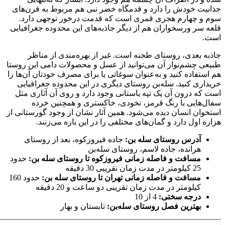
جذابیت خودش را دارد و قدمگاه خضر نبی هم مربوط به قرن‌های
سوم و چهارم هجری قمری است که قدمت درخور توجهی دارد.
قلعه سر ورسخواران هم از دیگر جاذبه‌های این محدوده جغرافیایی
است.
جاذبه بعدی، روستای طحنه است. غیر از بهره‌مندی از مناظر
طبیعی چشم‌نواز آن می‌توانید از عسل و محصولات دامی این روستا
هم استفاده کنید و به‌عنوان سوغاتی یا برای مصرف خودتان آن‌ها را
خریداری کنید. سله‌بن روستای دیگری در این محدوده جغرافیایی
است که درون آن یک تپه باستانی وجود دارد و روی آن آثاری مثل
سفال‌هایی با رنگ قرمز، نخودی، خاکستری و همچنین خرده
استخوان انسان دیده می‌شود. همین آثار نشان از وجود گورستانی از
هزاره اول دارد و گمان‌های مختلفی را در این باره می‌زنند.
آدرس روستای سله بن:
جاده فیروزکوه، بعد از روستای
هرانده، جاده لاسم، روستای سله‌بن
مسافت و فاصله زمانی فیروزکوه تا روستای سله بن:
حدود
25 کیلومتر در مدت زمان تقریبی 30 دقیقه
مسافت و فاصله زمانی تهران تا روستای سله بن:
حدود 160
کیلومتر در مدت زمان تقریبی دو ساعت و 20 دقیقه
درجه سختی:
4 از 10
بهترین فصل روستای سله‌بن:
تابستان و بهار