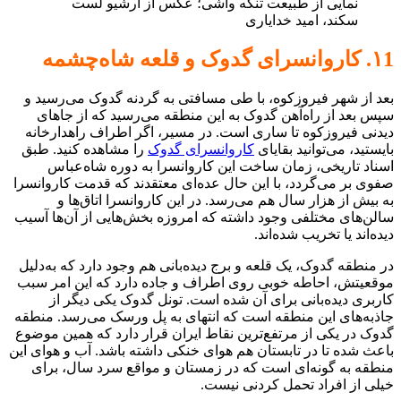
نمایی از طبیعت تنگه واشی؛ عکس از آرشیو لست
سکند، امید خدایاری
۱1. کاروانسرای گدوک و قلعه شاه‌چشمه
بعد از شهر فیروزکوه، با طی مسافتی به گردنه گدوک می‌رسید و
سپس بعد از راه‌آهن گدوک به این منطقه می‌رسید که از جاهای
دیدنی فیروزکوه تا ساری است. در مسیر، اگر اطراف راهدارخانه
بایستید، می‌توانید بقایای
کاروانسرای گدوک
را مشاهده کنید. طبق
اسناد تاریخی، زمان ساخت این کاروانسرا به دوره شاه‌عباس
صفوی بر می‌گردد، با این حال عده‌ای معتقدند که قدمت کاروانسرا
به بیش از هزار سال هم می‌رسد. در این کاروانسرا اتاق‌ها و
سالن‌های مختلفی وجود داشته که امروزه بخش‌هایی از آن‌ها آسیب
دیده‌اند یا تخریب شده‌اند.
در منطقه گدوک، یک قلعه و برج دیده‌بانی هم وجود دارد که به‌دلیل
موقعیتش، احاطه خوبی روی اطراف و جاده دارد که این امر سبب
کاربری دیده‌بانی برای آن شده است. تونل گدوک یکی دیگر از
جاذبه‌های این منطقه است که انتهای به پل ورسک می‌رسد. منطقه
گدوک در یکی از مرتفع‌ترین نقاط ایران قرار دارد که همین موضوع
باعث شده تا در تابستان هم هوای خنکی داشته باشد. آب و هوای این
منطقه به گونه‌ای است که در زمستان و مواقع سرد سال، برای
خیلی از افراد تحمل کردنی نیست.