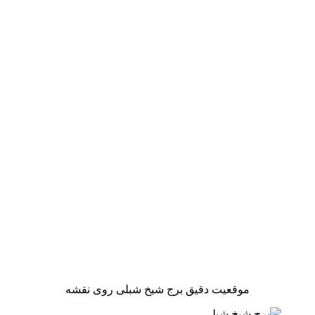
موقعیت دقیق برج شیخ شبلی روی نقشه