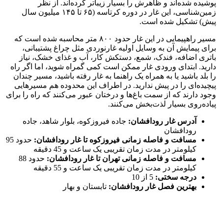
پوشیده شده‌اند و ظاهرش را بسیار زیباتر کرده‌اند. از نظر
زمین‌شناسی، این غار در دوره کرتاسه (۶۵ تا ۱۴۵ میلیون سال
پیش) تشکیل شده است.
مسیر راهپیمایی در این غار حدود ۸۰۰ متر محاسبه شده است که
برای پیمایش آن به وسایل اولیه غارنوردی مثل چراغ پشتیبانی،
باتری اضافه، فندک، شمع، دستکش کار، آب و غذای خشک، نیاز
دارید. ابتدای ورودی غار ممکن است کمی گمراه شوید، اما اگر راه
را بلد باشید یا به همراه یک راهنما به غار رفته باشید، مسیر چندان
پیچیده‌ای را در پیش ندارید. در اطراف این محدوده هم مسیرهایی
وجود دارند که از سمت باغ‌ها و درختان عبور می‌کنند که راه را برای
پیاده‌روی بسیار لذت‌بخش می‌کنند.
آدرس غار رودافشان:
جاده فیروزکوه، بلوار شاهد، جاده
رودافشان
مسافت و فاصله زمانی فیروزکوه تا غار رودافشان:
حدود 95
کیلومتر در مدت زمان تقریبی یک ساعت و 45 دقیقه
مسافت و فاصله زمانی تهران تا غار رودافشان:
حدود 88
کیلومتر در مدت زمان تقریبی یک ساعت و 55 دقیقه
درجه سختی:
5 از 10
بهترین فصل غار رودافشان:
تابستان و بهار