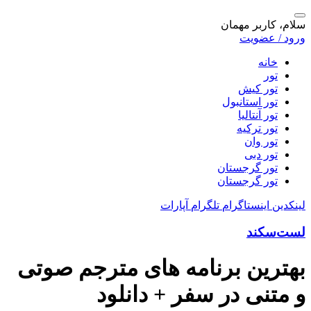
سلام، کاربر مهمان
ورود / عضویت
خانه
تور
تور کیش
تور استانبول
تور آنتالیا
تور ترکیه
تور وان
تور دبی
تور گرجستان
تور گرجستان
لینکدین
اینستاگرام
تلگرام
آپارات
لست‌سکند
بهترین برنامه های مترجم صوتی
و متنی در سفر + دانلود