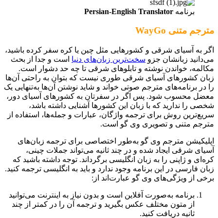
برنامه
Persian-English Translator
مترجم متنی WayGo
اگر به آسیای شرقی و کشورهایی مثل چین یا کره سفر کرده باشید،
می‌دانید زبانشان جزو
سخت‌ترین زبان‌های دنیا
است و جدا از بحث
مکالمه، خواندن نوشته و تابلوهای شرقی تا چه حد دشوار است.
زبان‌ کشورهای آسیای شرقی طوری نیست که بتوان به راحتی آن‌ها
را در برنامه‌های مترجم صوتی خواند و شاید نوشتن آن‌ها به‌تنهایی یک
معضل محسوب شود. پس اگر در سفرتان به کشورهای آسیای دور،
شخصی را ندارید که با زبان این کشورها آشنایی داشته باشد،
سریع‌ترین روش برای ترجمه واژگان، عبارات و جمله‌ها، استفاده از
مترجم متنی و تصویری وی گو است.
اپلیکیشن مترجم وی گو به‌طور اختصاصی برای ترجمه زبان‌های
آسیای شرقی ایجاد شده و در چند ثانیه می‌تواند جملات چینی،
کره‌ای و ژاپنی را به زبان انگلیسی برگرداند. توجه داشته باشید که
زبان فارسی در این برنامه وجود ندارد و باید به انگلیسی ترجمه کنید.
برخی از ویژگی‌های وی گو عبارت‌اند از:
برنامه به‌صورت آفلاین است و بدون نیاز به اینترنت می‌توانید
از متون مختلف عکس بگیرید و ترجمه آن را در کمتر از چند
ثانیه دریافت کنید.