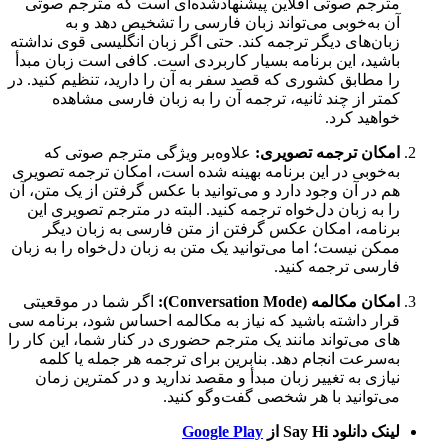
مترجم صوتی آفلاین پیشنهادشده‌ای است که مترجم صوتی
آن به‌خوبی می‌تواند زبان فارسی را تشخیص دهد و به
زبان‌های دیگر ترجمه کند. حتی اگر زبان انگلیسی قوی نداشته
باشید، این برنامه بسیار کاربردی است. کافی است زبان مبدأ
را مطابق کشوری که قصد سفر به آن را دارید، تنظیم کنید. در
کمتر از چند ثانیه، ترجمه آن را به زبان فارسی مشاهده
خواهید کرد.
امکان ترجمه تصویری:
علاوه‌بر ویژگی مترجم صوتی که
به‌خوبی در این برنامه بهینه شده است، امکان ترجمه تصویری
هم در آن وجود دارد و می‌‌توانید با عکس گرفتن از یک متن، آن
را به زبان دل‌خواه ترجمه کنید. البته در مترجم تصویری این
برنامه، امکان عکس گرفتن از متن فارسی به زبان دیگر
ممکن نیست؛ اما می‌توانید یک متن به زبان دل‌خواه را به زبان
فارسی ترجمه کنید.
امکان مکالمه (Conversation Mode):
اگر شما در موقعیتی
قرار داشته باشید که نیاز به مکالمه احساس شود، برنامه سی
های می‌تواند مانند یک مترجم حضوری در کنار شما، این کار را
به‌سرعت انجام دهد. بنابرین برای ترجمه هر جمله یا کلمه
نیازی به تغییر زبان مبدأ و مقصد ندارید و در کمترین زمان
می‌توانید با هر شخصی گفت‌وگو کنید.
لینک دانلود Say Hi از
Google Play