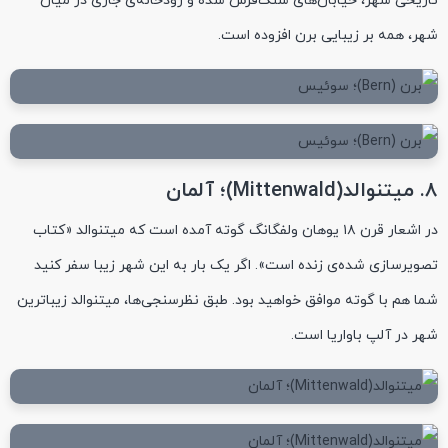
تاریخی شهر، خیابان‌های سنگ‌فرش شده و رود‌خانه‌ی جاری در میان
شهر، همه بر زیبایی برن افزوده است.
۸. میتنوالد(Mittenwald)؛ آلمان
در اشعار قرن ۱۸ یوهان ولفگانگ گوته آمده است که میتنوالد «کتاب
تصویرسازی شده‌ی زنده است». اگر یک بار به این شهر زیبا سفر کنید
شما هم با گوته موافق خواهید بود. طبق نظرسنجی‌ها، میتنوالد زیباترین
شهر در آلپ باواریا است.