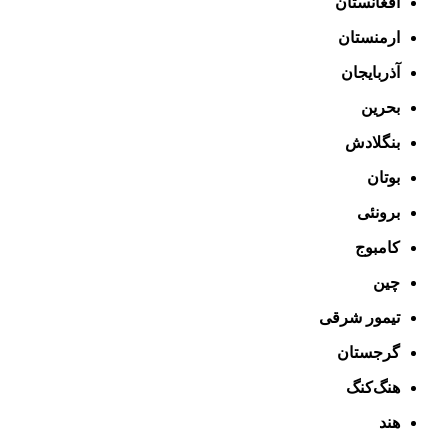
افغانستان
ارمنستان
آذربایجان
بحرین
بنگلادش
بوتان
برونئی
کامبوج
چین
تیمور شرقی
گرجستان
هنگ‌کنگ
هند