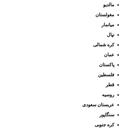
مالدیو
مغولستان
میانمار
نپال
کره شمالی
عمان
پاکستان
فلسطین
قطر
روسیه
عربستان سعودی
سنگاپور
کره جنوبی