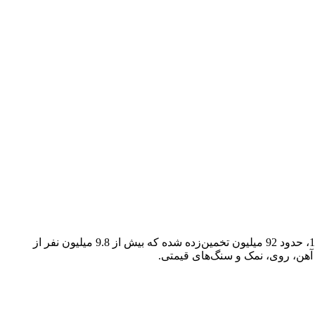
ایران با مساحت ۱٫۶۴۸ میلیون کیلومتر مربع، هفدهمین کشور بزرگ جهان و ششمین کشور بزرگ قاره آسیاست. جمعیت ایران در سال 1404، حدود 92 میلیون تخمین‌زده شده که بیش از 9.8 میلیون نفر از
 آهن، روی، نمک و سنگ‌های قیمتی.