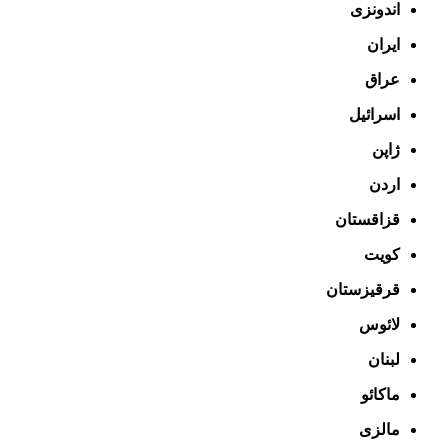
اندونزی
ایران
عراق
اسرائيل
ژاپن
اردن
قزاقستان
کویت
قرقیزستان
لائوس
لبنان
ماکائو
مالزی