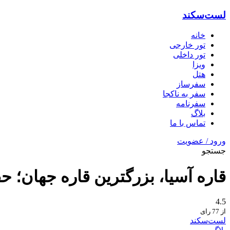
لست‌سکند
خانه
تور خارجی
تور داخلی
ویزا
هتل‌
سفرساز
سفر به ناکجا
سفرنامه
بلاگ
تماس با ما
ورود / عضویت
جستجو
قاره آسیا، بزرگترین قاره جهان؛ 
4.5
از 77 رای
لست‌سکند