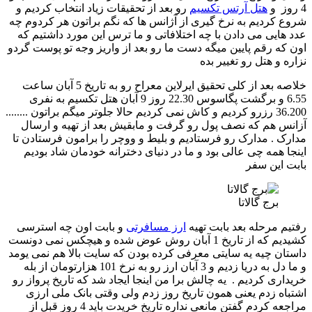
4 روز و
هتل آرتس تکسیم
رو بعد از تحقیقات زیاد انتخاب کردیم و
شروع کردیم به نرخ گیری از آژانس ها که نگم براتون هر کردوم چه
عدد هایی می دادن با چه اختلافاتی و ما ترس این مورد داشتیم که
اون که رقم پایین میگه دست ما رو بعد از واریز وجه تو پوست گردو
نزاره و هتل رو تغییر بده
خلاصه بعد از کلی تحقیق ایرلاین معراح رو به تاریخ 5 آبان ساعت
6.55 و برگشت پگاسوس 22.30 روز 9 آبان هتل تکسیم به نفری
36.200 رزرو کردیم و کاش نمی کردیم حالا جلوتر میگم براتون ........
آزانس هم که نصف پول رو گرفت و مابقیش بعد از تهیه و ارسال
مدارک . مدارک رو فرستادیم و بلیط و ووچر را برامون فرستادن تا
اینجا همه چی عالی بود و ما در دنیای دخترانه خودمان شاد بودیم
بابت این سفر
برج گالاتا
رفتیم مرحله بعد بابت تهیه
ارز مسافرتی
و بابت اون چه استرسی
کشیدیم که از تاریخ 1 آبان روش عوض شده و هیچکس نمی دونست
داستان چیه یه سایتی معرفی کرده بودن که سایت بالا هم نمی یومد
و ما دل به دریا زدیم و 3 آبان ارز رو به نرخ 101 هزارتومان از بله
خریداری کردیم . یه چالش برا من اینجا ایجاد شد که تاریخ پرواز رو
اشتباه زدم یعنی همون تاریخ روز زدم ولی وقتی بانک ملی ارزی
مراجعه کردم گفتن مانعی نداره تاریخ خریدت باید 4 روز قبل از