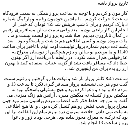
تاریخ پرواز باشه
کارامون و کردیم و با توجه به ساعت پرواز همگی به سمت فرودگاه
ساعت 3 حرکت کردیم . با ماشین خودمون رفتیم و پارکینگ شماره
3 پارک کردیم و برای 5 شب هزینش شد 455 تومان که خیلی از
انجام این کار راضی بودیم. بعد وقتی سمت سالن مسافربری رفتیم
در کمال ناباروری دیدییم اصلا شماره پرواز تو لیست نیست و ما ،
مات مونده بودیم و کسی اطلاعی هم نداشت و پاسخگو نبود . بعد
یکساعت دیدیم شماره پرواز تولیست اومد اونم با تاخیر برای ساعت
11.40 و ما موندیم تو سالن و بازم هیچکس از دوستان معراج یه
عذرخواهی هم از ملت نکرد . در رابطه با دریافت ارز اگر بهتون
خطا داد که مسافر یافت نشد از گزینه عتبات استفاده کنید تا بهتون
ارز رو بده برای من اینجوری شد. .
ساعت 8.45 کانتر پرواز باز شد و تیکت ها رو گرفتیم و رفتیم سمت
گیت دوم هر چی نشستیم پرواز مسافر گیری نکرد تا ساعت 13 و
مردم داد و بیداد و دعوا کرده بود و هیچ مسئولی پاسخگو نبود نه
میگفتن پرواز کنسله نه میگفتن میپره . آزانس هم زنگ میزدی می
گفت به من چه فقط فکر کنم اعصاب مردم براشون مهم نبود چون
معراج پرواز شب قبلش رو هم کنسل کرده بود . و اینا هیچ اطلاعی
به ملت نمی دادن خلاصه سرتون درد نیارم تمام این اتفاقت برا این
بود که ترکیه به معراج مجوز نداده بود . هرچی بود با زور و دعوا
پرواز ساعت 13 انجام شد.