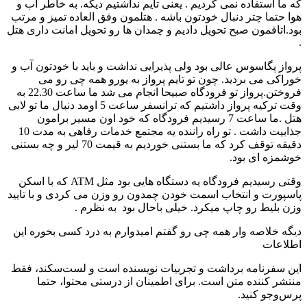
که ما استفاده نمی کردیم . یعنی تایم نداشتیم دیگه. به خاطر آب و
هوا حتما چتر دنبال خودتون باشه . هتلمون وفق العاده تمیز و مرتب
بود.اتاقمون صبح تحویل دادیم و چمدان ها رو تحویل امانت داری هتل
.
پرواز پگاسوس عالی بود ولی پذیرایی نداشت و باید با خودتون آب و
خوراکی می بردید. چون تو تایم پرواز به یورو همه چی رو می
فروختن.پرواز تو فرودگاه صبیحا انجام می شد ما ساعت 22.30 به
وقت ترکیه پرواز داشتیم که ترانسفر ساعت 5 اومد دنبال ما تو لابی
هتل .ما ساعت 7 رسیدیم فرودگاه که خود اون مسیر برامون
جذابیت داشت . تو راه راننده یه مجتمع خدمات رفاهی به مدت 10
دقیقه توقف کرد که ما بستنی خوردیم به قیمت 70 لیر و چه بستنی
خوشمزه ای بود.
وقتی رسیدیم فرودگاه یه دستگاه هایی بود مثل ATM که با اسکن
پاسپورت و انتخاب اسمت خودن چمدون رو وزن می کردی و با تایید
وزن بلیط رو چاپ میکرد. خیلی باحال بود به نظرم .
دیگه خلاصه وار همه چی رو گفتم امیدوارم به درد کسی بخوره این
اطلاعات
این سفرنامه برداشت و تجربیات نویسنده است و لست‌سکند، فقط
منتشر کننده متن است. برای اطمینان از درستی محتوا، حتما
پرس‌وجو کنید.