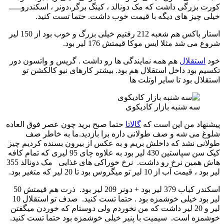
کورت بزرگی داشت که مک دونالد ، کینگ برگر،دونر ، اسکندرو......
خیلی چیز های دیگه با قیمت خوب داشت. حتما تست کنید.
استار باکس هم شعبه 212 رفتیم خیلی بزرگ و خوب بود از 150 لیر
شروع می شد مثلا ایس موکا قیمتش 176 لیر بود.
خود
استقلال
هم همه نمایندگی ها رو داشت . گریس و واتسون دور
تکسیم بود داخل استقلال هم بود. بیشتر کارهای نیو کالکشن تو
استقلال بود تا سایر اوتلت ها
سه شنبه بازار کادیکوی
پیشنهاد من این است که
گالاتا
حتما صبح برید چون عصر فوق العاده
شلوغ می شه و صف طولانی داره برا بازدید.ما به خاطر صف
طولانی نشد که داخلش بریم و به عکس از بیرون بسنده کردیم چیز
کیک سن سپاستین 430 لیر بود به علاوه چای 95 لیری که تمام کافه
هاش همین نرخ رو داشت. نرخ خوراکی های غذایی مک دونالد 355
لیر بود ، قیمت آب از 10 لیر تو میگروس بود تا 20 لیر که متغیر بود.
اسکندر کباب 379 لیر بود + دونر 209 لیر بود. ذرت هم قیمتش 50
لیر بود خیلی خوشمزه بود . حتما تست کنید. صدف تو استقلال 10
لیر و 20 لیر داشت که من نخوردم ولی دوستام که خوردن میگفتن
خوشمزه است. سیمیت با پنیر خیلی خوشمزه بود حتما تست کنید.