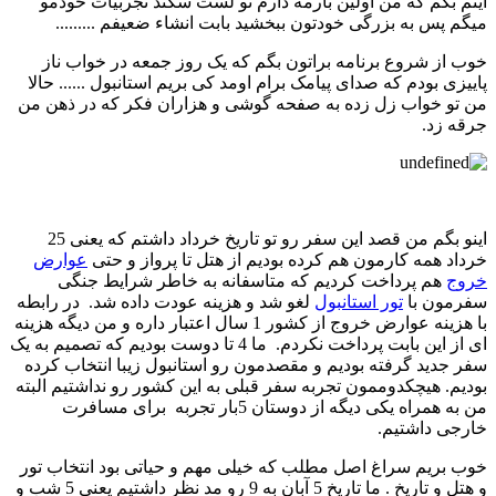
اینم بگم که من اولین بارمه دارم تو لست سکند تجربیات خودمو
میگم پس به بزرگی خودتون ببخشید بابت انشاء ضعیفم .........
خوب از شروع برنامه براتون بگم که یک روز جمعه در خواب ناز
پاییزی بودم که صدای پیامک برام اومد کی بریم استانبول ...... حالا
من تو خواب زل زده به صفحه گوشی و هزاران فکر که در ذهن من
جرقه زد.
اینو بگم من قصد این سفر رو تو تاریخ خرداد داشتم که یعنی 25
خرداد همه کارمون هم کرده بودیم از هتل تا پرواز و حتی
عوارض
خروج
هم پرداخت کردیم که متاسفانه به خاطر شرایط جنگی
سفرمون با
تور استانبول
لغو شد و هزینه عودت داده شد. در رابطه
با هزینه عوارض خروج از کشور 1 سال اعتبار داره و من دیگه هزینه
ای از این بابت پرداخت نکردم. ما 4 تا دوست بودیم که تصمیم به یک
سفر جدید گرفته بودیم و مقصدمون رو استانبول زیبا انتخاب کرده
بودیم. هیچکدوممون تجربه سفر قبلی به این کشور رو نداشتیم البته
من به همراه یکی دیگه از دوستان 5بار تجربه برای مسافرت
خارجی داشتیم.
خوب بریم سراغ اصل مطلب که خیلی مهم و حیاتی بود انتخاب تور
و هتل و تاریخ . ما تاریخ 5 آبان به 9 رو مد نظر داشتیم یعنی 5 شب و