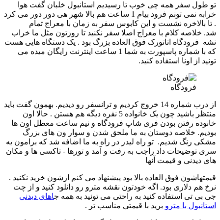
تو طول سفر همه چی خوب تا رسیدیم استانبول خلبان گفت هوا
خرابه نمی تونم فرود بیام 1 ساعت هم بالا شهر هی دور دور می کرد
. تا بالاخره نشست و این کابوس سفر به زمان با معراج تمام
شد. خلاصه کلام با معراج اصلا سفر نکنید تا روزتون مثل ما خراب
نشه فرودگاه اتاتورک فوق العاده بزرگ بود . یک دستگاه هایی هست
که با شماره پاسپورت به شما 1 ساعت اینترنت رایگان میده می
تونید از اونا استفاده کنید.
فرودگاه
از درب شماره 14 خروج کردیم و ترانسفر رو دیدیم. بهمون گفت باید
منتظر باشید چون یک خانواده 5 نفره دیگه هم هستن . حالا اون
خانوده رفتن بودن فری شاپ فرودگاه و نیم ساعت معطل اون ها
بودیم. خلاصه دوستان به ما ملحق شدن و سوار ون های بزرگ
مشکی رنگ شدیم. تو راه لیدر در راه به ما اضافه شد که برامون یه
سری توضیحات داد راجب به رفت و آمد و تورها - تاکسی ها و مکان
های دیدنی و قیمت آنها
قیمتهاشون فوق العاده بالا بود پیشنهاد می کنم ازشون خرید نکنید .
نرخ هم دلاری بود. اگه خودتون نقشه مترو رو دانلود کنید و از چت
جی بی تی استفاده کنید به راحتی می تونید به همه ج
اهای دیدنی
استانبول با مترو
برید با قیمتی مناسب تر .