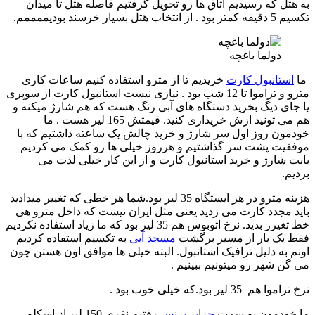
به هتل که رسیدیم اتاق ها رو تحویل گرفتیم فاصله هتل تا میدان
تکسیم 5 دقیقه کمتر بود . از انتخاب هتل بسیار خرسند بودیممممم.
دولما باغچه
ما
استانبول کارت
خریدیم تا از مترو استفاده کنیم ساعات کاری
مترو و تراموا تا 12 شب بود . نیازی نیست استانبول کارت از سوپری
یا جای دیگ بخرید دستگاه های آبی رنگ هست که هم شارژ میکنه و
هم می تونید ازش خریداری کنید. قیمتش 165 لیر هست . ما
خودمون روز اول سر شارژ و خرید چالش یک ساعته داشتیم که با
موفقیت پشت سر گذاشتیم و هرروز خیلی ها رو کمک می کردیم
بابت شارژ و خرید استانبول کارت و از این کار خیلی لذت می
بردیم.
هزینه مترو در هر ایستگاه 35 لیر بود.شما هر خطی که تغییر میدادید
باید مجدد کارت می زدید یعنی مثل ایران نیست که داخل مترو هی
خط تغیرر بدید. نرخ اتوبوس هم 35 لیر بود که ما زیاد استفاده نکردیم
فقط یک بار از مسیر برگشت
مسجد آبی
به تکسیم استفاده کردیم
اونم به دلیل ترافیک استانبول. البته خیلی ها موافق اون هستن چون
می گن شهر رو میتونیم ببینیم .
نرخ تراموا هم 35 لیر بود.که خیلی خوب بود .
ما خودمون به سمت
جزایر پرنس
رفتیم نفری 150 لیر از اسکله