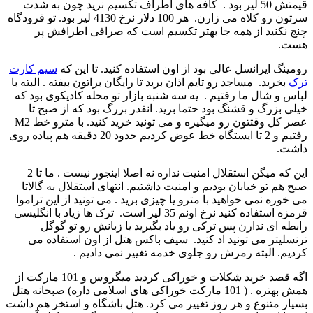
قیمتش 50 لیر بود . کافه های اطراف تکسیم نرید چون به شدت
سرتون رو کلاه می زارن. هر 100 دلار نرخ 4130 لیر بود. تو فرودگاه
چنج نکنید از همه جا بهتر تکسیم است که صرافی اطرافش پر
هست.
رومینگ ایرانسل عالی بود از اون استفاده کنید. تا این که
سیم کارت
ترک
بخرید. مساجد رو تایم اذان برید تا رایگان براتون بیفته . البته با
لباس و شال ما رفتیم . یه سه شنبه بازار تو محله کادیکوی بود که
خیلی بزرگ و قشنگ بود حتما برید. انقدر بزرگ بود که از صبح تا
عصر کل وقتتون رو میگیره و می تونید خرید کنید. با مترو خط M2
رفتیم و 2 تا ایستگاه خط عوض کردیم حدود 20 دقیقه هم پیاده روی
داشت.
این که میگن استقلال امنیت نداره نه اصلا اینجور نیست . ما تا 2
صبح هم تو خیابان بودیم و امنیت داشتیم. انتهای استقلال به گالاتا
می خوره نمی خواهید با مترو یا چیزی برید . می تونید از این تراموا
قرمزه استفاده کنید نرخ اونم 35 لیر است. ترک ها زیاد با انگلیسی
رابطه ای ندارن پس ترکی رو یاد بگیرید یا زبانش رو تو گوگل
ترنسلیتر می تونید اد کنید. سیف باکس هتل از اون استفاده می
کردیم. البته رمزش رو جلوی خدمه تغییر نمی دادیم .
اگه قصد خرید شکلات و خوراکی کردید میگروس و 101 مارکت از
همش بهتره . ( 101 مارکت خوراکی های اسلامی داره) صبحانه هتل
بسیار متنوع و هر روز تغییر می کرد. هتل باشگاه و استخر هم داشت