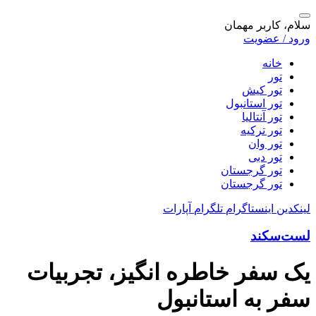
سلام، کاربر مهمان
ورود / عضویت
خانه
تور
تور کیش
تور استانبول
تور آنتالیا
تور ترکیه
تور وان
تور دبی
تور گرجستان
تور گرجستان
لینکدین
اینستاگرام
تلگرام
آپارات
لست‌سکند
یک سفر خاطره انگیز، تجربیات
سفر به استانبول