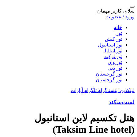
سلام، کاربر مهمان
ورود / عضویت
خانه
تور
تور کیش
تور استانبول
تور آنتالیا
تور ترکیه
تور وان
تور دبی
تور گرجستان
تور گرجستان
لینکدین
اینستاگرام
تلگرام
آپارات
لست‌سکند
هتل تکسیم لاین استانبول
(Taksim Line hotel)