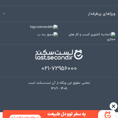
ویزاهای پرطرفدار
021-72956000
تمامی حقوق این وبگاه از آنِ لست‌سکند است.
1389 - 1405
×