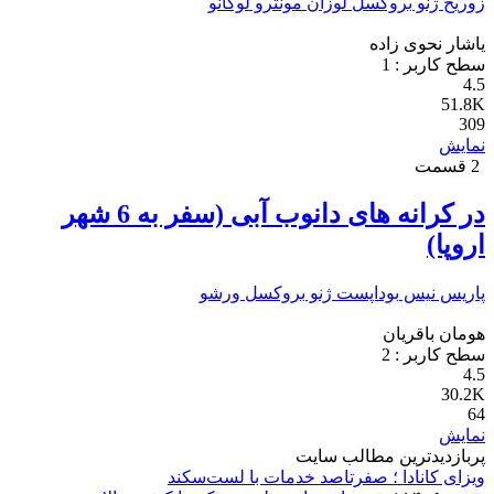
زوریخ
ژنو
بروکسل
لوزان
مونترو
لوگانو
یاشار نحوی زاده
سطح کاربر :
1
4.5
51.8K
309
نمایش
2 قسمت
در کرانه های دانوب آبی (سفر به 6 شهر
اروپا)
پاریس
نیس
بوداپست
ژنو
بروکسل
ورشو
هومان باقریان
سطح کاربر :
2
4.5
30.2K
64
نمایش
پربازدیدترین مطالب سایت
ویزای کانادا ؛ صفرتاصد خدمات با لست‌سکند