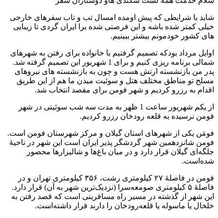
سلام خدمت همه لست سکندی هاو دوستاران سفر
شاید با شرایطی که پیش اومده امسال تب و تاب سفرهای خارجی
خیلی کمتر شده باشه و این فرصتی شده برا ایران گردی تا زیبایی
های کشور خودمونم بیشتر ببینیم.
اوایل مرداد بودکه تصمیم گرفتیم با خانواده برای رفتن به شهرهای
شمالی برنامه ریزی کنیم و برای 1 شهریور این تصمیم گرفته شد.
پدر من بازنشسته ارتش هست و چون به بازنشسته های نیروهای
مسلح تو مناطق مختلف هتل و سوئیت میدن ما هم از این طریق
اقدام به رزرو کردیم و شهر فومن برای مقصد انتخاب شد.
از یکم شهریور ساعت 1 ظهر به مدت سه شب سوئیتی در شهر
فومن نرسیده به قلعه رودخان رزرو کردیم.
فومَن یکی از شهرهای استان گیلان و مرکز شهرستان فومن است.
فومن شانزدهمین شهر گردشگر پذیر ایران است این شهر در ناحیهٔ
جلگه‌ای گیلان قرار دارد و در میان باغ‌ها و شالیزارها محصور
شده‌است.
فومن در فاصلهٔ ۲۷ کیلومتری رشت، ۳۵۶ کیلومتری تهران و در
فاصلهٔ ۵ کیلومتری صومعه‌سرا (نزدیک‌ترین شهر به آن) قرار دارد.
این شهر از گذشته در مسیر راه مسافرینی است که قصد رفتن به
خلخال یا ماسوله یا قلعه‌رودخان را دارند قرار داشته‌است.