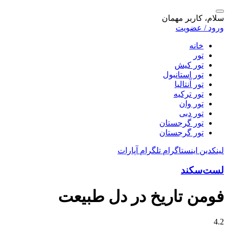
سلام، کاربر مهمان
ورود / عضویت
خانه
تور
تور کیش
تور استانبول
تور آنتالیا
تور ترکیه
تور وان
تور دبی
تور گرجستان
تور گرجستان
لینکدین
اینستاگرام
تلگرام
آپارات
لست‌سکند
فومن تاریخ در دل طبیعت
4.2