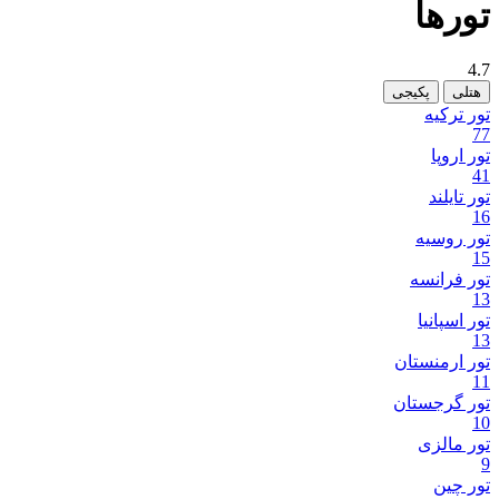
تور‌ها
4.7
هتلی
پکیجی
تور ترکیه
77
تور اروپا
41
تور تایلند
16
تور روسیه
15
تور فرانسه
13
تور اسپانیا
13
تور ارمنستان
11
تور گرجستان
10
تور مالزی
9
تور چین