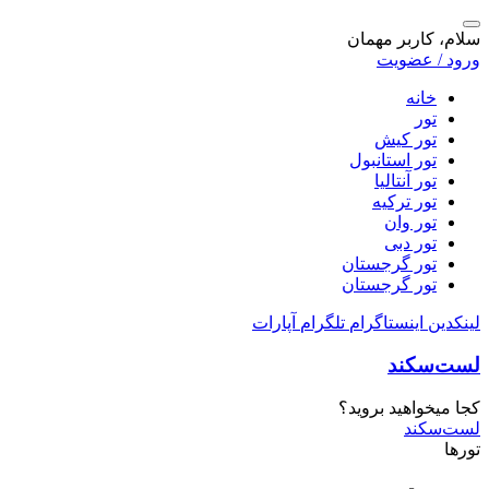
سلام، کاربر مهمان
ورود / عضویت
خانه
تور
تور کیش
تور استانبول
تور آنتالیا
تور ترکیه
تور وان
تور دبی
تور گرجستان
تور گرجستان
لینکدین
اینستاگرام
تلگرام
آپارات
لست‌سکند
کجا میخواهید بروید؟
لست‌سکند
تورها