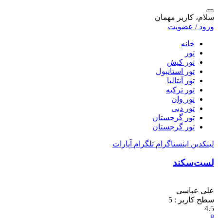
سلام، کاربر مهمان
ورود / عضویت
خانه
تور
تور کیش
تور استانبول
تور آنتالیا
تور ترکیه
تور وان
تور دبی
تور گرجستان
تور گرجستان
لینکدین
اینستاگرام
تلگرام
آپارات
لست‌سکند
علی عباسی
سطح کاربر :
5
4.5
8