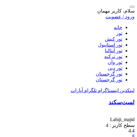
سلام، کاربر مهمان
ورود / عضویت
خانه
تور
تور کیش
تور استانبول
تور آنتالیا
تور ترکیه
تور وان
تور دبی
تور گرجستان
تور گرجستان
لینکدین
اینستاگرام
تلگرام
آپارات
لست‌سکند
Lahiji_majid
سطح کاربر :
4
4.4
8