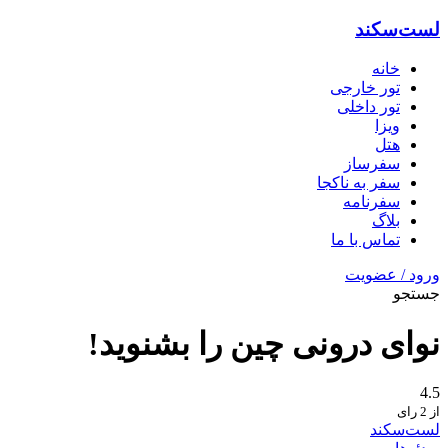
لست‌سکند
خانه
تور خارجی
تور داخلی
ویزا
هتل‌
سفرساز
سفر به ناکجا
سفرنامه
بلاگ
تماس با ما
ورود / عضویت
جستجو
نوای درونی چین را بشنوید!
4.5
از 2 رای
لست‌سکند