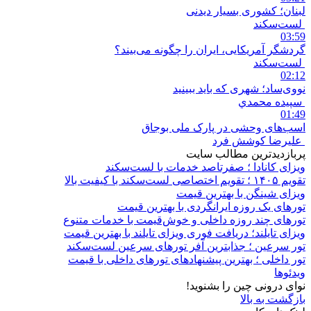
لبنان؛ کشوری بسیار دیدنی
لست‌سکند
03:59
گردشگر آمریکایی، ایران را چگونه می‌بیند؟
لست‌سکند
02:12
نووی‌ساد؛ شهری که باید ببینید
سپيده محمدي
01:49
اسب‌های وحشی در پارک ملی بوجاق
علیرضا کوشش فرد
پربازدیدترین مطالب سایت
ویزای کانادا ؛ صفرتاصد خدمات با لست‌سکند
تقویم ۱۴۰۵ ؛ تقویم اختصاصی لست‌سکند با کیفیت بالا
ویزای شینگن با بهترین قیمت
تورهای یک روزه ایرانگردی با بهترین قیمت
تورهای چند روزه داخلی و خوش‌قیمت با خدمات متنوع
ویزای تایلند؛ دریافت فوری ویزای تایلند با بهترین قیمت
تور سرعین ؛ جذابترین آفر تورهای سرعین لست‌سکند
تور داخلی ؛ بهترین پیشنهادهای تورهای داخلی با قیمت
ویدئوها
نوای درونی چین را بشنوید!
بازگشت به بالا