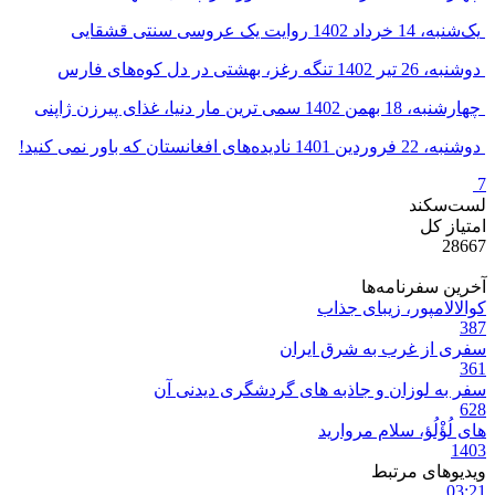
یک‌شنبه، 14 خرداد 1402
روایت یک عروسی سنتی قشقایی
دوشنبه، 26 تیر 1402
تنگه رغز، بهشتی در دل کوه‌های فارس
چهارشنبه، 18 بهمن 1402
سمی ترین مار دنیا، غذای پیرزن ژاپنی
دوشنبه، 22 فروردین 1401
نادیده‌های افغانستان که باور نمی کنید!
7
لست‌سکند
امتیاز کل
28667
آخرین سفرنامه‌ها
کوالالامپور، زیبای جذاب
387
سفری از غرب به شرق ایران
361
سفر به لوزان و جاذبه های گردشگری دیدنی آن
628
های لُؤْلُؤ، سلام مروارید
1403
ویدیوهای مرتبط
03:21