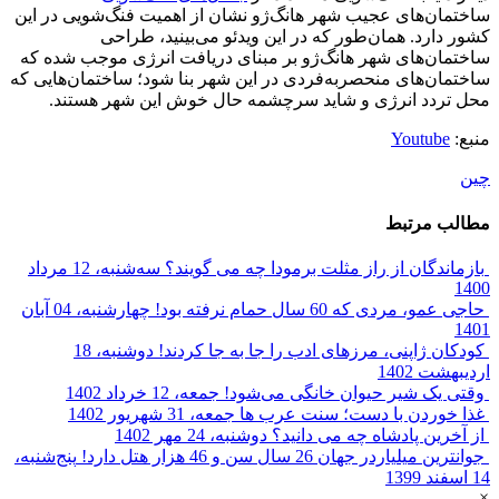
ساختمان‌های عجیب شهر هانگ‌ژو نشان از اهمیت فنگ‌شویی در این
کشور دارد. همان‌طور که در این ویدئو می‌بینید، طراحی
ساختمان‌های شهر هانگ‌ژو بر مبنای دریافت انرژی موجب شده که
ساختمان‌های منحصربه‌فردی در این شهر بنا شود؛ ساختمان‌هایی که
محل تردد انرژی و شاید سرچشمه حال خوش این شهر هستند.
منبع:
Youtube
چین
مطالب مرتبط
بازماندگان از راز مثلت برمودا چه می گویند؟
سه‌شنبه، 12 مرداد
1400
حاجی عمو، مردی که 60 سال حمام نرفته بود!
چهارشنبه، 04 آبان
1401
کودکان ژاپنی، مرز‌‌های ادب را جا به جا کردند!
دوشنبه، 18
اردیبهشت 1402
وقتی یک شیر حیوان خانگی می‌شود!
جمعه، 12 خرداد 1402
غذا خوردن با دست؛ سنت عرب ها
جمعه، 31 شهریور 1402
از آخرین پادشاه چه می دانید؟
دوشنبه، 24 مهر 1402
جوانترین میلیاردر جهان 26 سال سن و 46 هزار هتل دارد!
پنج‌شنبه،
14 اسفند 1399
×