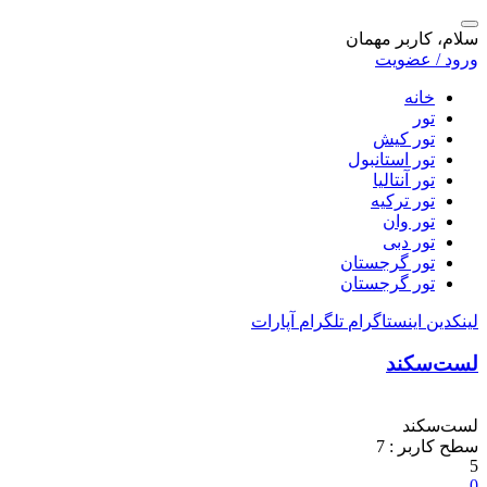
سلام، کاربر مهمان
ورود / عضویت
خانه
تور
تور کیش
تور استانبول
تور آنتالیا
تور ترکیه
تور وان
تور دبی
تور گرجستان
تور گرجستان
لینکدین
اینستاگرام
تلگرام
آپارات
لست‌سکند
لست‌سکند
سطح کاربر :
7
5
0