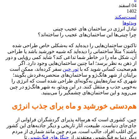
04
اسفند
1402
لست‌سکند
ویدئوها
تبادل انرژی در ساختمان های عجیب چینی
چرا چینی‌ها این ساختمان‌های عجیب را ساخته‌اند؟
تاکنون ساختمان‌هایی را دیده‌اید که به‌شکلی خاص طراحی شده
باشند؟ مثلاً ساختمانی را دیده‌اید که شبیه خورشید باشد یا طراحی
آن، شکل ماه را در خاطر شما تداعی کند؟ شاید کمی رؤیایی و دور
از ذهن به نظر برسد؛ اما چنین ساختمان‌هایی وجود دارد. اگر
هم‌صحبت کسانی شوید که با
تور چین
سفر کرده‌اند، ممکن است
برایتان از شهر هانگ‌ژو و ساختمان‌های منحصربه‌فردش بگویند؛
شهری که سازه‌هایش به‌گونه‌ای طراحی شده است که انرژی را
به‌خوبی جذب و منتقل کنند. در این ویدئو، به شهر هانگ‌ژو در چین
می‌روید و این ساختمان‌های چشمگیر را می‌بینید.
هم‌دستی خورشید و ماه برای جذب انرژی
چین، کشوری است که هرساله پذیرای گردشگران فراوانی از
جای‌جای دنیاست. طبیعت، آثار تاریخی و دیگر جاذبه‌های این کشور
برای اغلب افراد، جالب است. مردم چین مانند شماری از مردم
دیگر دنیا به فنگ‌شویی معتقدند. از
جنگل‌های فنگ‌شویی
تا