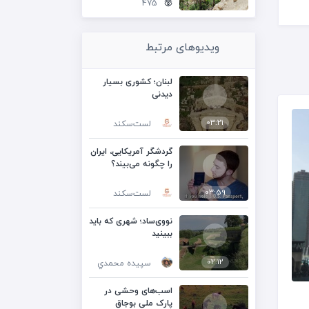
475
ویدیوهای مرتبط
لبنان؛ کشوری بسیار
دیدنی
03:21
لست‌سکند
گردشگر آمریکایی، ایران
را چگونه می‌بیند؟
03:59
لست‌سکند
نووی‌ساد؛ شهری که باید
ببینید
02:12
سپيده محمدي
اسب‌های وحشی در
پارک ملی بوجاق