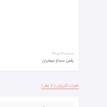
یک‌شنبه، 24 مهر 1401
رقص سماع صوفیان
نظرات کاربران (
7
نظر )