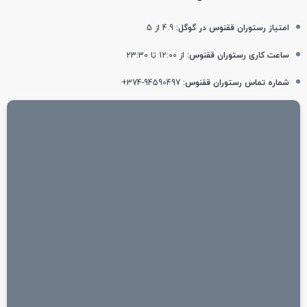
امتیاز رستوران ققنوس در گوگل:
4.9 از 5
ساعت کاری رستوران ققنوس:
از 12:00 تا 23:30
شماره تماس رستوران ققنوس:
94590497-374+