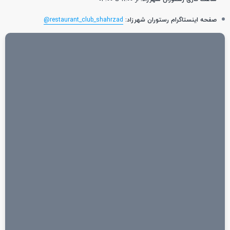
صفحه اینستاگرام رستوران شهرزاد:
restaurant_club_shahrzad@