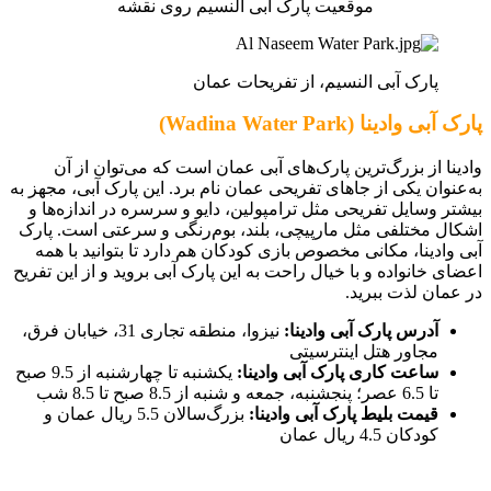
موقعیت پارک آبی النسیم روی نقشه
پارک آبی النسیم، از تفریحات عمان
پارک آبی وادینا (Wadina Water Park)
وادینا از بزرگ‌ترین پارک‌های آبی عمان است که می‌توان از آن
به‌عنوان یکی از جاهای تفریحی عمان نام برد. این پارک آبی، مجهز به
بیشتر وسایل تفریحی مثل ترامپولین، دایو و سرسره در اندازه‌ها و
اشکال مختلفی مثل مارپیچی، بلند، بوم‌رنگی و سرعتی است. پارک
آبی وادینا، مکانی مخصوص بازی کودکان هم دارد تا بتوانید با همه
اعضای خانواده و با خیال راحت به این پارک آبی بروید و از این تفریح
در عمان لذت ببرید.
آدرس پارک آبی وادینا:
نیزوا، منطقه تجاری 31، خیابان فرق،
مجاور هتل اینترسیتی
ساعت کاری پارک آبی وادینا:
یکشنبه تا چهارشنبه از 9.5 صبح
تا 6.5 عصر؛ پنجشنبه، جمعه و شنبه از 8.5 صبح تا 8.5 شب
قیمت بلیط پارک آبی وادینا:
بزرگ‌سالان 5.5 ریال عمان و
کودکان 4.5 ریال عمان