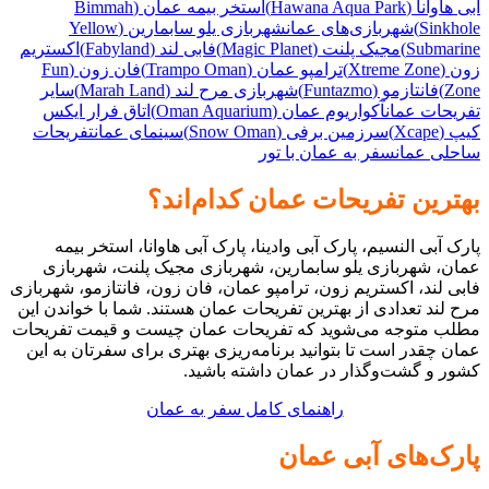
آبی هاوانا (Hawana Aqua Park)
استخر بیمه عمان (Bimmah
Sinkhole)
شهربازی‌های عمان
شهربازی یلو سابمارین (Yellow
Submarine)
مجیک پلنت (Magic Planet)
فابی لند (Fabyland)
اکستریم
زون (Xtreme Zone)
ترامپو عمان (Trampo Oman)
فان زون (Fun
Zone)
فانتازمو (Funtazmo)
شهربازی مرح لند (Marah Land)
سایر
تفریحات عمان
آکواریوم عمان (Oman Aquarium)
اتاق فرار ایکس
کیپ (Xcape)
سرزمین برفی (Snow Oman)
سینمای عمان
تفریحات
ساحلی عمان
سفر به عمان با تور
بهترین تفریحات عمان کدام‌اند؟
پارک آبی النسیم، پارک آبی وادینا، پارک آبی هاوانا، استخر بیمه
عمان، شهربازی یلو سابمارین، شهربازی مجیک پلنت، شهربازی
فابی لند، اکستریم زون، ترامپو عمان، فان زون، فانتازمو، شهربازی
مرح لند تعدادی از بهترین تفریحات عمان هستند. شما با خواندن این
مطلب متوجه می‌شوید که تفریحات عمان چیست و قیمت تفریحات
عمان چقدر است تا بتوانید برنامه‌ریزی بهتری برای سفرتان به این
کشور و گشت‌وگذار در عمان داشته باشید.
راهنمای کامل سفر به عمان
پارک‌های آبی عمان