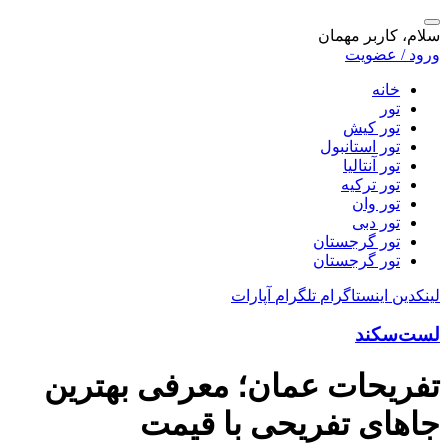
سلام، کاربر مهمان
ورود / عضویت
خانه
تور
تور کیش
تور استانبول
تور آنتالیا
تور ترکیه
تور وان
تور دبی
تور گرجستان
تور گرجستان
لینکدین
اینستاگرام
تلگرام
آپارات
لست‌سکند
تفریحات عمان؛ معرفی بهترین
جاهای تفریحی با قیمت