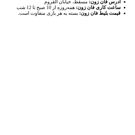
آدرس فان زون:
مسقط، خیابان القروم
ساعت کاری فان زون:
همه‌روزه از 10 صبح تا 12 شب
قیمت بلیط فان زون:
بسته به هر بازی متفاوت است.