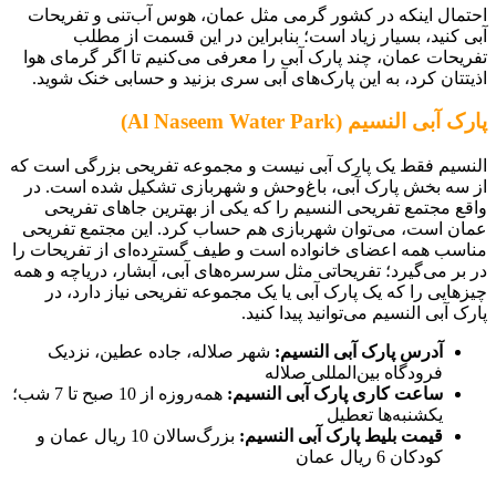
احتمال اینکه در کشور گرمی مثل عمان، هوس آب‌تنی و تفریحات
آبی کنید، بسیار زیاد است؛ بنابراین در این قسمت از مطلب
تفریحات عمان، چند پارک آبی را معرفی می‌کنیم تا اگر گرمای هوا
اذیتتان کرد، به این پارک‌های آبی سری بزنید و حسابی خنک شوید.
پارک آبی النسیم (Al Naseem Water Park)
النسیم فقط یک پارک آبی نیست و مجموعه تفریحی بزرگی است که
از سه بخش پارک آبی، باغ‌وحش و شهربازی تشکیل شده است. در
واقع مجتمع تفریحی النسیم را که یکی از بهترین جاهای تفریحی
عمان است، می‌توان شهربازی هم حساب کرد. این مجتمع تفریحی
مناسب همه اعضای خانواده است و طیف گسترده‌ای از تفریحات را
در بر می‌گیرد؛ تفریحاتی مثل سرسره‌های آبی، آبشار، دریاچه و همه
چیزهایی را که یک پارک آبی یا یک مجموعه تفریحی نیاز دارد، در
پارک آبی النسیم می‌توانید پیدا کنید.
آدرس پارک آبی النسیم:
شهر صلاله، جاده عطین، نزدیک
فرودگاه بین‌المللی صلاله
ساعت کاری پارک آبی النسیم:
همه‌روزه از 10 صبح تا 7 شب؛
یکشنبه‌ها تعطیل
قیمت بلیط پارک آبی النسیم:
بزرگ‌سالان 10 ریال عمان و
کودکان 6 ریال عمان