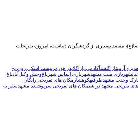
 رضا(ع)، مقصد بسیاری از گردشگران دنیاست، امروزه تفریحات
د
برج آرمیتاژ گلشن
آکادمی پاراگلایدر هورمز
پیست اسکی روی یخ
یان
شهربازی ملت مشهد
شهربازی الماس شهر
باغ‌وحش وکیل‌آباد
باغ
ارک وحدت مشهد
طرقبه
کوهشار
مکان های تفریحی رایگان
ای تفریحی مشهد در شب
مکان های تفریحی سرپوشیده مشهد
سفر به