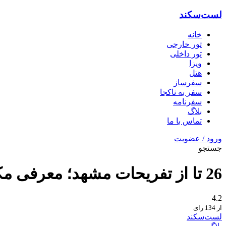
لست‌سکند
خانه
تور خارجی
تور داخلی
ویزا
هتل‌
سفرساز
سفر به ناکجا
سفرنامه
بلاگ
تماس با ما
ورود / عضویت
جستجو
26 تا از تفریحات مشهد؛ معرفی مکان های تفریحی مشهد برای خانواده و جوانان
4.2
از 134 رای
لست‌سکند