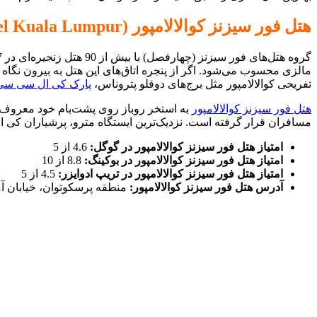
هتل فور سیزنز کوالالامپور (Four Seasons Hotel Kuala Lumpur)
مالزی محسوب می‌شود. اگر از پنجره اتاق‌های این هتل به بیرون نگاه کن
تفریحی کوالالامپور مثل برج‌های دوقلو پتروناس،
پارک کی ال سی سی
هتل فور سیزنز کوالالامپور
به استخر روباز روی پشت‌بام خود معروف ا
مسافران قرار گرفته است. نزدیک‌ترین ایستگاه مترو، پرشیاران کی ال سی سی (Persiaran KLCC) است که با فاصله 10 دقیقه ا
امتیاز هتل فور سیزنز کوالالامپور در گوگل:
4.6 از 5
امتیاز هتل فور سیزنز کوالالامپور در بوکینگ:
8.8 از 10
امتیاز هتل فور سیزنز کوالالامپور در تریپ ادوایزر:
4.5 از 5
آدرس هتل فور سیزنز کوالالامپور:
منطقه پرسکوتوان، خیابان آم