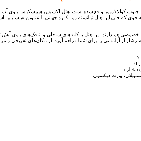
ره در امتداد ساحل زیبای پاسیر پانجانگ در 50 کیلومتری جنوب کوالالامپور واقع شده است. هتل
حوی که حتی این هتل توانسته دو رکورد جهانی با عناوین «بیشترین اس
وصی هم دارند. این هتل با کلبه‌های ساحلی و اتاقک‌های روی آبش توا
رشار از آرامشی را برای شما فراهم آورد. از مکان‌های تفریحی و مراکز
4.5 از 5
مبیلان، پورت دیکسون