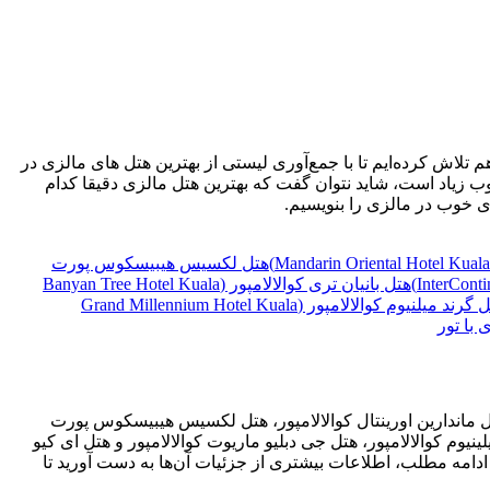
اش کرده‌ایم تا با جمع‌آوری لیستی از بهترین هتل های مالزی در
وب زیاد است، شاید نتوان گفت که بهترین هتل مالزی دقیقا کدام
هتل لکسیس هیبیسكوس پورت
هتل بانیان تری کوالالامپور (Banyan Tree Hotel Kuala
هتل گرند میلنیوم کوالالامپور (Grand Millennium Hotel Kuala
 با تور
، هتل ماندارین اورینتال کوالالامپور، هتل لکسیس هیبیسكوس پورت
نیوم کوالالامپور، هتل جی دبلیو ماریوت کوالالامپور و هتل ای کیو
 ادامه مطلب، اطلاعات بیشتری از جزئیات آن‌ها به دست آورید تا