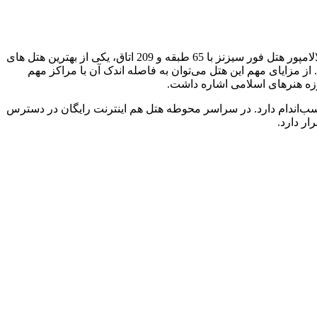
گروه هتل‌های فور سیزنز (چهارفصل) با بیش از 90 هتل زنجیره‌ای در 37 کشور دنیا به هتل‌های لوکس 5 ستاره خود مشهور هستند. شعبه کوالالامپور هتل فور سیزنز با 65 طبقه و 209 اتاق، یکی از بهترین هتل های
 از مزایای مهم این هتل می‌توان به فاصله اندک آن با مراکز مهم
 موزه هنرهای اسلامی اشاره داشت.
سب‌اندام دارد. در سراسر محوطه هتل هم اینترنت رایگان در دسترس