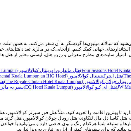
که سالانه میلیون‌ها گردشگر به آن سفر می‌کنند. به همین علت هم تل
استانداردهای جهانی کمک کنیم. ازآنجایی‌که در مالزی تعداد هتل‌های خ
ی خوب در مالزی را بنویسیم.
هتل ماندارین اورینتال کوالالامپور (Mandarin Oriental Hotel Kuala Lumpur)
هتل اینترکنتیننتال کوالالامپور (InterContinental Kuala Lumpur, an IHG Hotel)
ل چولان کوالالامپور (The Royale Chulan Hotel Kuala Lumpur)
هتل ای کیو کوالالامپور (EQ Hotel Kuala Lumpur)
سفر به مالزی
ارید تا بهترین اقامت را تجربه کنید. مثلاً هتل فور سیزنز کوالالامپور
 هتل کاسا دل مال لنکاوی، هتل رویال چولان کوالالامپور، هتل گرند میلی
یارها و سلیقه شما هرکدام رنگ و بوی خاصی دارد و می‌توانید با خواندن
های کمتر از 14 روز نیازی به ویزا ندارید.