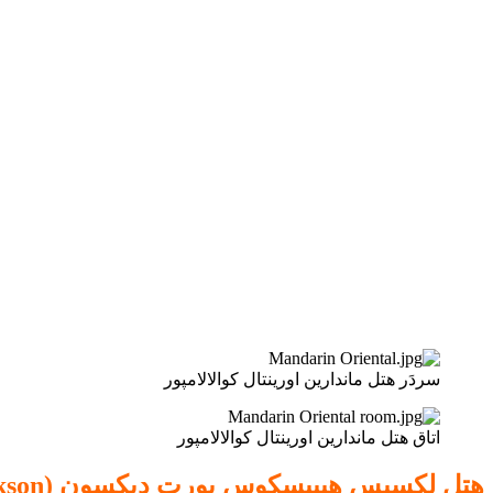
سردَر هتل ماندارین اورینتال کوالالامپور
اتاق هتل ماندارین اورینتال کوالالامپور
هتل لکسیس هیبیسكوس پورت دیکسون (Lexis Hibiscus Port Dickson)