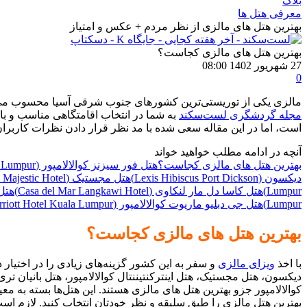
بلاگ
معرفی هتل ها
بهترین هتل های مالزی از نظر مردم + عکس و امتیاز
بهترین هتل های مالزی کجاست؟
27 شهریور 1402 08:00
0
مالزی یکی از توریستی‌ترین کشورهای جنوب شرقی آسیا محسوب می‌شود 
مجله گردشگری لست‌سکند
به شما در انتخاب اقامتگاهی مناسب و با 
است، اما در این مقاله سعی شده با مد نظر قرار دادن نظرات کاربران، امتیاز سایت‌‎های مطرح معرفی و رزرو هتل، لیستی معتبر از هتل ها
آنچه در ادامه مطلب خواهید خواند
بهترین هتل های مالزی کجاست؟
هتل فور سیزنز کوالالامپور (Four Seasons Hotel Kuala Lumpur)
دیکسون (Lexis Hibiscus Port Dickson)
هتل مجستیک (The Majestic Hotel)
Lumpur)
هتل کاسا دل مار لنکاوی (Casa del Mar Langkawi Hotel)
هتل رویا
Lumpur)
هتل جی دبلیو ماریوت کوالالامپور (JW Marriott Hotel Kuala Lumpur)
بهترین هتل های مالزی کجاست؟
با اخذ
ویزای مالزی
و سفر به این کشور گزینه‌های زیادی را در اختیار د
دیکسون، هتل مجستیک، هتل اینترکنتیننتال کوالالامپور، هتل بانیان تری،
کوالالامپور جزو بهترین هتل های مالزی هستند. این هتل‌ها بسته به مع
بهترین هتل مالزی را طبق سلیقه و نظر خودتان انتخاب کنید. لازم است بدانید که برای سفر