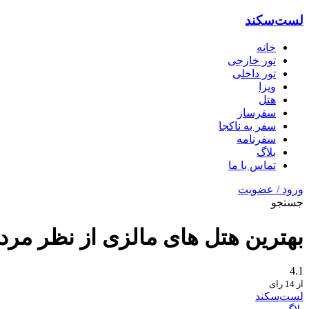
لست‌سکند
خانه
تور خارجی
تور داخلی
ویزا
هتل‌
سفرساز
سفر به ناکجا
سفرنامه
بلاگ
تماس با ما
ورود / عضویت
جستجو
بهترین هتل های مالزی از نظر مرد
4.1
از 14 رای
لست‌سکند