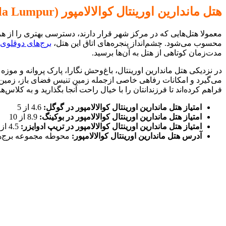
هتل ماندارین اورینتال کوالالامپور (Mandarin Oriental Hotel Kuala Lumpur)
معمولا هتل‌هایی که در مرکز شهر قرار دارند، دسترسی بهتری را از ه
محسوب می‌شود. چشم‌انداز پنجره‌های اتاق این هتل،
برج‌های دوقلوی
مدت‌زمان کوتاهی از هتل به آن‌ها برسید.
می‌گیرد و امکانات رفاهی خاصی ازجمله زمین تنیس فضای باز، زمین 
فراهم کرده‌اند تا فرزندانتان را با خیال راحت آنجا بگذارید و به کلاس
امتیاز هتل ماندارین اورینتال کوالالامپور در گوگل:
4.6 از 5
امتیاز هتل ماندارین اورینتال کوالالامپور در بوکینگ:
8.9 از 10
امتیاز هتل ماندارین اورینتال کوالالامپور در تریپ ادوایزر:
4.5 از 5
آدرس هتل ماندارین اورینتال
کوالالامپور:
محوطه مجموعه برج‌ه