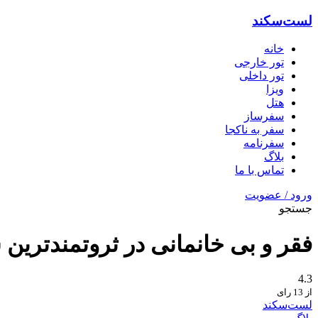
لست‌سکند
خانه
تور خارجی
تور داخلی
ویزا
هتل‌
سفرساز
سفر به ناکجا
سفرنامه
بلاگ
تماس با ما
ورود / عضویت
جستجو
فقر و بی خانمانی در ثروتمندترین 
4.3
از 13 رای
لست‌سکند