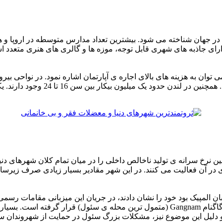
 در جهان شناخته می شود. بیشترین تعداد مدارس متوسطه در اروپا و ه
دارای جاذبه های شهری قابل توجه، موزه ها و گالری های هنری متعدد
در حالیکه در نواحی مرکزی لندن ای
حاضر چهارمین نرخ سرانه ی تولید ناخالص داخلی را در میان تمام کلان شهره
ژی در آن فعالیت می کنند. در این شهر مقادیر بسیار زیادی صرف زیر
ر در سال 1988 و زمانی که سئول میزبان المپیک بود خود را نشان دادند، در جریان این میزب
شهرک های حاشیه ای به نام گوریونگ Guryong در فاصله ی اندکی تا گاگنام Gangnam (متمول 
و دلیل این موضوع نیز، مشکلات بزرگ سئول در حمایت از شهروندان سال