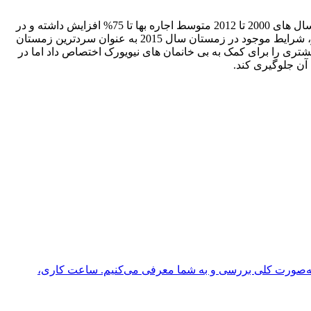
در نیویورک همچنین نرخ بالایی از فقر وجود دارد و این موضوع ریشه در تاریخ طویل بیشترین نرخ های اجاره بها در دنیا دارد. در نیویورک، بین سال های 2000 تا 2012 متوسط اجاره بها تا 75% افزایش داشته و در
سال 2013 نرخ متوسط اجاره ی یک آپارتمان 3017 دلار بود؛ بدین ترتیب 45.6% از مردم نزدیک خط فقر یا زیر آن زندگی می کردند. از این بدتر، شرایط موجود در زمستان سال 2015 به عنوان سردترین زمستان
 نفر رساند. نکته ی جالب اینجاست که در سال 2010 دولت فدرال پول و منابع بیشتری را برای کمک به بی خانمان های نیویورک اختصاص داد اما در
را به‌صورت کلی بررسی و به شما معرفی می‌کنیم. ساعت کاری،