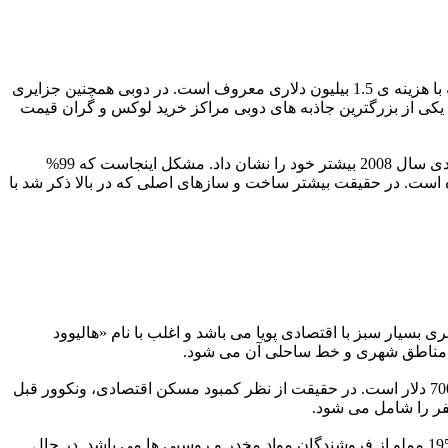
دوبی فانوس درخشان ثروت در خاورمیانه به شمار می رود و به سرمایه گذاری در پروژه های بزرگی مانند بلندترین ساختمان دنیا، برج خلیفه با هزینه ی 1.5 بیلیون دلاری معروف است. در دوبی همچنین جزایری
ناخته می شوند که هر کدام از آنها هزینه ای 25 بیلیون دلاری در بر داشته اند. یکی از بزرگترین جاذبه های دوبی مراکز خرید لوکس و گران قیمت
در حالیکه مبالغ زیادی برای ساخت شهر دوبی مصرف شده، این شهر مشکلات عدیده ای در مورد فقر دارد و این مسئله پس از بحران اقتصادی سال 2008 بیشتر خود را نشان داد. مشکل اینجاست که 99%
ده است. در حقیقت بیشتر ساخت و سازهای اصلی که در بالا ذکر شد با
بسیار سبز با اقتصادی پویا می باشد و اغلب با نام «هالیوود
ها، مناطق شهری و خط ساحلی آن می شود.
در این میان ونکوور از بحران هزینه های بالای زندگی رنج می برد. ونکوور گران ترین شهر کانادا است که نرخ متوسط خانه در آن بالغ بر 700000 دلار است. در حقیقت از نظر کمبود مسکن اقتصادی، ونکوور قبل
ونکوور همچنین دارای یکی از فقیرترین محلات کانادا به نام Downtown Eastside است. این مکان ارزان ترین محله ی شهر بوده و از دهه ی 1950 مملو از فروشندگان مواد مخدر و روسپی ها می باشد. در حال