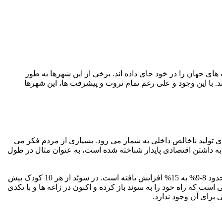
ق ترین شرکت های جهان را در خود جای داده اند. برخی از این شهرها به طور
د. با این وجود و علی رغم تمام ثروت و پیشرفت ها، این شهرها
 خود شناخته شده است و همچنین یکی از 10 شهر برتر اروپا از نظر سرانه ی تولید ناخالص داخلی به شمار می رود. بسیاری از مردم فکر می
 داشتن اقتصادی پایدار شناخته شده است، به عنوان مثال در طول
با این وجود، حتی استکهلم با برنامه های اجتماعی قوی با فقر دست و پنجه نرم می کند. در حقیقت، بین سال های 2001 تا 2011، نرخ فقر از حدود 8-9% به 15% افزایش یافته است. در سوئد از هر 10 کودک بیش
نیایی است که راه خود را به سوئد باز کرده و اکنون در زاغه ها و با تکدی
برای آن وجود ندارد.