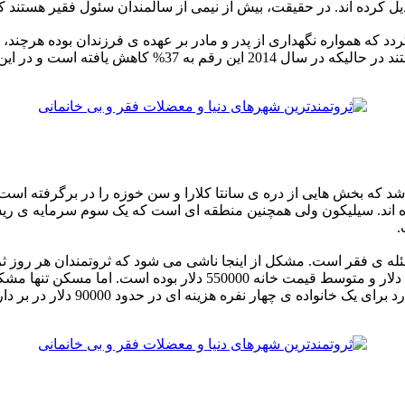
ل کرده اند. در حقیقت، بیش از نیمی از سالمندان سئول فقیر هستند که
سال قبل، 90% افراد مراقبت از پدر و مادر را وظیفه ی خود م
 که بخش هایی از دره ی سانتا کلارا و سن خوزه را در برگرفته است
 اند. سیلیکون ولی همچنین منطقه ای است که یک سوم سرمایه ی ریسک 
.
له ی فقر است. مشکل از اینجا ناشی می شود که ثروتمندان هر روز ثر
مسکن نجومی گردد. در سال 2015، متوسط اجاره ی ماهانه زیر 2000 دلا
زندگی نیز در سیلیکون ولی بسیار گر