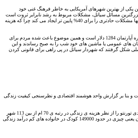
سیاتل همچنین یکی از بهترین شهرهای آمریکایی به خاطر فرهنگ غنی خود
زرگترین مسائل سیاتل، مشکلات مربوط به رشد نابرابر ثروت است
به این صورت که حقوق 5% بالای لیست همواره افزایش می یابد، 40% پایین تر تغییر آنچنانی در میزان حقوق خود مشاهده نمی کنند و تمام اینها مشکلات حادتری را برای 40% پایین تر ایجاد می کند چرا که هزینه
این فاصله ی طبقاتی باعث شده سیاتل با مشکلات عدیده ای در زمینه ی فقر و بی خانمانی دست به گریبان باشد. در سیاتل متوسط نرخ اجاره آپارتمان 1284 دلار است و همین موضوع باعث شده مردم برای
 زیادی مواجه شوند. در یکی از شب های سال 2014، با توجه به آماری که شهر سیاتل اعلام نمود 2300 نفر در مکان های عمومی یا ماشین های خود شب را به صبح رساندند و این
شهر چادری اصلی شکل گرفتند که شهردار سیاتل در پی راهی برای قانونی کردن
ست و بنا بر گزارش واحد هوشمند اقتصادی و نظرسنجی کیفیت زندگی
مانند تمام شهرهای بزرگ دیگر در جهان، تورنتو نیز با مشکل هزینه ی بالای زندگی روبروست. در حقیقت، همان گزارش واحد هوشمند اقتصادی تورنتو را از نظر هزینه ی زندگی در رتبه ی 70 ام از بین 113 شهر
موجود در لیست قرار داده بود. با توجه به همین هزینه های بالا در سال 2014، تورنتو دارای بالاترین نرخ فقر کودک در کانادا بوده و 29% کودکان یعنی چیزی در حدود 149000 کودک در خانواده های کم درآمد زندگی