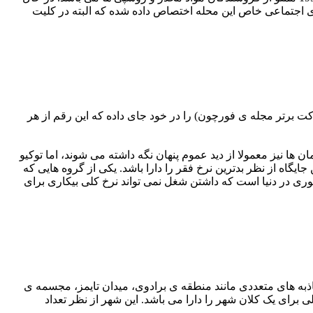
لار به برنامه های اجتماعی خاص این محله اختصاص داده شده که البته در کلیت
 توکیو دارای بالاترین نرخ سرانه ی تولید ناخالص داخلی در جهان است. توکیو 51 شرکت برتر جهانی (بر طبق دسته بندی 500 شرکت برتر مجله ی فورچون) را در خود جای داده که این رقم از هر
 ها نیز معمولا از دید عموم پنهان نگه داشته می شوند، اما توکیو
ان همکاری اقتصاد و توسعه، ژاپن ششمین جایگاه از نظر بدترین نرخ فقر را دارا باشد. یکی از گروه هایی که
لدینی هستند. نرخ فقر برای چنین خانواده هایی بالغ بر 50 درصد است. ژاپن تنها کشوری در دنیا است که داشتن شغل نمی تواند نرخ کلی بیکاری برای
ذبه های متعددی مانند منطقه ی برادوی، میدان تایمز، مجسمه ی
 برای یک کلان شهر را دارا می باشد. این شهر از نظر تعداد