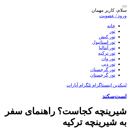
سلام، کاربر مهمان
ورود / عضویت
خانه
تور
تور کیش
تور استانبول
تور آنتالیا
تور ترکیه
تور وان
تور دبی
تور گرجستان
تور گرجستان
لینکدین
اینستاگرام
تلگرام
آپارات
لست‌سکند
شیرینچه کجاست؟ راهنمای سفر
به شیرینچه ترکیه