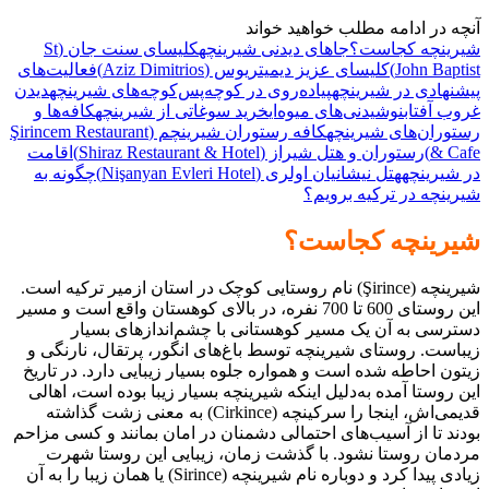
آنچه در ادامه مطلب خواهید خواند
شیرینچه کجاست؟
جاهای دیدنی شیرینچه
کلیسای سنت جان (St
John Baptist)
کلیسای عزیز دیمیتریوس (Aziz Dimitrios)
فعالیت‌های
پیشنهادی در شیرینچه
پیاده‌روی در کوچه‌پس‌کوچه‌های شیرینچه
دیدن
غروب آفتاب
نوشیدنی‌های میوه‌ای
خرید سوغاتی از شیرینچه
کافه‌ها و
رستوران‌های شیرینچه
کافه رستوران شیرینچم (Şirincem Restaurant
& Cafe)
رستوران و هتل شیراز (Shiraz Restaurant & Hotel)
اقامت
در شیرینچه
هتل نیشانیان اولری (Nişanyan Evleri Hotel)
چگونه به
شیرینچه در ترکیه برویم؟
شیرینچه کجاست؟
شیرینچه (Şirince) نام روستایی کوچک در استان ازمیر ترکیه است.
این روستای 600 تا 700 نفره، در بالای کوهستان واقع است و مسیر
دسترسی به آن یک مسیر کوهستانی با چشم‌اندازهای بسیار
زیباست. روستای شیرینچه توسط باغ‌های انگور، پرتقال، نارنگی و
زیتون احاطه شده است و همواره جلوه بسیار زیبایی دارد. در تاریخ
این روستا آمده به‌دلیل اینکه شیرینچه بسیار زیبا بوده است، اهالی
قدیمی‌اش، اینجا را سرکینچه (Cirkince) به معنی زشت گذاشته
بودند تا از آسیب‌های احتمالی دشمنان در امان بمانند و کسی مزاحم
مردمان روستا نشود. با گذشت زمان، زیبایی این روستا شهرت
زیادی پیدا کرد و دوباره نام شیرینچه (Sirince) یا همان زیبا را به آن