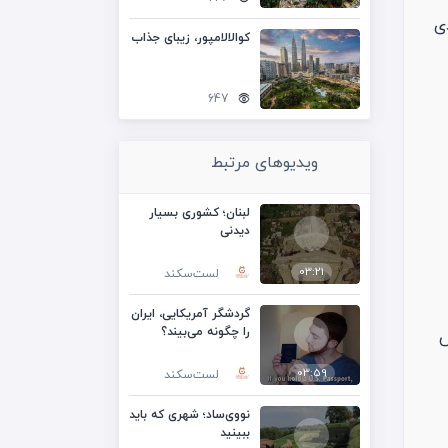
ی
کوالالامپور، زیبای جذاب
647
ویدیوهای مرتبط
لبنان؛ کشوری بسیار
دیدنی
03:21
لست‌سکند
گردشگر آمریکایی، ایران
را چگونه می‌بیند؟
ش
03:59
لست‌سکند
نووی‌ساد؛ شهری که باید
ببینید