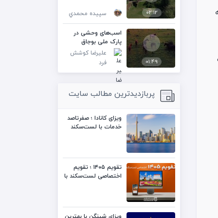
02:12
سپيده محمدي
اسب‌های وحشی در
پارک ملی بوجاق
علیرضا کوشش
01:49
فرد
پربازدیدترین مطالب سایت
ویزای کانادا ؛ صفرتاصد
خدمات با لست‌سکند
تقویم ۱۴۰۵ ؛ تقویم
اختصاصی لست‌سکند با
کیفیت بالا
ویزای شینگن با بهترین