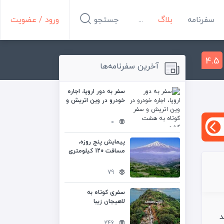
سفرنامه
بلاگ
...
جستجو
ورود / عضویت
4.5
آخرین سفرنامه‌ها
سفر به دور اروپا، اجاره
خودرو در وین اتریش و
سفر کوتاه به هشت
کشور
0
پیمایش پنج روزه،
مسافت 120 کیلومتری
تهران به شمال
79
سفری کوتاه به
لاهیجان زیبا
د
246