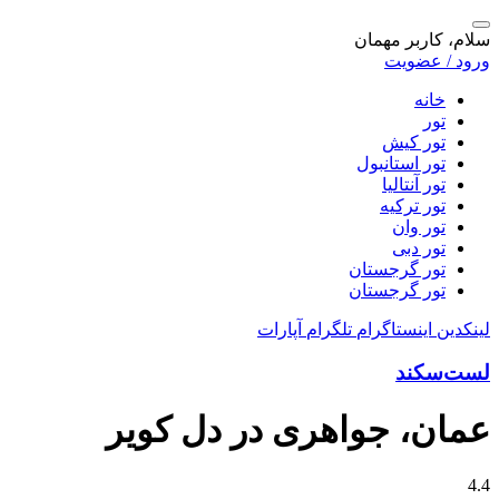
سلام، کاربر مهمان
ورود / عضویت
خانه
تور
تور کیش
تور استانبول
تور آنتالیا
تور ترکیه
تور وان
تور دبی
تور گرجستان
تور گرجستان
لینکدین
اینستاگرام
تلگرام
آپارات
لست‌سکند
عمان، جواهری در دل کویر
4.4