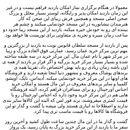
معمولا در هنگام برگزاری نماز امکان بازدید فراهم نیست و در غیر
این زمان بازدید امکان پذیر و رایگانه، لوستر بسیار مجلل و بزرگ
صحن اصلی مسجد و همچنین فرش زیبای این صحن که کار
هنرمندان نیشابوریه در این مسجد خودنمایی میکنند و چشم هر
بیننده ای رو به خودش خیره میکنه. بازدید از این مسجد زیبا حدود دو
ساعت زمان میبره و تجربه ی متفاوتی برای توریست ها خواهد بود.
پس از بازدید از مسجد سلطان قابوس نوبت به بازدید از بزرگترین و
مهم ترین مرکز خرید عمان رسید، عمارتی فوق العاده بزرگ و زیبا
در مرکز شهر با نام عمان مال. این مرکز خرید در سه طبقه ساخته
شده و بسیار بسیار مرکز خرید بزرگیه و اگر قرار بر بازدید از همه ی
اون باشه زمان زیادی رو باید بهش اختصاص داد، تقریبا همه ی
برندهای پوشاک معروف و مشهور دنیا اینجا شعبه دارند و فروشگاه
های اونها در این مرکز خرید خودنمایی میکنه. آدیداس، نایک، اویشو،
کلمیبا و سایر برندهای معروف در این مال هستند و امکان خرید
اجناس اورجینال رو برای مسافران فراهم کرده، البته فروشگاه
هایی هم در این مرکز خرید وجود داره که اجناس اورجینال رو با
قیمت کمتری میفروشند، برند فور لس که البته این کالاها سایز بندی
ندارند و اصطلاحا ته انباری هستند ولی میشه با گشت و گذار تو این
فروشگاه ها کالاها رو با قیمت ماسب تری پیدا کرد.
گشت و گذار ما در این مال چندین ساعت طول کشید و آخرین روز
سفر ما با بازدید از این مرکز خرید بزرگ به پایان رسید، یک پرواز