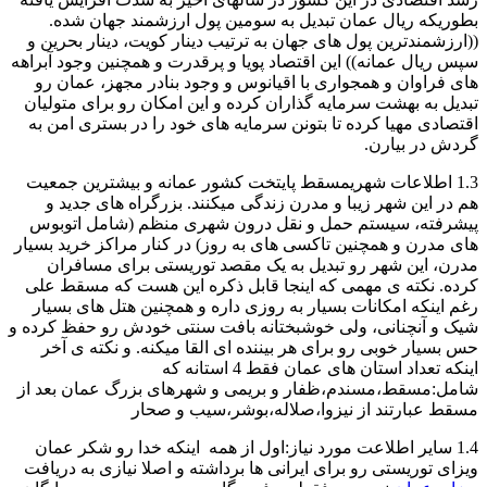
بطوریکه ریال عمان تبدیل به سومین پول ارزشمند جهان شده.
((ارزشمندترین پول های جهان به ترتیب دینار کویت، دینار بحرین و
سپس ریال عمانه)) این اقتصاد پویا و پرقدرت و همچنین وجود آبراهه
های فراوان و همجواری با اقیانوس و وجود بنادر مجهز، عمان رو
تبدیل به بهشت سرمایه گذاران کرده و این امکان رو برای متولیان
اقتصادی مهیا کرده تا بتونن سرمایه های خود را در بستری امن به
گردش در بیارن.
1.3 اطلاعات شهریمسقط پایتخت کشور عمانه و بیشترین جمعیت
هم در این شهر زیبا و مدرن زندگی میکنند. بزرگراه های جدید و
پیشرفته، سیستم حمل و نقل درون شهری منظم (شامل اتوبوس
های مدرن و همچنین تاکسی های به روز) در کنار مراکز خرید بسیار
مدرن، این شهر رو تبدیل به یک مقصد توریستی برای مسافران
کرده. نکته ی مهمی که اینجا قابل ذکره این هست که مسقط علی
رغم اینکه امکانات بسیار به روزی داره و همچنین هتل های بسیار
شیک و آنچنانی، ولی خوشبختانه بافت سنتی خودش رو حفظ کرده و
حس بسیار خوبی رو برای هر بیننده ای القا میکنه. و نکته ی آخر
اینکه تعداد استان های عمان فقط 4 استانه که
شامل:مسقط،مسندم،ظفار و بریمی و شهرهای بزرگ عمان بعد از
مسقط عبارتند از نیزوا،صلاله،بوشر،سیب و صحار
1.4 سایر اطلاعت مورد نیاز:اول از همه اینکه خدا رو شکر عمان
ویزای توریستی رو برای ایرانی ها برداشته و اصلا نیازی به دریافت