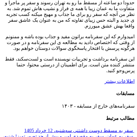
حدودا دو ساعته از مسقط ما رو به تهران رسوند و سفر پر ماجرا و
متفاوت ما به عمان زیبا با همه ی فراز و نشیب هاش تموم شد. به
نظر من آنچه که سفر رو برای ما جذاب و مهیج میکنه کسب تجربه
ی جدید و البته حس زیبای تفاوته که من به عنوان یک عاشق سفر
واقعا بهش عشق میورزم.
امیدوارم که این سفرنامه براتون مفید و جذاب بوده باشه و ممنونم
از وقتی که اختصاص دادید به مطالعه ی این سفرنامه و در صورت
هرگونه پرسش با افتخار پاسخگوی سوالات دوستان خواهم بود.
این سفرنامه برداشت و تجربیات نویسنده است و لست‌سکند، فقط
منتشر کننده متن است. برای اطمینان از درستی محتوا، حتما
پرس‌وجو کنید.
اطلاعات بیشتر
مسابقات
سفرنامه‌های خارج از مسابقه - ۱۴۰۳
مطالب مرتبط
سفر به مسقط دوست داشتنی
سه‌شنبه، 12 خرداد 1405
سفر به عمان، سفر به مقصدی امن و بیش از حد تصور تمیز!
شنبه،