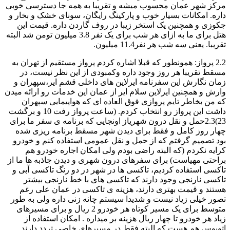
مرکز شهر عمان محسوب میشه و تقریبا به همه جا دسترسی خوبی
داره. امکانات بسیار خوب و پارکینگ رایگان، سونای خشک و بخار و
جکوزی و همچنین یک استخر زیبا در روف گاردن داره. قیمت این
هتل برای ما به ازای هر شب برای یک نفر 3.8 میلیون تومن شد البته
تقریبا. یعنی سه شب هر نفر11.4 میلیون.
2.2 پرواز: همونطور که قبلا اشاره کردم پرواز مستقیم از تهران به
مسقط تقریبا هر روز وجود داره وکمبودی از این نظر نیست، در
زمان نگارش این سفرنامه ایرلاین های داخلی قشم ایر،سپهران و
وارش و همچنین ایرلاین سلام ایر از عمان این خدمات رو ارائه میدن
که من بخاطر تایم پروازی فوق العاده ای که هواپیمایی سپهران
داشت این پرواز رو انتخاب کردم. (ساعت پرواز رفت 10 و برگشت
23)2.3حمل و نقل درون شهریاز اونجایی که برنامه ی سفر ما برای
چهار روز کامل و فقط برای دیدن شهر مسقط برنامه ریزی شده
بود تصمیم گرفتم که از حمل و نقل عمومی استفاده کنم و خودرو
کرایه نکردم (که البته راضی بودم ولی امکان اجاره خودرو هم
براحتی مهیاست) برای سفرهای درون شهری و دیدن جاذبه ها ما از
تاکسی استفاده کردیم، تاکسی ها در شهر در دو رنگ تاکسی آبی و
تاکسی نارنجی وجود دارند که تاکسی های با خط نارنجی بیشتر
هستند و قیمت بهتری دارند، هزینه ی تاکسی در عمان علی رغم
تصور خیلی زیاد نیست و شدیدا سیستم چانه زنی داره ولی به طور
متوسط برای یک مسیر کوتاه هر خودرو 2 ریال و برای مسیرهای
زیاد هر خودرو تا چهار ریال هزینه بر میداره . امکان استفاده از
اتوبوس هم هست که البته فقط در مسیرهای خاصی تردد دارند.