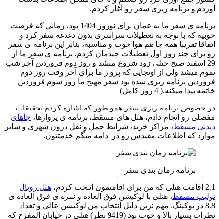
آوردم و برنامه ریزی سفر رو آغاز کردم.
برنامه ی سفر ما به عمان برای نوروز 1404 بود، زمانی که فرصت
خوبیه که با توجه به تعطیلات سراسری بدون دغدغه سفر کرد و
اتفاقا تقریبا همه جا هم هوا خوب و مناسبه، بنابر این برنامه ی سفر
رو برای چند روز اول تعطیلات چیدمان کردم. برنامه ی سفر ما از
29 اسفند صبح خیلی زود شروع میشد و روز دوم فروردین آخر شب
تموم میشد ولی از اونجایی که پرواز ما برای آخر وقت روز دوم
فروردین برنامه ریزی شده بود سفر مهیج ما روز سوم فروردین
خاتمه پیدا میکنه.( 4 روز کامل)
در خصوص برنامه ریزی سفر همونطور که اشاره کردم تحقیقات
مفصلی رو انجام دادم، هتل های مسقط، برنامه ی پروازها،
جاهای
دیدنی مسقط
، مراکز خرید، شرایط حمل و نقل درون شهری و سایر
موارد که اطلاعات مفیدش رو در ادامه میگم خدمتتون.
برنامه زمان بندی سفر
2.1 اقامت هتلی که من برای اقامتمون انتخب کردم،
هتل رویال
تولیپ مسقط
، هتلی با لوکیشن فوق العاده و نمره ی فوق العاده ی
8.8 در بوکینگ. مهم ترین دلیل انتخاب من لوکیشن عالی و تعداد
نظرات بسیار بالا و خوب بود (9419 نظر) هتلی در خیابان المفرح که