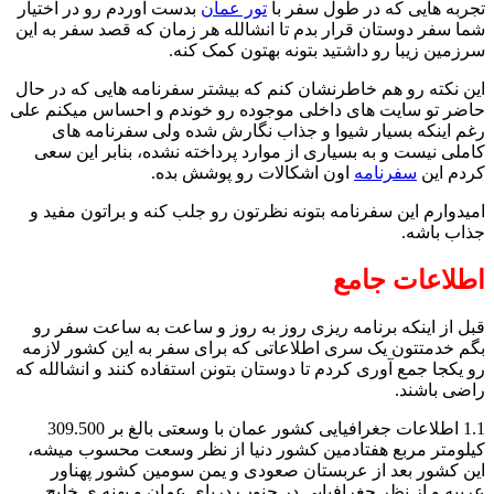
تجربه هایی که در طول سفر با
تور عمان
بدست آوردم رو در اختیار
شما سفر دوستان قرار بدم تا انشالله هر زمان که قصد سفر به این
سرزمین زیبا رو داشتید بتونه بهتون کمک کنه.
این نکته رو هم خاطرنشان کنم که بیشتر سفرنامه هایی که در حال
حاضر تو سایت های داخلی موجوده رو خوندم و احساس میکنم علی
رغم اینکه بسیار شیوا و جذاب نگارش شده ولی سفرنامه های
کاملی نیست و به بسیاری از موارد پرداخته نشده، بنابر این سعی
کردم این
سفرنامه
اون اشکالات رو پوشش بده.
امیدوارم این سفرنامه بتونه نظرتون رو جلب کنه و براتون مفید و
جذاب باشه.
اطلاعات جامع
قبل از اینکه برنامه ریزی روز به روز و ساعت به ساعت سفر رو
بگم خدمتتون یک سری اطلاعاتی که برای سفر به این کشور لازمه
رو یکجا جمع آوری کردم تا دوستان بتونن استفاده کنند و انشالله که
راضی باشند.
1.1 اطلاعات جغرافیایی کشور عمان با وسعتی بالغ بر 309.500
کیلومتر مربع هفتادمین کشور دنیا از نظر وسعت محسوب میشه،
این کشور بعد از عربستان صعودی و یمن سومین کشور پهناور
عربیه و از نظر جغرافیایی در جنوب دریای عمان و پهنه ی خلیج