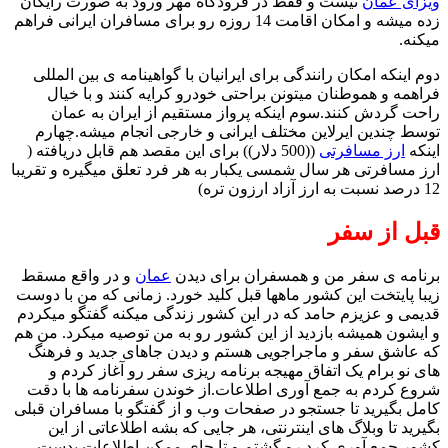
ویزای عمان
نیست و فقط در فرودگاه مهر ورود به صورت رایگان
زده میشه و امکان اقامت 14 روزه رو برای مسافران ایرانی فراهم
میکنه.
دوم اینکه امکان رانندگی برای ایرانیان با گواهینامه ی بین المللی
فراهمه و هموطنان میتونن براحتی خودرو کرایه کنند و با خیال
راحت گردش کنند.سوم اینکه پرواز مستقیم از ایران به عمان
توسط چندین ایرلاین مختلف ایرانی و خارجی انجام میشه.چهارم
اینکه
ارز مسافرتی
((500 دلار)) برای این مقصد هم قابل دریافته (
ارز مسافرتی هر سال شمسی یکبار به هر فرد تعلق میگیره و تقریبا
12 درصد نسبت به ارز آزاد ارزون تره)
قبل از سفر
برنامه ی سفر من و همسفران برای دیدن
عمان
و در واقع مسقط
زیبا پایتخت این کشور ماهها قبل کلید خورد. زمانی که من با دوست
قدیمی و عزیزم حامد که در این کشور زندگی میکنه گفتگو میکردم
و ایشون همیشه بازدید از این کشور رو به من توصیه میکرد. من هم
که عاشق سفر و ماجراجویی هستم و دیدن جاهای جدید و فرهنگ
های نو برام یک اتفاق مهیجه برنامه ریزی سفر رو آغاز کردم و
شروع کردم به جمع آوری اطلاعات.از خوندن سفرنامه ها با دقت
کامل بگیرید تا جستجو در صفحات وب و از گفتگو با مسافران قبلی
بگیرید تا وبلاگ های اینترنتی، هر جایی که بشه اطلاعاتی از این
کشور جمع آوری کرد رو گشتم و تا جای ممکن اطلاعات بدست