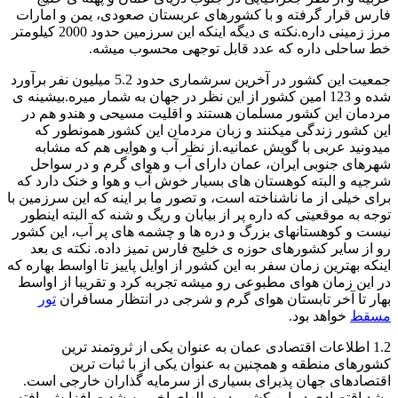
فارس قرار گرفته و با کشورهای عربستان صعودی، یمن و امارات
مرز زمینی داره.نکته ی دیگه اینکه این سرزمین حدود 2000 کیلومتر
خط ساحلی داره که عدد قابل توجهی محسوب میشه.
جمعیت این کشور در آخرین سرشماری حدود 5.2 میلیون نفر برآورد
شده و 123 امین کشور از این نظر در جهان به شمار میره.بیشینه ی
مردمان این کشور مسلمان هستند و اقلیت مسیحی و هندو هم در
این کشور زندگی میکنند و زبان مردمان این کشور همونطور که
میدونید عربی با گویش عمانیه.از نظر آب و هوایی هم که مشابه
شهرهای جنوبی ایران، عمان دارای آب و هوای گرم و در سواحل
شرجیه و البته کوهستان های بسیار خوش آب و هوا و خنک دارد که
برای خیلی از ما ناشناخته است، و تصور ما بر اینه که این سرزمین با
توجه به موقعیتی که داره پر از بیابان و ریگ و شنه که البته اینطور
نیست و کوهستانهای بزرگ و دره ها و چشمه های پر آب، این کشور
رو از سایر کشورهای حوزه ی خلیج فارس تمیز داده. نکته ی بعد
اینکه بهترین زمان سفر به این کشور از اوایل پاییز تا اواسط بهاره که
در این زمان هوای مطبوعی رو میشه تجربه کرد و تقریبا از اواسط
بهار تا آخر تابستان هوای گرم و شرجی در انتظار مسافران
تور
مسقط
خواهد بود.
1.2 اطلاعات اقتصادی عمان به عنوان یکی از ثروتمند ترین
کشورهای منطقه و همچنین به عنوان یکی از با ثبات ترین
اقتصادهای جهان پذیرای بسیاری از سرمایه گذاران خارجی است.
رشد اقتصادی در این کشور در سالهای اخیر به شدت افزایش یافته