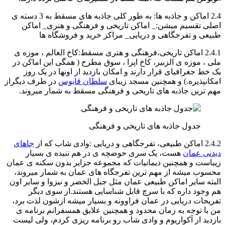
2.4 اماکن و جاذبه ها: به طور کلی جاذبه های مسقط به 3 دسته ی
اصلی تقسیم میشن:_ اماکن تاریخی و فرهنگی و هنری_ اماکن
طبیعی و تفرجگاهی و دریایی_ مراکز خرید و فروشگاه ها
2.4.1 اماکن تاریخی،فرهنگی و هنری مسقط:کاخ العالم ، موزه ی
ملی ، موزه ی الزبیر، کاخ اپرا ، سوق مطرح ( همگی این اماکن در
یک خط جغرافیای قرار دارند و امکان بازدید از اونها در یک روز
امکانپذیره.) و همچنین مسجد زیبای
سلطان قابوس
در طرف دیگراز
مهم ترین جاذبه های تاریخی و فرهنگی مسقط به شمار میروند.
جدول جاذبه های تاریخی و فرهنگی
2.4.2 اماکن طبیعی، تفرجگاهی و دریایی :وادی شاب که از
جاهای
دیدنی عمان
هست، یک سری حوضچه ی در هم تنیده ی بسیار
زیباست و همچنین دیمانیات که مجموعه جزایر بدون سکنه ی عمان
محسوب میشه از مهم ترین تفرجگاه های عمان به شمار میروند،
البته سایر اماکن طبیعی عمان مثل جبل الخضر و نیزوا و سایر اون
هم وجود داره که با سرچ قابل شناسایی هستند.از سوی دیگر
تفریحات دریایی در عمان فراوونه و بسیار میشه ازشون لذت برد،
من با توجه به زمان محدود و همچنین علایق همسفرانم برنامه ی
بازدید از آکواریوم و وادی شاب رو برنامه ریزی کردم، ولی لیست