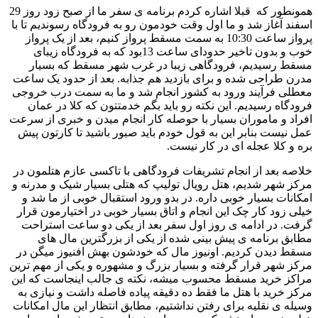
همونطور که قبلا اشاره کردم برنامه ی سفر ما از صبح زود روز 29
اسفند آغاز شد و ما اول وقت خودمون رو به فرودگاه رسوندیم تا با
پرواز ساعت 10:30 به سمت مسقط پرواز کنیم، بعد از یک پرواز
خوب و بدون تاخیر حدودای ساعت 13بود که به فرودگاه زیبای
مسقط رسیدیم، فرودگاهی زیبا در غرب شهر مسقط که بسیار
مدرن طراحی شده و برای بازدید هم جذابه. بعد از حدود یک ساعت
معطلی فرآیند ورود به کشور انجام شد و ما به سمت درب خروجی
فرودگاه رسیدیم. این نکته رو باید بگم خدمتتون که کلا در عمان
افراد و ماموران بسیار با حوصله کار انجام میدن و خبری از سرعت
عمل نیست بنابر این به قول خودم باید صبور باشید تا کارتون پیش
بره و کلا عجله ای در کار نیست.
خلاصه بعد از انجام تشریفات فرودگاهی با تاکسی عازم هتلمون در
مرکز شهر شدیم، هتل رویال تولیپ که هتلی بسیار شیک و مدرنه و
امکانات بسیار خوبی داره. در بدو ورود استقبال خوبی از ما شد و
خیلی زود کار چک این انجام و اتاق بسیار خوبی در اختیارمون قرار
گرفت. در ادامه ی روز اول سفر بعد از یکی دو ساعت استراحت
مطابق برنامه ی پیش بینی شده از یکی از بزرگترین مال های
مسقط دیدن کردیم. اونیوز مال که خودشون بهش افنیوز میگن در
مرکز شهر قرار گرفته و بسیار بزرگ و مشهوره و یکی از مهم ترین
مراکز خرید مسقط محسوب میشه، نکته ی جالب اینجاست که این
مرکز خرید با هتل ما فقط ده دقیقه پیاده فاصله داشت و نیازی به
وسیله ی نقلیه برای رفتن نداشتیم، مطابق انتظار این مال امکانات