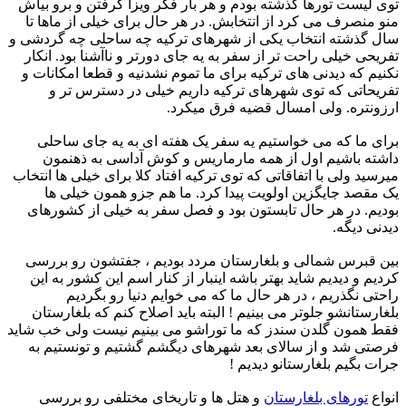
توی لیست تورها گذشته بودم و هر بار فکر ویزا گرفتن ‏و برو بیاش
منو منصرف می کرد از انتخابش. در هر حال برای خیلی از ماها تا
سال گذشته انتخاب یکی از شهرهای ترکیه ‏چه ساحلی چه گردشی و
تفریحی خیلی راحت تر از سفر به یه جای دورتر و ناآشنا بود. انکار
نکنیم که دیدنی های ترکیه ‏برای ما تموم نشدنیه و قطعا امکانات و
تفریحاتی که توی شهرهای ترکیه داریم خیلی در دسترس تر و
ارزونتره. ولی امسال ‏قضیه فرق میکرد. ‏ ‏
برای ما که می خواستیم یه سفر یک هفته ای به یه جای ساحلی
داشته باشیم اول از همه مارماریس و کوش آداسی به ذهنمون
‏میرسید ولی با اتفاقاتی که توی ترکیه افتاد کلا برای خیلی ها انتخاب
یک مقصد جایگزین اولویت پیدا کرد. ما هم جزو همون ‏خیلی ها
بودیم. در هر حال تابستون بود و فصل سفر به خیلی از کشورهای
دیدنی دیگه. ‏ ‏
بین قبرس شمالی و بلغارستان مردد بودیم ، جفتشون رو بررسی
کردیم و دیدیم شاید بهتر باشه اینبار از کنار اسم این کشور ‏به این
راحتی نگذریم ، در هر حال ما که می خوایم دنیا رو بگردیم
بلغارستانشو جلوتر می بینیم ! البته باید اصلاح کنم که ‏بلغارستان
فقط همون گلدن سندز که ما توراشو می بینیم نیست ولی خب شاید
فرصتی شد و از سالای بعد شهرهای دیگشم ‏گشتیم و تونستیم به
جرات بگیم بلغارستانو دیدیم !‏ ‏
انواع
تورهای بلغارستان
و هتل ها و تاریخای مختلفی رو بررسی