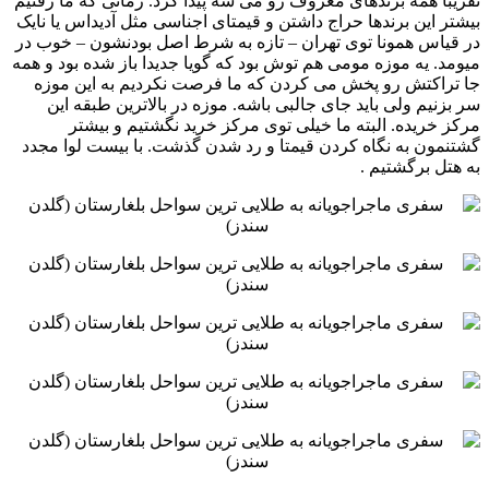
تقریبا همه برندهای معروف رو می شه پیدا کرد. زمانی ‏که ما رفتیم
بیشتر این برندها حراج داشتن و قیمتای اجناسی مثل آدیداس یا نایک
در قیاس همونا توی تهران – تازه به شرط ‏اصل بودنشون – خوب در
میومد. یه موزه مومی هم توش بود که گویا جدیدا باز شده بود و همه
جا تراکتش رو پخش می ‏کردن که ما فرصت نکردیم به این موزه
سر بزنیم ولی باید جای جالبی باشه. موزه در بالاترین طبقه این
مرکز خریده. البته ‏ما خیلی توی مرکز خرید نگشتیم و بیشتر
گشتنمون به نگاه کردن قیمتا و رد شدن گذشت. با بیست لوا مجدد
به هتل برگشتیم .‏