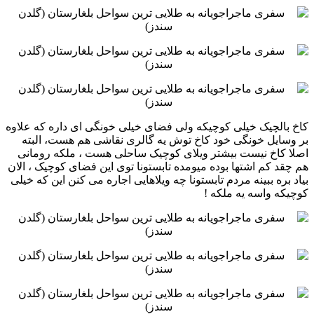
کاخ بالچیک خیلی کوچیکه ولی فضای خیلی خونگی ای داره که علاوه
بر وسایل خونگی خود کاخ توش یه گالری نقاشی هم ‏هست، البته
اصلا کاخ نیست بیشتر ویلای کوچیک ساحلی هست ، ملکه رومانی
هم چقد کم اشتها بوده میومده تابستونا توی ‏این فضای کوچیک ، الان
بیاد بره ببینه مردم تابستونا چه ویلاهایی اجاره می کنن این که خیلی
کوچیکه واسه یه ملکه ! ‏