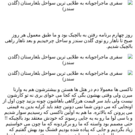
روز چهارم برنامه رفتن به بالچیک بود و ما طبق معمول هر روز
صبح تا ناهار رو توی گلدن سندز و ساحل چرخیدیم و ‏بعد ناهار راهی
بالچیک شدیم. ‏ ‏
تاکسی ها معمولا دم در هتل ها هستن و بیشترشون هم به وارنا
میرن ولی وقتی بهشون بگی که کجا می خوای بری نه تو ‏کارشون
نیست ولی باید سر قیمت هرزگاهی باهاشون چونه بزنید چون اول از
اونجایی که می دونن شما نمی دونین چقد باید ‏کرایه بدین یه قیمتی
می پرونن که بالاتره. ما هم به اولین تاکسی که رسیدیم سوار شدیم
و با سی لوا ما رو به یه جایی رسوند ‏که خودش معتقد بود بالچیکه !!
حتی مصمم بود واسته که ما رو برگردونه که ما چون می خواستیم
زیاد بگردیم و جایی که ‏پیاده شده بودیم قشنگ بود بهش گفتیم که