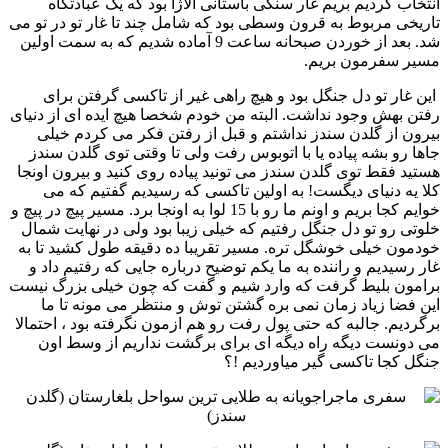
انتخاب کردیم بریم غار سنگی باستانی آلاژا بود که یک عبادتگاه
تاریخی مربوط به قرون ‏وسطی بود که شامل چند تا غار تو در تو می
شد. بعد از خوردن صبحانه ساعت 9 آماده شدیم که به سمت اولین
مسیر ‏سفرمون بریم.‏
‏ این غار تو دل جنگل بود و هیچ راهی غیر از تاکسی گرفتن برای
رفتن بهش وجود نداشت. البته من خودم شخصا هیچ ایده ‏ای از دنیای
بیرون از گلدن سندز نداشتم و قبل از رفتن فکر می کردم خیلی
جاها رو بشه پیاده یا با اتوبوس رفت ولی تا ‏وقتی توی گلدن سندز
هستید فقط توی گلدن سندز می تونید پیاده روی کنید و بیرون اونجا
کلا یه دنیای دیگست! به اولین ‏تاکسی که رسیدیم گفتیم که می
خوایم کجا بریم و اونم ما رو با 15 لوا به اونجا برد. مسیر پیچ در پیچ و
خلوتی رو تو دل ‏جنگل رفتیم که خیلی زیبا بود ولی در نهایت شمال
خودمون خیلی خوشگل تره. مسیر تقریبا ده دقیقه طول کشید تا به
غار ‏رسیدیم و راننده به ما یکم توضیح درباره جایی که رفتیم داد و
برامون بلیط گرفت که وارد شیم و گفت که چون خیلی بزرگ ‏نیست
این فضا زیاد زمان نمی بره گشتن توش و منتظر می مونه تا ما
برگردیم. جالبه که حتی پول رفت رو هم ازمون ‏نگرفته بود ، احتمالا
می دونست دیگه راه دیگه ای برای برگشت نداریم از وسط اون
جنگل کجا تاکسی گیر میاوردیم !؟ ‏ ‏ ‏