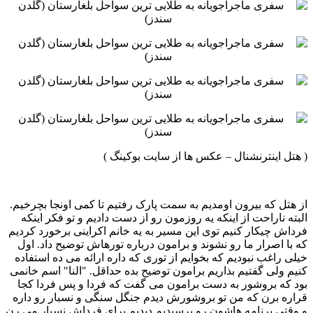
‏‏( هتل اینترنشنال – عکس ها از سایت بوکینگ ) ‏ ‏
از هتل که بیرون اومدیم به سمت پارک رفتیم تا کمی اونجا بچرخیم.
البته ناراحت از اینکه یه روزمون رو از دست دادیم و ‏تو فکر اینکه
فرداش چیکار کنیم توی این مسیر به یه خانم اکراینی برخورد کردیم
که با اصرار ما رو نشوند و برامون ‏درباره تورهاش توضیح داد. اول
خیلی راغب نبودیم که بخوایم از توری که داره ارائه می ده استفاده
کنیم ولی گفتیم بذاریم ‏برامون توضیح بده حداقل. "النا" اسم خانمی
بود که بروشور به دست برامون می گفت که فردا و پس فردا کجا
قراره برن که ‏من تو بروشورش دیدم جنگل سنگی و نسبار رو داره
و وقتی برنامه هاشون رو پرسیدیم دیدیم برای فرداش نسبار می رن