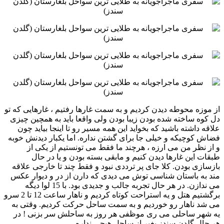
‏از موزه محوطه دیدن کردیم و به سمت غارها رفتیم ، غارهایی که تو
دل کوه ساخته شده بودن زیبا بودن ولی واقعا باید به ‏همچین چیزی
علاقه داشته باشید که بخواید این همه مسیر رو تا اینجا بیاید چون
فضاش کوچیکه و خیلی جا برای گشتن ‏نداره. اما یکبار دیدنش خوبه
و از نظر من می ارزه ، هرچند ما فقط می تونستیم از یکی از
طبقات این غارها دیدن کنیم و ‏مابقی بسته بودن و یا در حال
بازسازی بودن. کلا جای پر ترددی نبود و فقط چند تا خارجی علاقه
مند به باستان شناسی ‏توش می دیدی که دارن از در و دیوار عکس
می ندازن. در هر حال تجربه جالب و جدیدی بود. با 15 لوا دیگه
برگشتیم هتل ‏و یه استراحت کوتاه کردیم و ناهار ساعت 12 تا 2 سرو
می شد ناهار رو خوردیم و به سمت ساحل حرکت کردیم. وقتی به
‏یه شهر ساحلی می ری موظفی هر روز به ساحلش سر بزنی ! در
هر حال گلدن سندز بغیر از ساحل هیچی نداره.‏