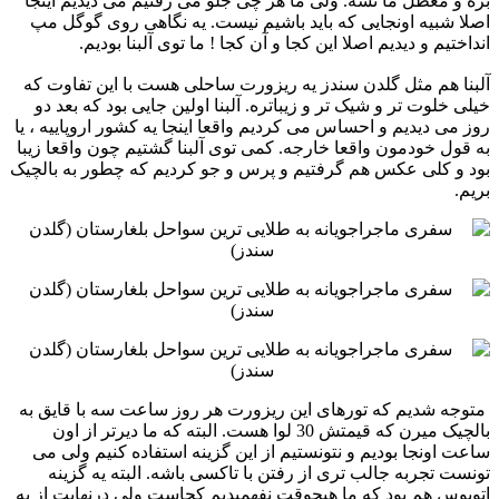
بره و معطل ما نشه. ولی ما هر چی جلو می رفتیم می دیدیم اینجا
اصلا شبیه ‏اونجایی که باید باشیم نیست. یه نگاهی روی گوگل مپ
انداختیم و دیدیم اصلا این کجا و آن کجا ! ما توی آلبنا بودیم.‏ ‏
آلبنا هم مثل گلدن سندز یه ریزورت ساحلی هست با این تفاوت که
خیلی خلوت تر و شیک تر و زیباتره. آلبنا اولین جایی بود ‏که بعد دو
روز می دیدیم و احساس می کردیم واقعا اینجا یه کشور اروپاییه ، یا
به قول خودمون واقعا خارجه. کمی توی آلبنا ‏گشتیم چون واقعا زیبا
بود و کلی عکس هم گرفتیم و پرس و جو کردیم که چطور به بالچیک
بریم.‏ ‏ ‏
‏ متوجه شدیم که تورهای این ریزورت هر روز ساعت سه با قایق به
بالچیک میرن که قیمتش 30 لوا هست. البته که ما دیرتر ‏از اون
ساعت اونجا بودیم و نتونستیم از این گزینه استفاده کنیم ولی می
تونست تجربه جالب تری از رفتن با تاکسی باشه. ‏البته یه گزینه
اتوبوس هم بود که ما هیچوقت نفهمیدیم کجاست ولی درنهایت از یه