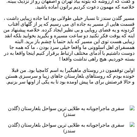
و گفت که آرزوشه که بتونه بیاد تهران و اصفهان رو از نزدیک ببینه.
خلاصه که مهمون دعوت کردیم ‏براتون آماده باشید. ‏
مسیر گلدن سندز تا نسبار خیلی طولانی بود اما جاده زیبایی داشت ،
قسمت هایی از مسیر به جاده ای می رسیم که پر از ‏گلهای آفتاب
گردونه و یه فضای رویایی و بی نظیر ایجاد کرده. خلاصه پیشنهاد من
اینه که یوقت فکر نکنید دو ساعت ‏مسیره و بگیرید بخوابید بلکه انقد
زیبایی هست توی این مسیر که باید حتما با چشم باز برید. البته
همسفرای اهل اسلوونی ما ‏واقعا خیلی سرد بودن ، ما که همه جا
دوست داشتیم با آدمای مختلف ارتباط برقرار کنیم اینجا واقعا به در
بسته خوردیم. هیچ ‏راهی نداشت واقعا ! ‏
اولین توقفمون در روستای ماهیگیرا به اسم کامچیا بود. من قبلا
خونده بودم که روستاهای بلغارستان جاهای زیبا و ‏سرسبزی هستن
و حالا فرصتش برای ما پیش اومده بود تا به یکی از اونها سر بزنیم.‏ ‏ ‏ ‏