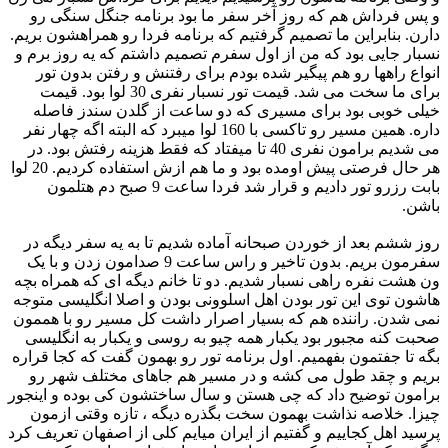
و ‏پس فرداش هم که روز آخر سفر ما بود برنامه جنگل سنگی رو
دارن. بنابراین ما تصمیم گرفتیم که برنامه فردا رو ‏همراهشون بریم.
نسبار جایی بود که من از اول سفرم تصمیم داشتم که یه روز برم و
انواع راهها رو هم پیگیر شده بودم ‏برای رفتنش و رفتن بدون تور
برای ما سخت می شد. قیمت تور نسبار نفری 30 لوا بود. قیمت
خیلی خوبی بود برای ‏مسیری که دو ساعت از گلدن سندز فاصله
داره. همین مسیر رو تاکسی با 160 لوا میبرد که البته اگه چهار نفر
می شدیم ‏برامون نفری 40 تا میفتاد که فقط هزینه رفتش بود. در
هر حال فرصتی پیش اومده بود و ما هم ازش استفاده کردیم. 20 لوا
‏بابت رزرو تور دادیم و قرار شد فردا ساعت 9 صبح دم هتلمون
باشن. ‏
روز ششم بعد از خوردن صبحانه آماده شدیم تا به یه سفر دیگه در
سفرمون بریم. بدون تاخیر و راس ساعت 9 صدامون ‏زدن و با یک
ون هشت نفره راهی نسبار شدیم. دو تا خانم دیگه ای که همراه بچه
هاشون توی این تور بودن اهل اسلوونی ‏بودن و اصلا انگلیسی متوجه
نمی شدن. راننده هم که بسیار اصرار داشت کل مسیر رو با هممون
صحبت کنه مجبور بود ‏یکبار همه چیو به روسی و یکبار به انگلیسی
بگه تا جفتمون بفهمیم. اول برنامه تور رو بهمون گفت که کجا قراره
بریم و ‏چقد طول می کشه و در مسیر هم جاهای مختلف شهر رو
برامون توضیح داد که چی هستن و سال ساختشون کی بوده و ‏اینجور
چیزا. خلاصه نذاشت بهمون سخت بگذره دیگه ، تازه وقتی ازمون
پرسید اهل کجاییم و گفتیم از ایران میایم کلی از ‏اصفهان تعریف کرد