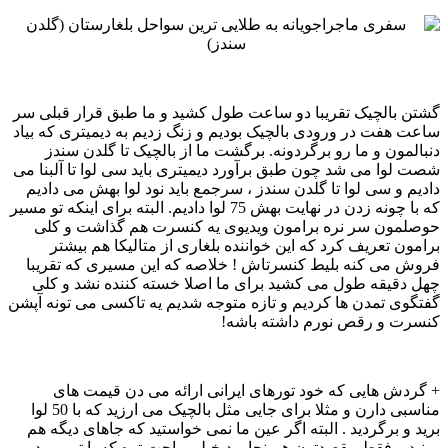
گشتن بالچیک تقریبا دو ساعت طول کشید و ما طبق قرار قبلی سر
ساعت هفت در ورودی بالچیک بودیم و زنگ زدیم به ‏دیمیتری که بیاد
دنبالمون و ما رو برگردونه. برگشت ما از بالچیک تا گلدن سندز
شصت لوا می شد چون طبق برآورد ‏دیمیتری باید سی لوا تا آلبنا می
دادیم و سی لوا تا گلدن سندز ، سرجمع باید نود لوا بهش می دادیم
که با چونه زدن در نهایت ‏بهش 75 لوا دادیم. البته برای اینکه تو مسیر
حوصلمون سر نره برامون ویدیوی یه کنسرت هم گذاشت و کلی
برامون تعریف ‏کرد که این خواننده بلغاری از متالیکا هم بیشتر
فروش می کنه بلیط کنسرتاش ! خلاصه که این مسیری که تقریبا
چهل دقیقه ‏طول می کشید برای ما اصلا خسته کننده نشد و کلی
گفتگوی تمدن ها کردیم و تازه متوجه شدیم یه تاکسی می تونه آپشن
‏کنسرت و رقص نورم داشته باشه! ‏ ‏
‏‏+ گردش هایی که خود تورهای ایرانی ارائه می دن قیمت های
مناسبی دارن و مثلا برای جایی مثل بالچیک می ارزید که با ‏‏50 لوا
برید و برگردید . البته اگر عین ما نمی خواستید که جاهای دیگه هم
ببینید و فقط مقصدتون همینجا بود خیلی راحت ‏تره که با تور برید. ‏