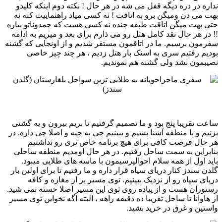
نداره در دره دیگه قفل می شه در هر حال ! نکته دوم اینکه کلیدو
بهت می دن ومیگن برو به ‏اتاقت ! نه کسی میاد راهنماییت کنه نه
حتی بهت میگن اتاقت طبقه چنده نه کسی هست که چمدوناتو بیاره
!! در هر حال نقد ‏کامل هتل رو می ذارم برای بعد و میریم به ادامه
سفرمون برسیم. ما در اتاقمون مستقر شدیم و از اونجایی که گشنه
بودیم ‏رفتیم سری به اسنک بار هتل زدیم ، هر چند چیز خاصی
نصیبمون نشد ولی گشنه هم نموندیم. ‏
‏ساعت تقریبا پنج بود و ما تصمیم گرفتیم تا بریم بیرون و یه گشتی
بزنیم و با منطقه آشنا بشیم و ببینیم چی به چیه و اصلا ‏چی داره. در
هر حال فرصت کافی برای هیچ برنامه خاص تری رو نداشتیم
بنابراین به سمت ساحل رفتیم. در هر حال ‏اومدیم منطقه ساحلی
باید اول از همه سلام احوالپرسیمون با ماسه های طلایی میبود.
گلدن سندز کنار دریای سیاه قرار داره ‏و ما رفتیم تا برای اولین بار
دریای سیاه رو از نزدیک ببینیم. توی مسیر پر از مغازه و کافه
رستوران هست و از پیاده ‏روی توی این مسیر اصلا خسته نمی شید.
از هاوانا تا ساحل تقریبا ده دقیقه راهه ، البته اگه نخواین توی مسیر
واستین و ‏غرق در خرید بشید.‏