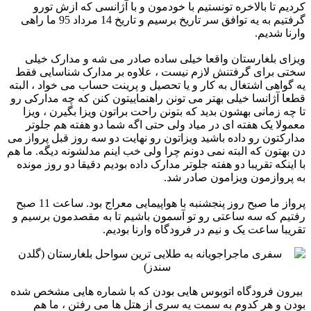
کردیم تا بالاخره تونستیم با خودمون و با آژانسی که ازش تورو
گرفتیم به یه ‏توافق سر تاریخ برسیم و تاریخ 14 مرداد 95 ما راهی
وارنا شدیم. ‏ ‏
ویزای بلغارستان واقعا خیلی ساده صادر می شه و مدارک خیلی
سختی برای گرفتنش لازم نیست ، علاوه بر مدارک ‏شناسایی فقط
یه گواهی اشتغال به کار و یا تحصیل و پرینت حساب می خواد ، البته
قطعا آژانسا خیلی بهتر می تونن ‏راهنماییتون کنن که چه مدارکی رو
تا چه زمانی بهشون بدید که بتونن راحت براتون ویزا بگیرن ، ویزا
معمولا یک هفته ای ‏در میاد ولی حتی اگه شما دو هفته هم جلوتر
مدارکتون رو داده باشید ویزاتون رو نهایت دو سه روز قبل پرواز می
دن بهتون ‏که البته نمی دونم چرا ولی خب اینم مدلشونه دیگه. ما هم
با اینکه تقریبا دو هفته جلوتر مدارک داده بودیم دقیقا دو روز مونده
‏به پروازمون ویزامون صادر شد. ‏
پرواز ما صبح روز پنجشنبه با هواپیمایی معراج بود. ساعت 11 صبح
رفتیم که سه ساعتی رو تو آسمون باشیم تا به ‏مقصدمون برسیم و
تقریبا ساعت یک و نیم در فرودگاه وارنا بودیم.‏‏
‏ بیرون فرودگاه اتوبوس هایی بودن که با شماره هایی مشخص شده
بودن و هر کدوم به سمت یه سری از هتل ها می رفتن ، ‏ما هم