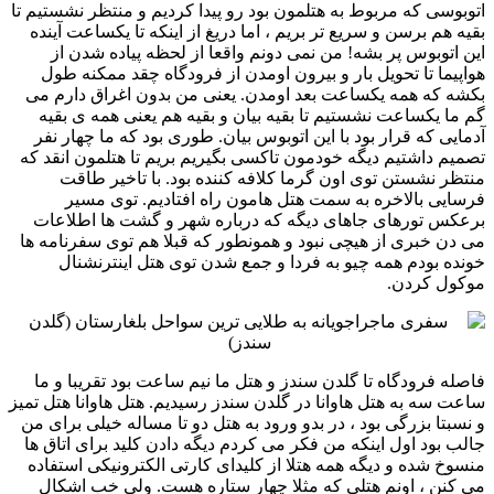
اتوبوسی که مربوط به هتلمون بود رو پیدا کردیم و منتظر نشستیم تا
بقیه هم برسن و سریع تر بریم ، اما دریغ از اینکه ‏تا یکساعت آینده
این اتوبوس پر بشه! من نمی دونم واقعا از لحظه پیاده شدن از
هواپیما تا تحویل بار و بیرون اومدن از ‏فرودگاه چقد ممکنه طول
بکشه که همه یکساعت بعد اومدن. یعنی من بدون اغراق دارم می
گم ما یکساعت نشستیم تا بقیه بیان ‏و بقیه هم یعنی همه ی بقیه
آدمایی که قرار بود با این اتوبوس بیان. طوری بود که ما چهار نفر
تصمیم داشتیم دیگه خودمون ‏تاکسی بگیریم بریم تا هتلمون انقد که
منتظر نشستن توی اون گرما کلافه کننده بود. با تاخیر طاقت
فرسایی بالاخره به سمت ‏هتل هامون راه افتادیم. توی مسیر
برعکس تورهای جاهای دیگه که درباره شهر و گشت ها اطلاعات
می دن خبری از ‏هیچی نبود و همونطور که قبلا هم توی سفرنامه ها
خونده بودم همه چیو به فردا و جمع شدن توی هتل اینترنشنال
موکول ‏کردن.‏‏
‏فاصله فرودگاه تا گلدن سندز و هتل ما نیم ساعت بود تقریبا و ما
ساعت سه به هتل هاوانا در گلدن سندز رسیدیم. هتل هاوانا ‏هتل تمیز
و نسبتا بزرگی بود ، در بدو ورود به هتل دو تا مساله خیلی برای من
جالب بود اول اینکه من فکر می کردم دیگه ‏دادن کلید برای اتاق ها
منسوخ شده و دیگه همه هتلا از کلیدای کارتی الکترونیکی استفاده
می کنن ، اونم هتلی که مثلا چهار ‏ستاره هست. ولی خب اشکال