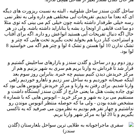
ساحل گلدن سندز ساحل شلوغیه ، البته به نسبت ریزورت های دیگه
ای که بعدا ما دیدیم. تفریحات آبی مختلفی هم داره ولی ‏به نظر نمی
رسه خیلی طرفدار داشته باشه چون خیلی کم می بینی که توی مثلا
دو ساعت قایقی از اونجا رد بشه یا بناناراید ‏داشته باشه. ولی در هر
حال اگه دنبال تفریحات آبی هستید انواعش رو داره. اگه برای آفتاب
و استراحت کنار دریا هم بخواید ‏تخت بگیرید تخت هایی که چتر و
تشک ندارن 10 لوا هستن و تشک 4 لوا و چتر هم اگه می خواستید 8
لوا بود. ‏‏ ‏ ‏
روز دوم رو در ساحل و گلدن سندز و بازارهای ساحلیش گشتیم و
قرار شد تا فرداش به وارنا بریم هم سری به شهر بزنیم و ‏هم از
مرکز خریدش دیدن کنیم ببینیم چه خبره. بنابراین روز سوم بعد
اینکه صبحانه خوردیم و به ساحل سر زدیم و ناهارو ‏خوردیم راهی
وارنا شدیم. برای رفتن به وارنا و مرکز خریدش اتوبوس هایی بود که
توی جاده پشت هتل ما یعنی خارج از ‏گلدن سندز ایستگاه داشت و
مستقیم می برد به شهر و مرکز خرید – اتوبوس هایی که با شماره 4
مشخص شده بودن - ولی ‏ما که حوصله منتظر اتوبوس موندن رو
نداشتیم و چهار نفر هم بودیم به نظرمون می صرفید که یه تاکسی
بگیریم و با 20 ‏لوا به مرکز شهر وارنا بریم.‏ ‏