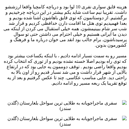
‏هزینه قایق سواری نفری 10 لوا بود و دریاچه کامچیا واقعا ارزششو
داشت. تقریبا نیم ساعت شاید یکم بیشتر در این دریاچه ‏چرخیدیم و
برگشتیم. از دوستانمون که توی قایق باهاشون آشنا شده بودیم و
بعدا فهمیدیم توی هتل ما اقامت دارن خدافظی ‏کردیم و قرار شد
شب سر شام ببینیمشون. همه خیلی استقبال می کردن از اینکه می
دیدن ما ایرانی هستیم و خیلی احترام می ‏ذاشتن حتی تو سوال
پرسیدناشون. برام جالب بود انقد می خوان درباره ما و فرهنگ و
کشورمون بدونن. ‏
مسیر رو به سمت نسبار ادامه دادیم ، با اینکه یکساعت بیشتر بود
که توی راه بودیم اصلا خسته نشده بودیم و از توری که ‏انتخاب کرده
بودیم واقعا راضی بودیم . توقف دوممون یه جایی بود که در ارتفاع
بالایی از شهر قرار داشت و می شد نسبار ‏قدیم رو از اون بالا به
راحتی دید. جایی مناسب عکاسی. چند تا عکس گرفتیم و بعد از یه
توقع تقریبا یک ربعه مسیر رو ‏ادامه دادیم. ‏
‏ ‏