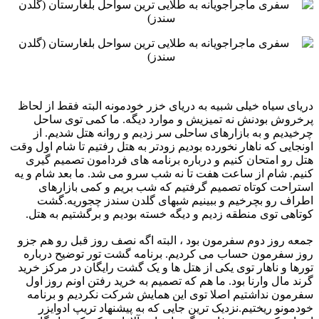
‏دریای سیاه خیلی شبیه به دریای خزر خودمونه البته فقط از لحاظ
پرخروش بودنش نه تمیزیش و موارد دیگه. ما کمی توی ‏ساحل
چرخیدیم و به بازارهای ساحلی سر زدیم و روانه هتل شدیم. از
اونجایی که ناهار نخورده بودیم زودتر به هتل رفتیم ‏تا شام اول وقت
هتل رو امتحان کنیم و درباره برنامه های فردامون تصمیم گیری
کنیم. شام از ساعت هفت تا نه شب سرو ‏می شد. ما بعد شام و یه
استراحت کوتاه تصمیم گرفتیم که شب بریم و کمی بازارهای
اطراف رو بچرخیم و ببینیم شبهای ‏گلدن سندز چجوریه.گشت
کوتاهی توی منطقه زدیم و دیگه خسته بودیم و برگشتیم به هتل. ‏
جمعه روز دوم سفرمون بود ، البته اگه نصف روز قبل رو هم جزو
روز سفرمون حساب می کردیم. برنامه گشت تور ‏توضیح درباره
تورها و ناهار توی یکی از هتل ها و یک گشت رایگان در مرکز خرید
گرند مال وارنا بود. ما هم که تصمیم ‏به خرید رفتن اونم روز اول
سفرمون نداشتیم اصلا توی این همایش شرکت نکردیم و برنامه
خودمونو ریختیم.نزدیک ترین ‏جایی که به پیشنهاد تریپ ادوایزر