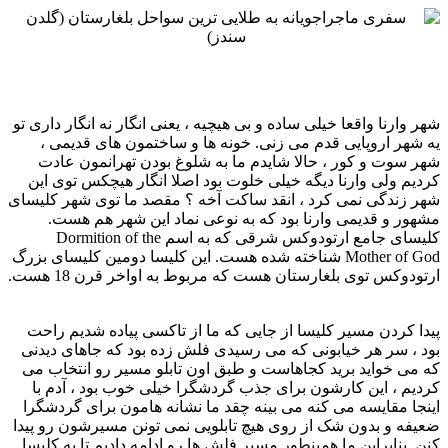
شهر وارنا واقعا خیلی ساده و بی هیچیه ، یعنی انگار نه انگار داری تو
یه شهر اروپایی قدم می زنی. خونه ها و ساختمون ‏های قدیمی ،
شهر سوت و کور ، حالا شایدم ما به شلوغ بودن تهرانمون عادت
کردیم ولی وارنا دیگه خیلی خلوت بود اصلا ‏انگار هیچکس توی این
شهر زندگی نمی کرد ، انقد ساکت آخه ؟ مقصد ما توی شهر کلیسای
مشهور و قدیمی وارنا بود که به ‏نوعی نماد این شهر هم هست.
کلیسای جامع ارتودوکس شرقی که به اسم ‏Dormition of the
Mother of God‏ شناخته ‏شده هست. این کلیسا دومین کلیسای بزرگ
ارتودوکس توی بلغارستان هست که مربوط به اواخر قرن 18 هست.
‏ ‏
پیدا کردن مسیر کلیسا از جایی که ما از تاکسی پیاده شدیم راحت
بود ، سر هر خیابونی که می رسیدی فلش زده بود که ‏جاهای دیدنی
که می خواید برید کجاهاست و طبق اون تابلو مسیر رو انتخاب می
کردیم ، این کارشون برای جذب گردشگرا ‏خیلی خوب بود ، آدم با
اینجا مقایسه می کنه می بینه چقد ما نشانه هامون برای گردشگرا
ضعیفه و بدون شک از روی هیچ ‏تابلویی نمی تونن مسیرشون رو پیدا
کنن. بنابراین ما همینطور مسیر فلش ها رو ادامه دادیم تا به کلیسا