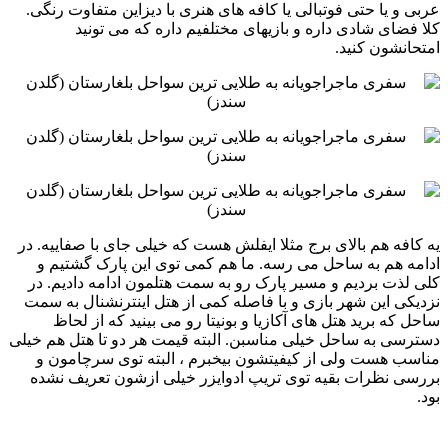
عربی و یا حتی فوتبالی یا کافه های هنری با دیزاین ‏متفاوت رنگی.
کلا فضای شادی داره و بازیهای مختلفیم داره که می تونید
امتحانشون کنید. ‏ ‏
‏یه کافه هم بالای برج مثلا ایفلش هست که خیلی جای با صفاییه. در
ادامه هم به ساحل می رسه. ما هم کمی توی این پارک ‏گشتیم و
کلی لذت بردیم و مسیر پارک رو به سمت هتلمون ادامه دادیم. در
نزدیکی این شهر بازی و با فاصله کمی از هتل ‏اینترنشنال به سمت
ساحل که برید هتل های آکازیا و بونیتا رو می بینید که از لحاظ
دسترسی به ساحل خیلی مناسبن. البته ‏قیمت هر دو تا هتل هم خیلی
مناسب هست ولی از کیفیتشون بیخبرم ، البته توی سرچامون و
بررسی نظرات بقیه توی تریپ ‏ادوایزر خیلی ازشون تعریف نشده
بود. ‏