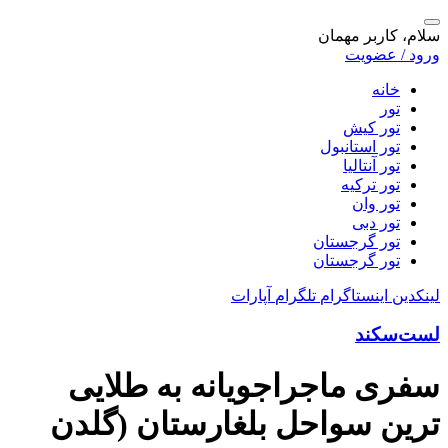
سلام، کاربر مهمان
ورود / عضویت
خانه
تور
تور کیش
تور استانبول
تور آنتالیا
تور ترکیه
تور وان
تور دبی
تور گرجستان
تور گرجستان
لینکدین
اینستاگرام
تلگرام
آپارات
لست‌سکند
سفری ماجراجویانه به طلایی
ترین سواحل بلغارستان (گلدن