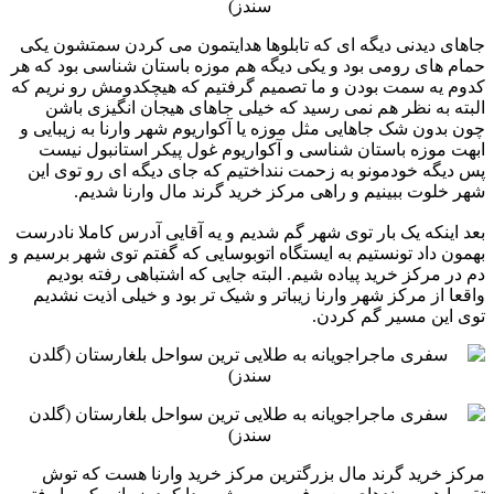
جاهای دیدنی دیگه ای که تابلوها هدایتمون می کردن سمتشون یکی
حمام های رومی بود و یکی دیگه هم موزه باستان شناسی ‏بود که هر
کدوم یه سمت بودن و ما تصمیم گرفتیم که هیچکدومش رو نریم که
البته به نظر هم نمی رسید که خیلی جاهای ‏هیجان انگیزی باشن
چون بدون شک جاهایی مثل موزه یا آکواریوم شهر وارنا به زیبایی و
ابهت موزه باستان شناسی و ‏آکواریوم غول پیکر استانبول نیست
پس دیگه خودمونو به زحمت ننداختیم که جای دیگه ای رو توی این
شهر خلوت ببینیم و ‏راهی مرکز خرید گرند مال وارنا شدیم.
بعد اینکه یک بار توی شهر گم شدیم و یه آقایی آدرس کاملا نادرست
بهمون داد تونستیم به ایستگاه اتوبوسایی که گفتم توی ‏شهر برسیم و
دم در مرکز خرید پیاده شیم. البته جایی که اشتباهی رفته بودیم
واقعا از مرکز شهر وارنا زیباتر و شیک تر ‏بود و خیلی اذیت نشدیم
توی این مسیر گم کردن. ‏ ‏ ‏ ‏
مرکز خرید گرند مال بزرگترین مرکز خرید وارنا هست که توش