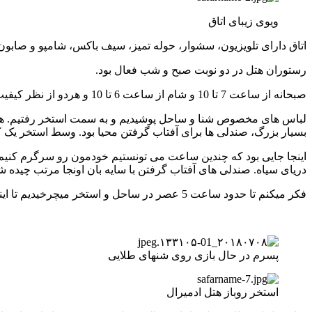
ویوی زیبای اتاق
اتاق دارای تلویزیون، سشوار، حوله تمیز، سیف باکس، شامپو و صابون و مینی بار. البته به جز روزا
رستوران هتل در دو نوبت صبح و شب فعال بود.
صبحانه از ساعت 7 تا 10 و شام از ساعت 6 تا 10 و هردو از نظر کیفیت و کمیت و تنوع عالی بودند. وعده ها این قدر پربار بود و به هم نزدیک که دیگه نیازی به وعده ناهار در روزهایی که توی هتل بودیم نبود.
بسیار بزرگ، صندلی ها برای آفتاب گرفتن محیا بود. وسط استخر یک ک
اینجا جایی بود که چندین ساعت می تونستیم خودمون رو سرگرم کنیم. 
دریای سیاه. صندلی های آفتاب گرفتن با سایه بان اونجا مرتب چیده
فکر میکنم تا حدود ساعت 5 عصر در ساحل و استخر میچرخیدیم تا اینکه دیگه احساس گرسنگی کردیم. رستوران هتل ساعت 6 باز می شد پس دیگه به اتاق رفتیم برای تعویض لباس و آماده شدن برای شام.
پسرم در حال بازی روی شنهای طلایی
استخر روباز هتل ادمیرال