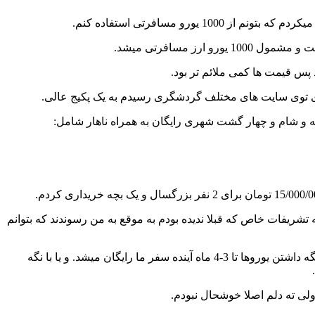
و مسافرتی استفاده کنم.
 پس قیمت ها کمی ملائم تر بود.
ی توی سایت های مختلف گردشگری رسیدم به یک پکیج عالی.
انه و شام و چهار گشت شهری رایگان به همراه ناهار شامل:
تشریفات خاص که قبلا ندیده بودم به موقع به من رسوندند که بتوانم
توی حساب اولیه با گرفتن ارز مسافرتی 2000 یورویی هزینه 15 میلیونی که پرداخت کرده بودیم، 5 میلیون شد و خیلی دور از ذهن نبود که با نگه داشتن یوروها تا 3-4 ماه آینده سفر ما رایگان میشد. و یا با نگه
لی ته دلم اصلا خوشحال نبودم.