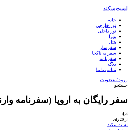
لست‌سکند
خانه
تور خارجی
تور داخلی
ویزا
هتل‌
سفرساز
سفر به ناکجا
سفرنامه
بلاگ
تماس با ما
ورود / عضویت
جستجو
سفر رایگان به اروپا (سفرنامه وارنا
4.4
از 26 رای
لست‌سکند