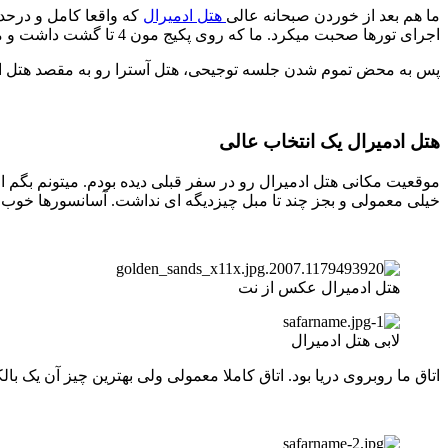
ما هم بعد از خوردن صبحانه عالی
هتل ادمیرال
که واقعا کامل و درحد 
اجرای تورها صحبت میکرد. ما که روی پکیج مون 4 تا گشت داشت و من خیال خرید تور دیگری نداشتم چون توی 3 روز دیگه میخواستم که از امکانات هتل و گشت در گلدن سندز استفاده کنم.
پس به محض تموم شدن جلسه توجیحی، هتل آسترا رو به مقصد هتل ادمیر
هتل ادمیرال یک انتخاب عالی
موقعیت مکانی هتل ادمیرال رو در سفر قبلی دیده بودم. میتونم بگم
خیلی معمولی و بجز چند تا مبل چیزدیگه ای نداشت. آسانسورها خوب 
هتل ادمیرال عکس از نت
لابی هتل ادمیرال
اتاق ما روبروی دریا بود. اتاق کاملا معمولی ولی بهترین چیز آن یک بال