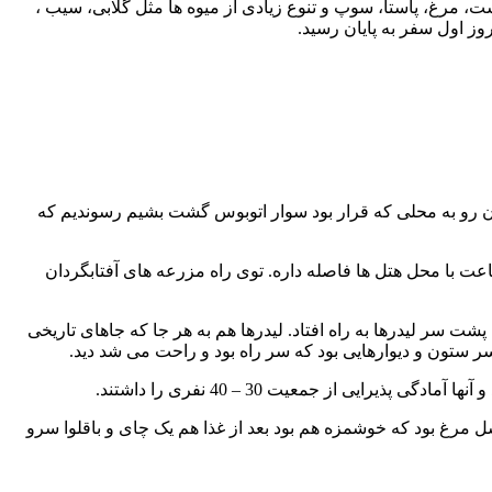
شت، مرغ، پاستا، سوپ و تنوع زیادی از میوه ها مثل گلابی، سیب ،
وز اول سفر به پایان رسید.
رن رو به محلی که قرار بود سوار اتوبوس گشت بشیم رسوندیم که
بعد از سوارشدن کل مسافرها به سمت نسبار به راه افتادیم. جزیره نسبار که البته جزیره که نه یک شهر ساحلی است که تقریباً 2 ساعت با محل هتل ها فاصله داره. توی راه مزرعه های آفتابگردان
 سر لیدرها به راه افتاد. لیدرها هم به هر جا که جاهای تاریخی
سر ستون و دیوارهایی بود که سر راه بود و راحت می شد دید.
یی از جمعیت 30 – 40 نفری را داشتند.
 مرغ بود که خوشمزه هم بود بعد از غذا هم یک چای و باقلوا سرو