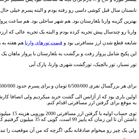
تابستان سال قبل کوشی داسی رو رفته بودم و البته پسرم خیلی حال کرده بود، آنتالیا
بهترین گزینه وارنا بلغارستان بود. هم شهر ساحلی بود. هم ساعت پروازش کم و حدودا 3 ساعت هست و هم جز دسته بندی اروپا قرار میگرفت و م
وارنا رو چندسال پیش تجربه کرده بودم و البته یک تجربه عالی که ار
شایعه قطع شدن ارز مسافرتی بود و
قیمت تورهای وارنا
هم هفته به 
این پکیج شامل پرواز رفت و برگشت به بلغارستان با پرواز ماهان یک ه
تور نسبار، تور بالچیک، تورگشت شهری وارنا، پارک آبی
برای هر بزرگسال نفری 6/500/000 تومان و برای پسرم حدود 2/500/000 تومان، بنابراین خیلی زود این پکیج رو از آژانس الی گشت به مبلغ 15/000/000 تومان برای 2 نفر بزرگسال و یک بچه خریداری کردم.
اولین باری بود که از آژانس الی گشت خرید میکردیم ولی انصافا کارشا
به موقع برای گرفتن ارز مسافرتی اقدام کنم.
داشتن آن تا این زمان که پاییز 99 است، گویی که 35 میلیون گرفتیم که یک سفر رایگان یک هفته ای برویم و جل الخالق از این اقتصاد بیمار.....
ولی یک چیز رو میخوام صادقانه بگم، اگرچه که من آن موقعیت را تبد