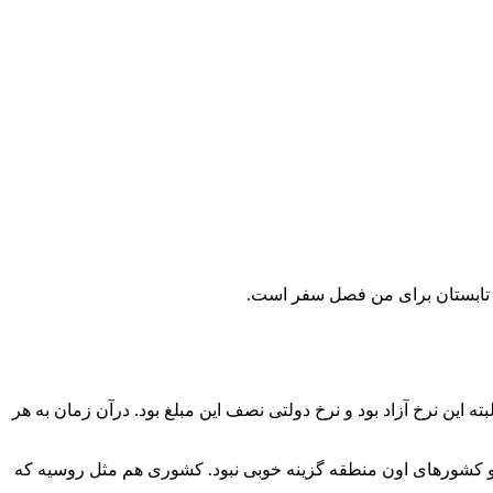
ه تابستان برای من فصل سفر است.
 و سفرنامه ها را می خوندم. خرداد 97 بود و دلار دوروبر 8 هزارتومان و یورو قیمت 10 هزارتومان. البته این نرخ آزاد بود و نرخ دولتی نصف این مبلغ بود. درآن زمان به هر
اپور و کشورهای اون منطقه گزینه خوبی نبود. کشوری هم مثل روسیه که