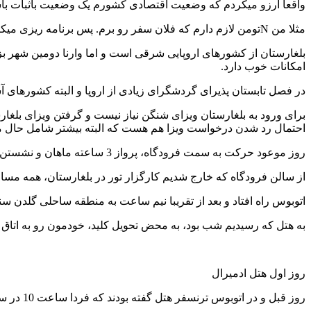
واقعا آرزو میکردم که وضعیت اقتصادی کشورم یک وضعیت باثبات باشه،
مثلا من Nتومن لازم دارم که فلان سفر رو برم. پس برنامه ریزی میکنم، صرفه جویی میکنم تا اون مبلغ رو به دست بیارم نه اینکه وقتی اون مبلغ رو به دست آوردم هزینه ام چندبرابر شده باشه.
بلغارستان از کشورهای اروپایی شرقی است و اما وارنا دومین شهر بزرگ
امکانات خوب دارد.
در فصل تابستان پذیرای گردشگرای زیادی از اروپا و البته کشورهای آ
برای ورود به بلغارستان ویزای شنگن نیاز نیست و گرفتن ویزای بلغا
احتمال رد شدن درخواست ویزا هم هست که البته بیشتر شامل حال م
روز موعود حرکت به سمت فرودگاه، پرواز 3 ساعته ماهان و نشستن در فرودگاه بین المللی شهر وارنا.
از سالن فرودگاه که خارج شدیم کارگزار تور در بلغارستان، همه مسافر
اتوبوس راه افتاد و بعد از تقریبا نیم ساعت به منطقه ساحلی گلدن سندز که محل استقرار هتل ها بود و
به هتل که رسیدیم شب بود، به محض تحویل کلید، خودمون رو به اتاق 
روز اول هتل ادمیرال
روز قبل و در اتوبوس ترنسفر هتل گفته بودند که فردا ساعت 10 در سالن اجتماعات هتل آسترا باشیم برای یک جلسه توجیحی برای برگزاری تورها.