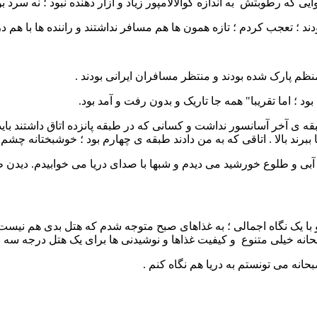
رطوبتش به اندازه کوالالامپور زیاد و آزار دهنده نبود ؛ نه سرد بود و
د ؛ تعجب کردم ؛ تازه همون ها هم مسافر نداشتند و راننده ها با هم در
منظم پارک شده بودند و منتظر مسافران ایرانی بودند .
ود ؛ اما تقریبا" همه جا تاریک و بدون رفت و آمد بود.
قه ی آخر آسانسور نداشت و کسانی که در طبقه پانزده اتاق داشتند باید 
د بالا . اتاقی که به من دادند طبقه ی چهارم بود ؛ خوشبختانه چشم انداز
 آبی و طلوع خورشید می دیدم و شبها با صدای دریا می خوابیدم. دیدن ط
 یک نگاه اجمالی ؛ به غذاهای صبح متوجه شدم که هتل بدی هم نیست 
انه خیلی متنوع و کیفیت غذاها و نوشیدنی ها برای یک هتل درجه سه ب
ه می تونستم به دریا هم نگاه کنم .