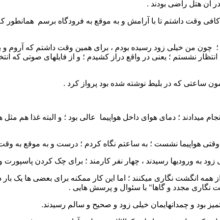
 آن هتل راضی بودند .
 ساعت پرواز 19:55 بود ؛ و من به اندازه کافی وقت داشتم تا با آرامش و به موقع به فرودگ
 چون من خیلی زود رسیده بودم ، برای همین وقت داشتم که آروم و ب
 انتظار نشستم ؛ یعنی در واقع دراز کشیدم ؛ و از فایلهای صوتی که ا
ن ساعتی که در بلیط نوشته شده بود پرواز کرد .
ام میدادند ؛ دمای هوای داخل هواپیما عالی بود ؛ و البته غذا هم م
شست ؛ به ساعتم نگاه کردم ؛ درست و به موقع به وقت وارنا ؛ ساعت 21:45 هواپیم
 زود به ورودیها رسیدند ، چهار نفر کارمند ؛ برای چک کردن پاسپورت و 
از همه انگشت نگاری میکنند ؛ اما این کار ممکنه برای بعضی ها یک بار
ت نگاری مجدد و گاها" با سئوال و پرسش هایی .
میز بود و چمدانهایمان خیلی زود و صحیح و سالم رسیدند.