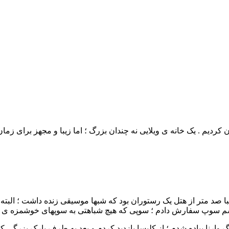
دن کردیم . یک خانه ی ویلایی نه چندان بزرگ ؛ اما زیبا و مجهز برای ز
یبا صد متر از هتل یک رستوران بود که شبها موسیقی زنده داشت ؛ البت
شم سوپ سفارش دادم ؛ سوپی که هیچ شباهتی به سوپهای خوشمزه ی ایر
ارنا پیاده شدم ؛ از کلیسا بازدید کردم و بعد به طرف پارک بزرگی که 