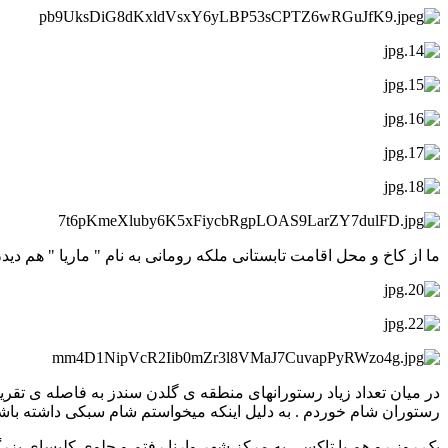
ما از کاخ و محل اقامت تابستانی ملکه رومانی به نام " ماریا " هم دی
در میان تعداد زیاد رستورانهای منطقه ی گلدن سندز به فاصله ی تقر
رستوران شام خوردم . به دلیل اینکه میخواستم شام سبکی داشته با
یک روز رو هم با تاکسی به مرکز شهر وارنا رفتم و جلوی کلیسای بزرگ و