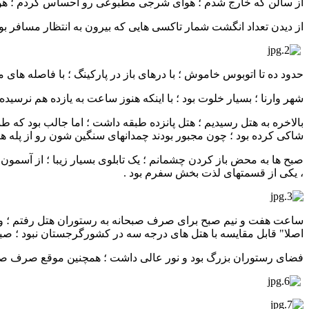
از سالن که خارج شدم ؛ هوای شرجی مطبوعی رو احساس کردم ؛ هوایی که 
از دیدن تعداد انگشت شمار تاکسی هایی که بیرون به انتظار مسافر بودن
حدود ده تا اتوبوس خاموش ؛ با درهای باز در پارکینگ ؛ با فاصله های 
شهر وارنا ؛ بسیار خلوت بود ؛ با اینکه هنوز ساعت به یازده هم نرسیده ب
بالاخره به هتل رسیدیم ؛ هتل پانزده طبقه داشت ؛ اما جالب بود که طب
شاکی کرده بود ؛ چون مجبور بودند چمدانهای سنگین شون رو از پله ها ببرن
صبح ها به محض باز کردن چشمانم ؛ یک تابلوی بسیار زیبا ؛ از آسمون
، یکی از قسمتهای لذت بخش سفرم بود .
ساعت هفت و نیم صبح برای صرف صبحانه به رستوران هتل رفتم ؛ و با
اصلا" قابل مقایسه با هتل های درجه سه در کشورگرجستان نبود ؛ صبح
فضای رستوران بزرگ بود و نور عالی داشت ؛ همچنین موقع صرف صبحان