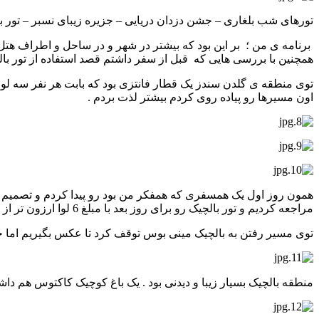
تورهای شب بلغاری – جشن دزدان دریایی – جزیره زیبای نسبر – تور ب
برنامه ی من ؛ بر این بود که بیشتر در شهر و در ساحل و اطراف ه
همچنین با بررسی هایی که قبل از سفر داشتم قصد استفاده از تور بالچی
توی منطقه ی گلدن سندز یک قطار فانتزی بود که بابت هر نفر سه لو
اون مسیرها رو پیاده روی کردم بیشتر لذت بردم .
همون روز اول یک همسفری که همفکر من بود رو پیدا کردم و تصمیم گر
مراجعه کردیم و تور بالچیک رو برای روز بعد با مبلغ 6 لوا ارزون تر از قیمتی که لیدر به ما داده بود ؛ خریدیم ؛ اما دیگه راهنمای فارسی زبان نداشتیم و لیدر به زبانهای انگلیسی و آلمانی و بلغاری صحبت میکرد .
توی مسیر رفتن به بالچیک مینی بوس توقف کرد تا عکس بگیریم اما خ
منطقه بالچیک بسیار زیبا و دیدنی بود . یک باغ کوچیک کاکتوس هم دا