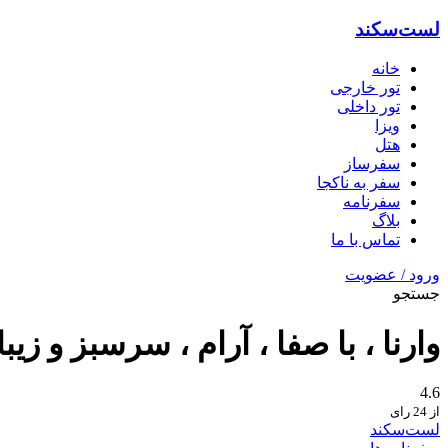
لست‌سکند
خانه
تور خارجی
تور داخلی
ویزا
هتل‌
سفرساز
سفر به ناکجا
سفرنامه
بلاگ
تماس با ما
ورود / عضویت
جستجو
وارنا ، با صفا ، آرام ، سرسبز و زیبا
4.6
از 24 رای
لست‌سکند