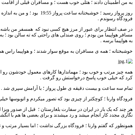
به من اطمینان دادند ؛ هتلی خوب هست ؛ و مسافران قبلی از اقامت در
روز پرواز رسید ؛ خوشبختانه
فرودگاه رسوندم .
در صف انتظار برای عبور از مرز هیچ کسی نبود که همسفر من باشه ؛
مسافر هواپیما من بودم ؛ روی صندلی های راحتی که ته سالن بود ؛ به
به هواپیما برسه .
خوشبختانه ؛ همه ی مسافران به موقع سوار شدند ؛ و هواپیما راس همو
همه چیز مرتب و خوب بود ؛ مهماندارها کارهای معمول خودشون رو انج
کرد که خیلی خوب پاسخ درخواستش رو گرفت .
تمام سه ساعت و بیست دقیقه ی طول پرواز ؛ با آرامش سپری شد . وقتی هواپیما ن
فرودگاه وارنا ؛ کوچکتر از چیزی بود که تصور میکردم و اتوبوسها خیلی
هر چند که یک بار در ایران در سفارت بلغارستان ؛ قبل از صدور ویزا 
نگاری مجدد کار انجام میشد و رد میشدند و برای بعضی ها هم با انگش
همونطور که گفتم وارنا ؛ فرودگاه بزرگی نداشت ؛ اما بسیار مرتب و ت