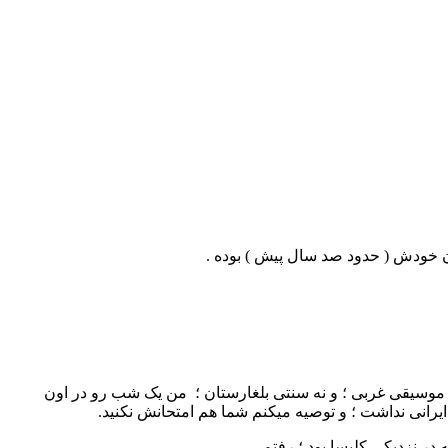
مان خودش ( حدود صد سال پیش ) بوده .
ه موسیقی غربی ؛ و نه سنتی بلغارستان ؛ من یک شب رو در اون
انی نداشت ؛ و توصیه میکنم شما هم امتحانش نکنید.
در نزدیکی کلیسا بود ؛ رفتم .