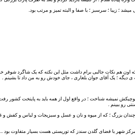
میشد ؛ زیبا ؛ سرسبز ؛ با صفا و البته تمیز و مرتب بود.
ه 409 با کرایه ی 3 لوا استفاده کردم ؛ که اون هم نکات جالبی برام داشت مثل این نکته که
ه ی دیگه ؛ یک آقای جوان بلغاری ، جای خودش رو به من داد تا بشینم .
چیکش نمیشه شناخت ؛ در واقع اول از همه باید به پایتخت کشور رفت
ی رو ببینم .
ه چندان بزرگ ؛ که از میوه و نان و عسل و سبزیجات و لباس و کفش و غی
مرکز شهر با فضای گلدن سندز که توریستی هست بسیار متفاوت بود ...