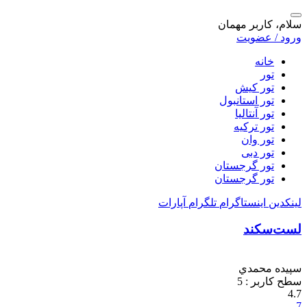
سلام، کاربر مهمان
ورود / عضویت
خانه
تور
تور کیش
تور استانبول
تور آنتالیا
تور ترکیه
تور وان
تور دبی
تور گرجستان
تور گرجستان
لینکدین
اینستاگرام
تلگرام
آپارات
لست‌سکند
سپيده محمدي
سطح کاربر :
5
4.7
7