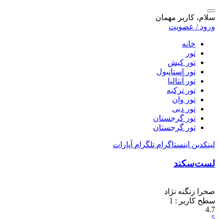
سلام، کاربر مهمان
ورود / عضویت
خانه
تور
تور کیش
تور استانبول
تور آنتالیا
تور ترکیه
تور وان
تور دبی
تور گرجستان
تور گرجستان
لینکدین
اینستاگرام
تلگرام
آپارات
لست‌سکند
صحرا زنگنه نژاد
سطح کاربر :
1
4.7
5