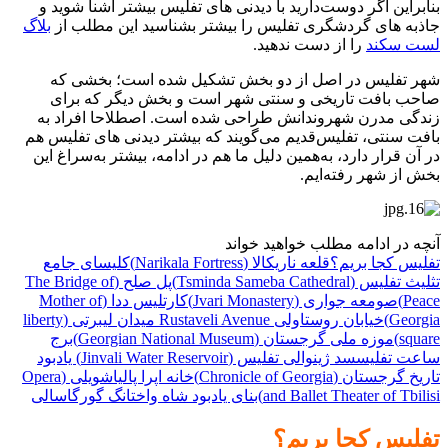
بنابراین اگر دوست‌دارید با دیدنی های تفلیس بیشتر آشنا شوید و
جاذبه های گردشگری تفلیس را بیشتر بشناسید این مطلب از
بلاگ
لست سکند
را از دست ندهید.
شهر تفلیس در اصل از دو بخش تشکیل شده‌ است؛ بخشی که
صاحب بافت تاریخی و سنتی شهر است و بخش دیگر که برای
زندگی مدرن شهروندانش طراحی شده‌ است. اصطلاحا افراد به
بافت سنتی، تفلیس‌قدیم می‌گویند که بیشتر دیدنی های تفلیس هم
در آن قرار دارد، به‌همین دلیل ما هم در ادامه، بیشتر به‌سراغ این
بخش از شهر رفته‌ایم.
آنچه در ادامه مطلب خواهید خواند
تفلیس کجا بریم؟
قلعه ناریکالا (Narikala Fortress)
کلیسای جامع
تثلیث تفلیس (Tsminda Sameba Cathedral)
پل صلح (The Bridge of
Peace)
صومعه جواری (Jvari Monastery)
کارتلیس ددا (Mother of
Georgia)
خیابان روستاولی Rustaveli Avenue
میدان لیبرتی (liberty
square)
موزه ملی گرجستان (Georgian National Museum)
برج
ساعت تفلیس
سد ژینوالی تفلیس (Jinvali Water Reservoir)
یادبود
تاریخ گرجستان (Chronicle of Georgia)
خانه اپرا پالیاشویلی (Opera
and Ballet Theater of Tbilisi)
بنای یادبود شاه واختانگ گورگاسالی‎
تفلیس کجا بریم؟