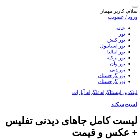
سلام، کاربر مهمان
ورود / عضویت
خانه
تور
تور کیش
تور استانبول
تور آنتالیا
تور ترکیه
تور وان
تور دبی
تور گرجستان
تور گرجستان
لینکدین
اینستاگرام
تلگرام
آپارات
لست‌سکند
لیست کامل جاهای دیدنی تفلیس
+ عکس و قیمت