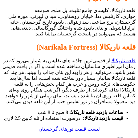
قلعه ناریکالا، کلیسای جامع تثلیث، پل صلح، صومعه
جواری، کارتلیس ددا، خیابان روستاولی، میدان لیبرتی، موزه ملی
گرجستان، برج ساعت، سد ژینوالی، یادبود تاریخ گرجستان، خانه
اپراپالیاشویلی و
بنای یادبود شاه واختانگ گورگاسالی‎، دیدنی‌هایی
هستند که می‌توانید در پایتخت گرجستان تماشا کنید.
قلعه ناریکالا (Narikala Fortress)
قلعه ناریکالا
از قدیمی‌ترین جاذبه های تفلیس به شمار می‌رود که در
زمان امپراطوری ساسانیان ساخته شده‌ است و اگر در بافت قدیمی
شهر باشید، می‌توانید از هر زاویه این بنای جذاب را ببینید. هر چند که
قلعه ناریکالا سالیان بسیار دور ساخته شده‌ است، اما سال‌ها بعد
حکومت‌های ترک، روس و عرب هر کدام بخش‌هایی را به قلعه
ناریکالا اضافه کرده‌اند. از طرف دیگر، اگر شب هنگام روی تپه‌ای
که این قلعه روی آن بنا شده بایستید، نمای زیبایی از شهر را خواهید
دید. معمولا مسافران در تور تفلیس حتما از این قلعه دیدن می‌کنند.
ساعات بازدید قلعه ناریکالا:
8 صبح تا 8 شب
قیمت بازدید ناریکالا:
درصورت استفاده از تله کابین 2.5 لاری
لیست قیمت تورهای گرجستان