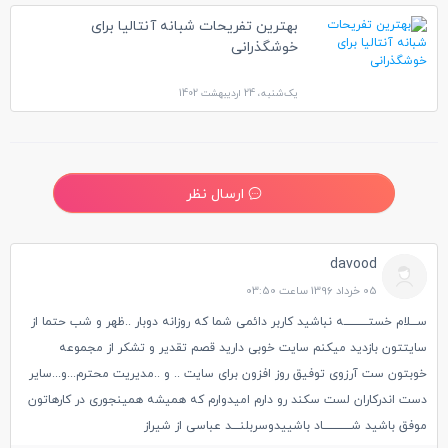
بهترین تفریحات شبانه آنتالیا برای
خوشگذرانی
یک‌شنبه، 24 اردیبهشت 1402
ارسال نظر
davood
05 خرداد 1396 ساعت 03:50
ســـلام خستــــــــــــه نباشید کاربر دائمی شما که روزانه دوبار ..ظهر و شب حتما از
سایتتون بازدید میکنم سایت خوبی دارید قصم تقدیر و تشکر از مجموعه
خوبتون ست آرزوی توفیق روز افزون برای سایت .. و ..مدیریت محترم...و...سایر
دست اندرکاران لست سکند رو دارم امیدوارم که همیشه همینجوری در کارهاتون
موفق باشید شــــــــــــــاد باشییدوسربلنــــد عباسی از شیراز