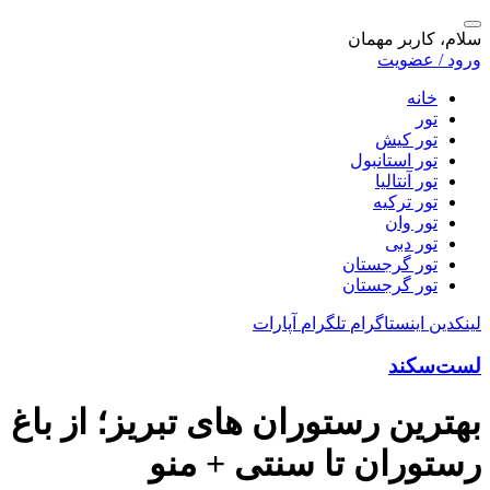
سلام، کاربر مهمان
ورود / عضویت
خانه
تور
تور کیش
تور استانبول
تور آنتالیا
تور ترکیه
تور وان
تور دبی
تور گرجستان
تور گرجستان
لینکدین
اینستاگرام
تلگرام
آپارات
لست‌سکند
بهترین رستوران های تبریز؛ از باغ
رستوران تا سنتی + منو