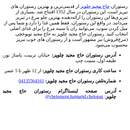
رستوران
حاج مجید چلوپز
از قدیمی‌ترین و بهترین رستوران های
تبریز است. این رستوران در سال 1352 افتتاح شد. بسیاری از
تبریزی‌ها این رستوران را ارائه‌‌دهنده بهترین چلو مرغ در تبریز
می‌دانند. در واقع این رستوران، فقط همین غذا را دارد و شما پس از
میل کردن سوپ، می‌توانید ران یا سینه مرغ را برای غذای اصلی
انتخاب کنید. رستوران حاج مجید چلوپز به حاج مجید تویوخچی
(مرغ‌فروش) نیز مشهور است و از رستوران های خوب تبریز
محسوب می‌شود.
آدرس رستوران حاج مجید چلوپز:
خیابان تربیت، پاساژ نور،
طبقه اول، سمت چپ
ساعت کاری رستوران حاج مجید چلوپز:
از 12 ظهر تا 5 عصر
شماره‌تلفن رستوران حاج مجید چلوپز:
04135564161
آدرس صفحه اینستاگرام رستوران حاج مجید
چلوپز
:
chelomorg.hajmajid.chelopaz@