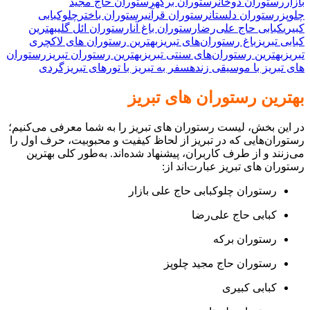
بازار
رستوران دوخان
رستوران برکه
رستوران حاج مجید
چلوپز
رستوران دلستان
رستوران قرآنی
رستوران باختر
چلوکبابی
کبیری
کبابی حاج علی‌رضا
رستوران باغ آنا
رستوران ائل گلی
بهترین
کبابی تبریز
باغ رستوران‌های تبریز
بهترین رستوران های لاکچری
تبریز
بهترین رستوران‌های سنتی تبریز
بهترین رستوران تبریز
رستوران
های تبریز با موسیقی زنده
سفر به تبریز با تورهای تبریزگردی
بهترین رستوران های تبریز
در این بخش، لیست رستوران های تبریز را به شما معرفی می‌کنیم؛
رستوران‌هایی که در تبریز از لحاظ کیفیت و محبوبیت، حرف اول را
می‌زنند و از طرف کاربران، پیشنهاد شده‌اند. به‌طور کلی بهترین
رستوران های تبریز عبارت‌اند از:
رستوران چلوکبابی حاج علی بازار
کبابی حاج علی‌رضا
رستوران برکه
رستوران حاج مجید چلوپز
کبابی کبیری