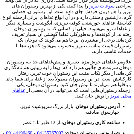
بزرگ سرپوشیده تبریز قرار گرفته است. بازاری که در آن می‌توانید
به‌راحتی
سوغات تبریز
را پیدا کنید، یکی از بهترین رستوران های
تبریز را هم درون خودش جای داده است. این رستوران، فضایی
گرم، دل‌نشین و سنتی دارد و در آن انواع غذاهای ایرانی ازجمله انواع
کباب‌ها، غذاهای خورشتی، کوفته تبریزی، آبگوشت و بسیاری دیگر
از غذاها سرو می‌شوند. خیلی از کسانی که به رستوران دوخان
رفته‌اند، از کوفته‌ها و به‌طورکلی غذاها گوشتی آن بسیار تعریف
کرده‌اند. برخی از مشتریان این‌جا هم می‌گویند که دوخان یک
رستوران قیمت مناسب تبریز محسوب می‌شود که هزینه‌ها با
خدمات تناسب دارند.
علاوه‌بر غذاهای خوش‌مزه، دسرها و پیش‌غذاهای جذاب، رستوران
دوخان شربت‌های جالبی هم دارد که آن‌ها را به زیبایی هم نام‌گذاری
کرده‌اند. از دیگر نکات مثبت این رستوران خوب تبریز، رفتار
کارکنانش است. در این رستوران معمولاً بعد از غذا، برای شما چای
و باقلوا هم می‌آورند تا نوش جان کنید. رستوران دوخان، یکی
ازجمله رستوران‌هایی است که می‌توانید در آن بعضی از
غذاهای
محلی تبریز
را نوش جان کنید.
آدرس رستوران دوخان
: بازار بزرگ سرپوشیده تبریز،
چهارسوق صادقیه
ساعت کاری رستوران دوخان:
از 12 ظهر تا 5 عصر
شماره‌تلفن رستوران دوخان
:
04135267093
و
09144196460
و