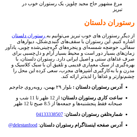
مرغ مشهور حاج مجید چلوپز، یک رستوران خوب در
تبریز
رستوران دلستان
از دیگر رستوران های خوب تبریز می‌توانیم به
رستوران دلستان
اشاره کنیم. این رستوران با سقف‌های گنبدی‌شکل، دیوارهای
سفالی، حوضچه شمسه‌ای و پنجره‌های گره‌چینی‌شده‌ چوبی، یادآور
زمان‌های بسیار دور است و محیط بسیار آرام و دل‌چسبی برای
صرف غذاهای سنتی و اصیل ایرانی دارد. رستوران دلستان، با
بهره‌گیری از سبک معماری قدیمی و تلفیق آن با سبک کلاسیک و
مدرن و با به‌کارگیری آشپزهای مجرب، سعی کرده این محل را
چشم‌نوازتر و غذاها را لذیذتر ارائه کند.
آدرس رستوران دلستان :
بلوار ۲۹ بهمن، روبه‌روی جام‌جم
ساعت کاری رستوران دلستان:
از 12 ظهر تا 11 شب و
صبحانه فقط پنجشنبه‌ها و جمعه‌ها از 8.5 صبح تا 12 ظهر
شماره‌تلفن رستوران دلستان
:
04133338507
آدرس صفحه اینستاگرام رستوران دلستان
:
delestanfood@