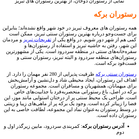
نمایی از رستوران دوخان، از بهترین رستوران های تبریز
رستوران برکه
همه رستوران های معروف تبریز در خود شهر واقع نشده‌اند؛ بنابراین
برای جست‌وجو درباره بهترین رستوران سنتی تبریز، ممکن است
کمی هم از شهر دور شویم. در واقع یکی از
تفریحات تبریز
و مردمان
این شهر، رفتن به حاشیه تبریز و استفاده از رستوران‌ها و
سفره‌خانه‌های سنتی در منطقه سردرود است. یکی از مشهورترین
رستوران‌های منطقه سردرود و البته تبریز، رستوران سنتی و
فست‌فود برکه است.
رستوران سنتی برکه
ظرفیت پذیرایی از 280 نفر مهمان را دارد. از
اهداف این رستوران، ایجاد محیطی شاد و دل‌نشین و آرامش‌بخش
برای میهمانان، همشهریان و مسافران است. مجموعه رستوران
برکه در اصل، باغ رستورانی منحصربه‌فرد با جذابیت‌های خاص
است. طراحی یک محیط سنتی پر از درختان استوایی مانند موز، این
فضا را زیباتر کرده است. وجود یک برکه پر از ماهی‌های زیبا و زینتی
در وسط رستوران به‌عنوان نماد این مجموعه، لطافت خاصی به این
رستوران داده است.
آدرس رستوران برکه
: کمربندی سردرود، مابین زیرگذر اول و
دوم