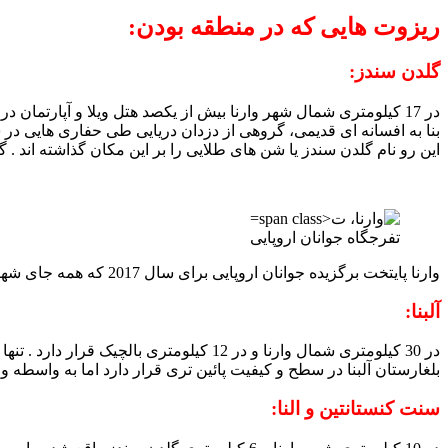
ریزوت هایی که در منطقه بودن:
گلدن سندز:
در 17 کیلومتری شمال شهر وارنا بیش از یکصد هتل ویلا و آپارتمان در مساحتی به طول 3.5 کیلومتر در میان بافت منحصر به فرد کوه ، جنگل و دریا سالانه میزبانی هزاران گردشگر را بر عهده دارند .
بنا به افسانه ای قدیمی، گروهی از دزدان دریایی طی حفاری هایی در شم
این رو نام گلدن سندز یا شن های طلایی را بر این مکان گذاشته اند . گلدن سندز تنها 25 کیلومتر با فرودگاه بین الم
تفرجگاه جوانان اروپایی
وارنا پایتخت برگزیده جوانان اروپایی برای سال 2017 که همه جای شهر این المان رو میدیدین.
آلبنا:
بلغارستان آلبنا در سطح و کیفیت پائین تری قرار دارد اما به واسطه
سنت کنستانتین و النا: