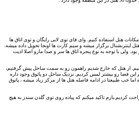
نات هتل استفاده کنیم. وای فای توی لابی رایگان و توی اتاق ها
ا توی هتل اینترنشنال برگزار میشه و سیم کارت ها اونجا تحویل داده میشه.
بود. ولی با توجه به نوع پنجره اتاق ها سر و صدا مارو اصلا اذیت
بشیم. از هتل که خارج شدیم راهمون رو به سمت ساحل پیش گرفتیم،
 این فضا رو بیشتر لمس کردیم. نزدیک ساحل دو پاتوق وجود داره
بان تا نقطه پایانی منطقه ادامه داره اما خب طبیعتا در ادامه فاصله هتل ها از مرکز زیاد میشه ، پاتوق
احت کردیم.بازم تاکید میکنم که پیاده روی توی گلدن سندز به هیچ