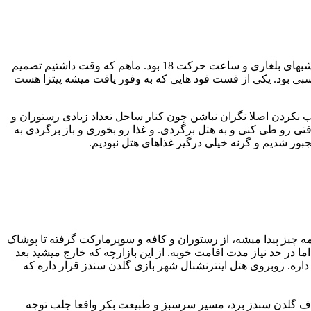
ما تورهای شبهای بلغاری، کشتی دزدان دریایی و جیپ سافاری رو انتخاب کردیم که هر کدوم شامل یک وعده غذا هم بودند. برنامه شب اول شبهای بلغاری و ساعت حرکت 18 بود. ماهم که وقت داشتیم تصمیم
ناسبی بود. یکی از فست فود هایی که به وفور یافت میشه پیتزا هست
غذا و گوشت حلال براشون مهمه باید عرض کنم که توی گلدن سندز دنبالش نگردن چون نیست. کسایی هم که هتل All انتخاب نکردن اصلا نگران نباشن چون کنار ساحل تعداد زیادی رستوران و
اب کرد بخاطر اینکه از کنار ساحل نخوای یه مسافتی رو طی کنی و به هتل برگردی. و غذا رو بخوری و باز برگردی به
مه چیز پیدا میشه، از رستوران و کافه و سوپرمارکت گرفته تا پوشاک
ا در حد نیاز مدت اقامت خوبه. از این بازارچه که خارج میشید بعد
 شکل و قیافه بهتری هم داره. روبروی هتل اینترنشنال شهر بازی گلدن سندز قرار داره که
راف گلدن سندز برد، مسیر سرسبز و طبیعت بکر واقعا جلب توجه