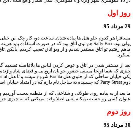
در 10 کیلومتری شهر وارنا و 6 کیلومتری گلدن سندز واقع شده . این منطقه قدیمی ترین مجتمع تفریحی ساحلی بلغارستان به شمار می رود . حدودا 50 هتل در این منطقه وجود دارد .
روز اول
29 مرداد 95
مسافرا هر کدوم جلو هتل ها پیاده شدن. ساعت دو، کار چک این خیلی را
پولی بود. Safty Box هم توی اتاق بود که در صورت استف
ماهم رفتیم تو اتاق مستقر شدیم و از ویو اتاق تعجب کردیم. بالکن اتاق 
نمیکرد.
بعد از مستقر شدن در اتاق و عوض کردن لباس ها بلافاصله تصمیم گر
چیزی که شما اونجا میبینی حضور جوانان اروپایی و فضای شاد و زنده 
دوم Party Street که چسبیده به ساحل نام داره که در امتداد خیابان اصلی قرار گرفته و شب ها هیجان و هیاهوی بیشتری درش جریان داره.
ما بعد از یه پیاده روی طولانی و شناختی که از منطقه بدست آوردیم و
عنوان کسی رو خسته نمیکنه یعنی اصلا وقت نمیکنی که به چیزی جز لذ
روز دوم
30 مرداد 95