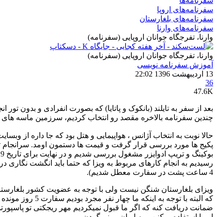
سفرنامه‌ها
سفرنامه‌های اروپا
سفرنامه‌های بلغارستان
سفرنامه‌های وارنا
وارنا، تفرجگاه جوانان اروپایی (سفرنامه)
وارنا، تفرجگاه جوانان اروپایی (سفرنامه)
آموزش سفرنامه‌ نویسی
13 اردیبهشت 1396 22:02
36
47.6K
چندین سفرنامه بالاخره مقصد رو انتخاب کردیم، سرزمین ماسه های طلایی ، اروپای کو
حالا نوبت به انتخاب آژانس ، هواپیمایی و هتل بود که جا داره از وبسایت وزین Lastsecond کمال تشکر رو داشته باشی
پکیج ها مورد بررسی قرار گرفت و قیمت ها دستمون اومد. سرانجام ت
4 ساعت پشت در سفارت معطل شدیم).
ویزای بلغارستان شنگن نیست ولی با توجه به عضویت کشور بلغارستان
که البته با توج
ضمانت دریافت کنه که اگر ما قبول نمیکردیم مهر ریجکتی تو پاسپورت
اروپا استفاده میکنن و به ایران بر نمیگردن.