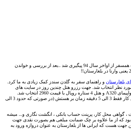
بعد از سفر به تایلند (بانکوک و پاتایا) که بصورت انفرادی و بدون تور انجام شد به دنبال سفر به یک سرزمین متفاوت بودم. کار تحقیق و انتحاب همسفر از اواخر سال 94 پیگیری شد ..بعد از بررسی و خواندن
ی بلغارستان
و راهنمای سفر به گلدن سندز کمک زیادی به ما کرد.
مورد نظر انتخاب شد. جهت رزرو هتل چندین روز در سایت های
بوکینگ و تریپ ادوایزر مشغول بررسی شدیم و در نهایت برای تاریخ 29 مرداد الی 4 شهریور تور یک هفته ای گلدن سندز با پرواز قشم ایر و هواپیمای A320 و هتل 4 ستاره رویال با قیمت 2960 انتخاب شد.
رسیدیم به انجام کارهای مربوط به ویزا که حتما باید انگشت نگاری در سفارت بلغارستان واقع در خیابان ولیعصر تهران صورت میگرفت. این کار فقط 3 الی 5 دقیقه زمان بر هستش (در صورتی که حدود 3 الی
 ، گواهی محل کار، پرینت حساب بانکی ، انگشت نگاری و... میشه
تر کرد و از آژانس خواسته بود که از ما علاوه بر چک ضمانت مبلغی هم بصورت نقدی جهت
جهت هست که ایرانی ها از بلغارستان به عنوان دروازه ورود به