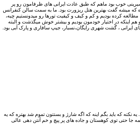
وه و شیرینی خوب بود ماهم که طبق عادت ایرانی های ظرفامون رو پر
 که میشه گفت بهترین هتل ریزورت بود. ما به سمت سالن کنفرانس
 مطالعه کرده بودیم و کم و کیف و کیفیت تورها رو میدونستیم چیه،
 و هم اینکه در اختیار خودمون بودیم و بیشتر خوش میگذشت و البته
ی ایرانی ، گشت شهری رایگان،نسبار، جیپ سافاری و پارک آبی بود.
یمکارت برای صحبت توی خود بلغارستان خوب بود و همچنین دارای بسته 5 گیگ اینترنت است. یه نکته که باید بگم اینه که اگه شارژ و بستتون تموم شد بهتره که یه
میاد تا اینکه پول بدید شارژ بخرین و بستتون رو تمدید کنین. سرعت سیمکارت 3G هست و اینکه همه جا حتی توی کوهستان و جاده های پر پیچ و خم آنتن دهی عالی