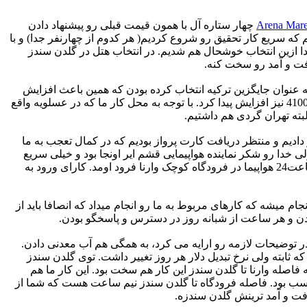
چهار ستاره آل با همون قیمت قبلی رو پیشنهاد دادن
یدادیم که سریع کار تحقیق رو شروع کردیم( هر کدوم از چهارنفر جدا) و با
یال کمتر بود و بعدا ازین انتخاب خوشحال هم شدیم. در انتخاب هتل در گلدن سندز
رفت و آمد رو سخت کنه.
به عنوان جایگزین ترکیه انتخاب کرده بودن که همین باعث افزایش
قیمت تورهای گلدن سندز شد که خوشبختانه این مورد دیگه شامل ما نشد ولی اگه بخوام مثال بزنم میتونم بگم که قیمت پکیج برگزیده ما تا 4100 نیز افزایش پیدا کرد. با توجه به محل کار ما که در عسلویه واقع
دادیم و منتظر دریافت کارت پرواز بودیم که در کمال تعجب به ما
 خدا رو شکر نماینده هواپیمایی قشم ایر اونجا بود و خیلی سریع
مشکل مارو برطرف کرد. پرواز ما بالاخره ساعت 20:40 انجام شد. مدت سفر 3:30 بود ، پذیرایی و رفتار کادر پرواز و خود پرواز خوب بود. ساعت24 هواپیما در فرودگاه کوچک وارنا فرود اومد. کارای ورود به
میشه که کارهای مربوط به ما رو انجام میداد که انصافا باید از
دن و هر ساعت از شبانه روز در دسترس و پاسخگو بودن.
 توضیحات لازمه رو ارایه می کرد، به همگی هم آب معدنی دادن.
ان لوا هست(حدود 2000 تومان) که برای تبدیل ارز بهتر هست که یورو همراه داشته باشین چون نرخ تبدیلش نزدیک 15 ساله که ثابته ولی نرخ تبدیل دلار هر روز تغییر داشت. توی گلدن سندز
اصله وارنا تا گلدن سندز این کار هم سخت بود. این کار ما هم
سب بود. فاصله فرودگاه تا گلدن سندز نیم ساعت هست که شما از
رفت و آمد ترینش گلدن سندزه.