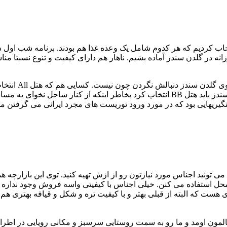
انه در گلدن سندز آماده بشیم. ناهار هم دارای کیفیت و تنوع نسبتا م
برای کسایی که 
فست فود با کیفیت و قیمت و تنوع زیاد وجود داره. عموما توی گلدن سندز باید هتل BB انتخ
 تونید اجناس مورد نیازتون رو از ازش تهیه کنید. توی این بازارچه ه
محل استفاده می کنن. خیلی اجناس با کیفیتی واسه فروش وجود نداره ام
 فاصل هتل Admiral تا هتل Melia بازارچه دیگه ای هست که البته از قبلی بهتر و با کیفیت تره و
بالمون اومد و ما رو به سمت روستایی سرسبز و مکانی رویایی در اط