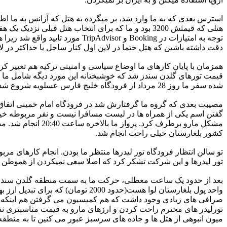
استرس بعدی که به ما وارد شد، بر میگرده به هتل که آژانس به ما اطلا
هتلی که قیمتش 3200 بود و ما که برای انتخاب هتل ق
توجه به امتیازات در Booking و 
دقت داشته باشین که هتل حتما در لاین اول کنار ساحل یا حداکثر در 
همزمان با پایان کارهای ما اوضاع سیاسی و امنیتی ترکیه هم تغییر ک
شده سفر ما روز 28 مرداد از فرودگاه خلیج فارس عسلویه شروع شد و ما یک شب قبل از پرواز در منزل یکی از دوستان در تهران بودیم و البته تهران گردی هم داشتیم.
مصیبت بعدی که گروه ما گرفتارش شد در فرودگاه امام خمینی اتفاق اف
گفتن اسم یکی از همراه ها در لیست مسافرا نیست و نفر مربوطه خیلی 
کشور بلغارستان خیلی راحت انجام شد.
تو سالن انتظار فرودگاه تور لیدرها منتظر ما بودن. انجام کارهای مرب
تور لیدرها و این شرکت تشکر کرد که اصلا سعی نمیکردن از هموطن ه
بعد از حدود یک ساعت معطلی، حرکت ما به سمت منطقه گلدن سندز شرو
صرافی های زیادی وجود داشت که هم کمیسیون می گرفتن هم اینکه به صر
تورلیدر های محترم راحت کردن و ارزهای مارو به قیمت مناسبتری ن
میون انبوهی از هتل ها و جاده های سرسبز عبور می کنین تا به منطقه