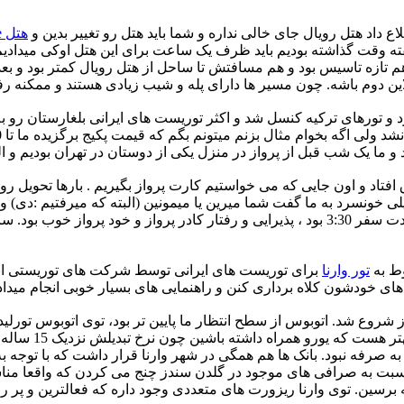
ع داد هتل رویال جای خالی نداره و شما باید هتل رو تغییر بدین و
هتل Arena Mare
بلی نزدیک یک هفته وقت گذاشته بودیم باید ظرف یک ساعت برای این هتل اوکی م
TripAdvisor مورد تایید واقع شد زیرا هم تازه تاسیس بود و هم مسافتش تا ساحل از هتل رو
لاین دوم باشه. چون مسیر ها دارای پله و شیب زیادی هستند و ممکنه 
رد و تورهای ترکیه کنسل شد و اکثر توریست های ایرانی بلغارستان رو 
تاد و اون جایی که می خواستیم کارت پرواز بگیریم . بارها تحویل رو 
خونسرد به ما گفت شما میرین یا میمونین (البته که میرفتیم :دی) ولی
وط به
تور وارنا
برای توریست های ایرانی توسط شرکت های توریستی انجام 
ای خودشون کلاه برداری کنن و راهنمایی های بسیار خوبی انجام میدا
ع شد. اتوبوس از سطح انتظار ما پایین تر بود، توی اتوبوس تورلیدر
واحد پول بلغارست
فه نبود. بانک ها هم همگی در شهر وارنا قرار داشت که با توجه به ف
سبت به صرافی های موجود در گلدن سندز چنج می کردن که واقعا منا
 برسین. توی وارنا ریزورت های متعددی وجود داره که فعالترین و پر 