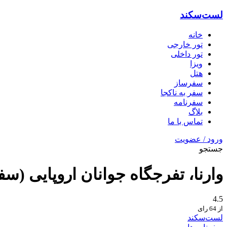
لست‌سکند
خانه
تور خارجی
تور داخلی
ویزا
هتل‌
سفرساز
سفر به ناکجا
سفرنامه
بلاگ
تماس با ما
ورود / عضویت
جستجو
وارنا، تفرجگاه جوانان اروپایی (سف
4.5
از 64 رای
لست‌سکند