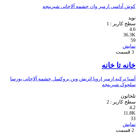
کوش آداسی
ازمیر
وان
چشمه
آلاچاتی
شیرینجه
نوید
سطح کاربر :
1
4.6
36.3K
59
نمایش
3 قسمت
خانه تا خانه
آسیا
ترکیه
ازمیر
اروپا
اتریش
وین
بروکسل
چشمه
آلاچاتی
بورسا
سلچوک
شیرینجه
تلخاتون
سطح کاربر :
2
4.2
11.8K
33
نمایش
2 قسمت