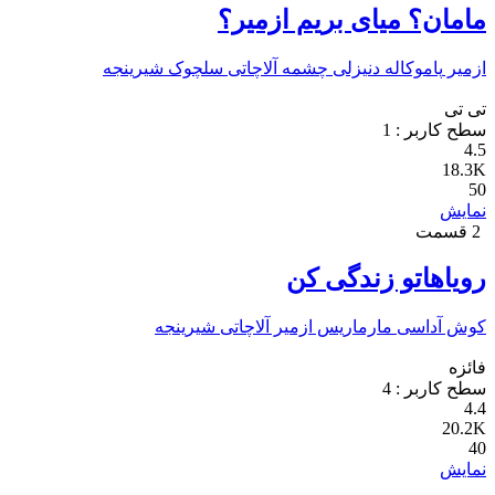
مامان؟ میای بریم ازمیر؟
ازمیر
پاموکاله
دنیزلی
چشمه
آلاچاتی
سلچوک
شیرینجه
تی تی
سطح کاربر :
1
4.5
18.3K
50
نمایش
2 قسمت
رویاهاتو زندگی کن
کوش آداسی
مارماریس
ازمیر
آلاچاتی
شیرینجه
فائزه
سطح کاربر :
4
4.4
20.2K
40
نمایش