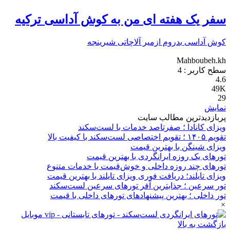
سفر یک هفته ای من به کوش آداسی ترکیه
کوش آداسی
بدروم
ازمیر
آلاچاتی
شیرینجه
Mahboubeh.kh
سطح کاربر :
4
4.6
49K
29
نمایش
پربازدیدترین مطالب سایت
ویزای کانادا ؛ صفرتاصد خدمات با لست‌سکند
تقویم ۱۴۰۵ ؛ تقویم اختصاصی لست‌سکند با کیفیت بالا
ویزای شینگن با بهترین قیمت
تورهای یک روزه ایرانگردی با بهترین قیمت
تورهای چند روزه داخلی و خوش‌قیمت با خدمات متنوع
ویزای تایلند؛ دریافت فوری ویزای تایلند با بهترین قیمت
تور سرعین ؛ جذابترین آفر تورهای سرعین لست‌سکند
تور داخلی ؛ بهترین پیشنهادهای تورهای داخلی با قیمت
×
بازگشت به بالا