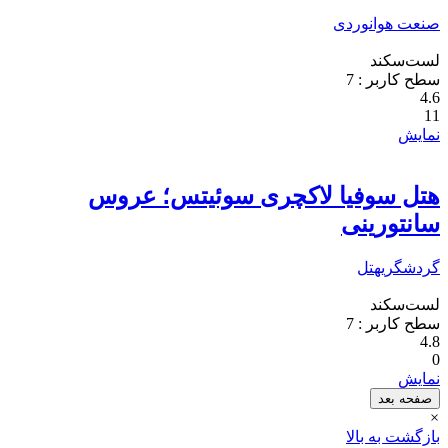
صنعت هوانوردی
لست‌سکند
سطح کاربر :
7
4.6
11
نمایش
هتل سوفیا لاکچری سوئیتس؛ عروس
سانتورینی
گردشگری
هتل
لست‌سکند
سطح کاربر :
7
4.8
0
نمایش
صفحه بعد
×
بازگشت به بالا