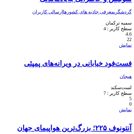
گردشگری
معرفی جاذبه های کشورها
ارسالی کاربران
سمیه ترکمان
سطح کاربر :
4
4.6
22
نمایش
فست‌فود خیابانی در ویرانه‌های پمپئی
هیجان
لست‌سکند
سطح کاربر :
7
5
0
نمایش
آنتونوف ۲۲۵؛ بزرگ‌ترین هواپیمای جهان