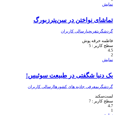
نمایش
تماشای نواختن در سن‌پترزبورگ
گردشگری
تفریحی
ارسالی کاربران
فاطمه خرقه پوش
سطح کاربر :
5
4.5
2
نمایش
یک دنیا شگفتی در طبیعت سوئیس!
گردشگری
معرفی جاذبه های کشورها
ارسالی کاربران
لست‌سکند
سطح کاربر :
7
4.7
1