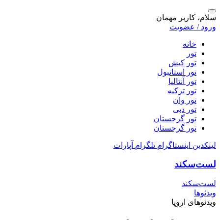
سلام، کاربر مهمان
ورود / عضویت
خانه
تور
تور کیش
تور استانبول
تور آنتالیا
تور ترکیه
تور وان
تور دبی
تور گرجستان
تور گرجستان
لینکدین
اینستاگرام
تلگرام
آپارات
لست‌سکند
لست‌سکند
ویدئوها
ویدئوهای اروپا