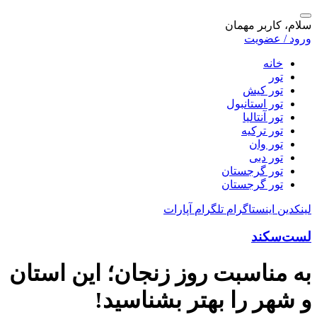
سلام، کاربر مهمان
ورود / عضویت
خانه
تور
تور کیش
تور استانبول
تور آنتالیا
تور ترکیه
تور وان
تور دبی
تور گرجستان
تور گرجستان
لینکدین
اینستاگرام
تلگرام
آپارات
لست‌سکند
به مناسبت روز زنجان؛ این استان
و شهر را بهتر بشناسید!