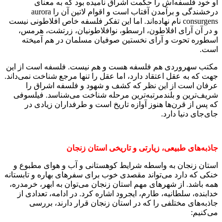
او خود فلسفه‌اش را حکمت اشراق نامیده بود که به معنای
درخشندگی و برآمدن آفتاب است و اقوام لاتین آن را aurora
consurgens نام نهاده‌اند. اما این تفکر فلسفه خاص افلاطونی نیست
و در آن آرای افلاطون، ارسطو، نوافلاطونیان، زرتشت، هرمس،
اسطوره تحوت و آرای نخستین صوفیان مسلمان در هم آمیخته‌
است.
مکتب سهروردی هم فلسفه هست و هم نیست. فلسفه است از این
جهت که به عقل اعتقاد دارد، اما عقل را تنها مرجع شناخت نمی‌داند.
عرفان است از این نظر که کشف و شهود و فلسفه اشراق را
شریف‌ترین و بلندمرتبه‌ترین مرحله شناخت می‌شناسد. فیلسوفی
که پس از قرن‌ها هنوز آوازه تاریخ است و طرفداران زیادی در
جای‌جای دنیا دارد.
جاذبه‌های طبیعی، زیارتی و تاریخی استان زنجان
استان زنجان به واسطه شرایط کوهستانی و آب و هوای مطبوع و
خنکی که دارد می‌تواند مقصدی خوب برای سفرهای بهاره و تابستانه
همه باشد. از شهرهای مهم استان زنجان می‌توان به ابهر، خرمدره،
خدابنده، سلطانیه، طارم، ایجرود اشاره کرد. در ادامه، تعدادی از
جاذبه‌های مختلفی را که در استان زنجان قرار دارند، بررسی
می‌کنیم: