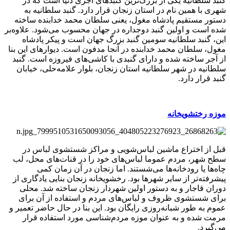
گنبد سلطانیه یکی از بزرگ‌ترین گنبدهای آجری دنیا است که در
شهری با همین نام در استان زنجان قرار دارد. گنبد سلطانیه به
دستور مستقیم پادشاه مغول، یعنی سلطان محمد خدابنده ساخته
شده است و اولین گنبد دوجداره در جهان محسوب می‌شود. علاوه‌بر
این، گنبد سلطانیه سومین گنبد بزرگ جهان است و پیکر پادشاه
مغول، سلطان محمد خدابنده در آنجا مدفون است. دیوارهای این بنا
از آجر ساخته شده و دارای گنبدی با کاشی‌های فیروزه است. گنبد
سلطانیه در شهر سلطانیه استان زنجان، بلوار علامه‌حلی، خیابان
گنبد قرار دارد.
موزه رختشویخانه
قبل از اختراع ماشین لباس‌شویی و مراکز شستشوی لباس در
سطح شهر، مردم عموما لباس‌های خود را در قنات‌های محل، لب‌
چاه‌ها یا رودخانه‌ها می‌شستند. اما زنجان در آن زمان کمی
پیشرفته‌تر از سایر شهرها بود. رخشویخانه زنجان بنایی یادگاری از
دوران قاجار و به دستور اولین شهردار زنجان ساخته شد. محلی
برای شستشوی ظروف و لباس‌های مردم و استفاده از آن برای
عموم به طور شبانه‌روزی رایگان بود. این بنا در حال حاضر تعمیر و
مرمت شده و به عنوان موزه مردم‌شناسی مورد استفاده قرار
می‌گیرد.