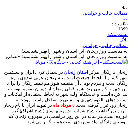
4.7
مطالب جالب و خواندنی
18
08
مرداد
1399
لست‌سکند
بلاگ
مطالب جالب و خواندنی
به مناسبت روز زنجان؛ این استان و شهر را بهتر بشناسید!
به مناسبت روز زنجان؛ این استان و شهر را بهتر بشناسید! +تصاویر
زنجان یا زنگان مرکز
استان زنجان
در شمال غربی ایران و بیستمین
شهر کشور از لحاظ جمعیت است. نام زنجان عربی ‌شده‌ی واژه
زنگان است و مردم بومی آن منطقه هنوز هم تلفظ زنگان را برای
این شهر به‌کار می‌برند. شهر فعلی زنجان از دوران صفویه توسعه
پیدا کرده است و خاستگاه اولیه شهر به لحاظ استفاده از امکانات و
استعدادهای بالقوه شهری و زیستی در ساحل راست رودخانه
زنجان‌رود قرار گرفته است.
8 مرداد ماه
در تقویم ایران با نام زنجان
و روز بزرگداشت شیخ شهاب الدین سهرودی (شیخ اشراق) گره
خورده است. هر ساله در این روز مراسمی در سهرورد زنجان که
روستای زادگاه تولد سهرودی است هم برگزار می‌شود.