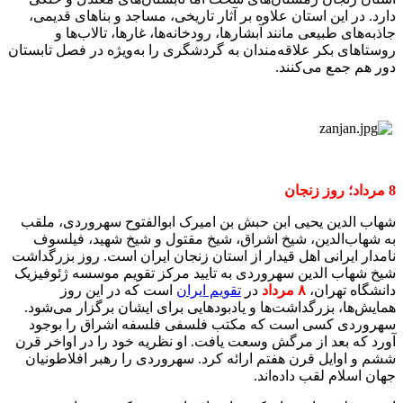
دارد. در این استان علاوه بر آثار تاریخی، مساجد و بناهای قدیمی،
جاذبه‌های طبیعی مانند آبشارها، رودخانه‌ها، غارها، تالاب‌ها و
روستاهای بکر علاقه‌مندان به گردشگری را به‌ویژه در فصل تابستان
دور هم جمع می‌کنند.
8 مرداد؛ روز زنجان
شهاب الدین یحیی ابن حبش بن امیرک ابوالفتوح سهروردی، ملقب
به شهاب‌الدین، شیخ اشراق، شیخ مقتول و شیخ شهید، فیلسوف
نامدار ایرانی اهل قیدار از استان زنجان ایران است. روز بزرگداشت
شیخ شهاب الدین سهروردی به تایید مرکز تقویم موسسه ژئوفیزیک
دانشگاه تهران،
۸ مرداد
در
تقویم ایران
است که در این روز
همایش‌ها، بزرگداشت‌ها و یادبودهایی برای ایشان برگزار می‌شود.
سهروردی کسی است که مکتب فلسفی فلسفه اشراق را بوجود
آورد که بعد از مرگش وسعت یافت. او نظریه خود را در اواخر قرن
ششم و اوایل قرن هفتم ارائه کرد. سهروردی را رهبر افلاطونیان
جهان اسلام لقب داده‌اند.