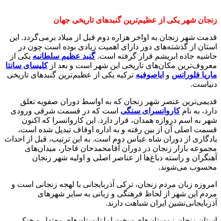
زنجان شهر یکی از عظیم‌ترین گنبدهای تاریخی جهان
قدمت شهر زنجان به اواخر هزاره دوم قبل از میلاد برمی‌گردد. این
استان از گذشته‌‌های دور دارای اهمیت زیادی بوده است چون در
حاشیه جاده ابریشم قرار گرفته است.
گنبد عظیم سلطانیه
یکی از
معروف‌ترین مکان‌های تاریخی این شهر است و بعد از
کلیسای سانتا
ماریا فلورانس
و
ایاصوفیه
ترکیه یکی از عظیم‌ترین گنبدهای تاریخی
دنیاست.
قدیمی‌ترین عنصر شهر زنجان که به اواسط دوران صفویه تعلق
دارد، به نام
کاروانسرای سنگی
است که در قسمت شرقی ورودی
شهر به اسم دروازه همدان، قرار دارد. این کاروانسرا که اکنون
قسمت اصلی آن از بین ‌رفته و به اداره اوقاف تبدیل شده است،
یادگاری از دوران شاه عباس دوم است. به این ترتیب، قبل از احداث
مجموعه بازار زنجان در دوران آقامحمدخان قاجار، میدان‌های
آهنگران و راسته دباغ‌ها از عناصر اصلی و اولیه شهر زنجان
محسوب می‌شوند.
امروزه زبان مردم زنجان، ترکی آذربایجانی با لهجه زنجانی است و
مردم این شهر از لحاظ فرهنگی و زبانی به سایر شهرهای
آذربایجانی‌نشین ایران شباهت دارند.
استان زنجان زمستان‌های سخت اما تابستان‌های معتدل و خنکی