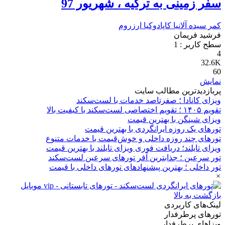
سفر زمینی به ترکیه ، شهریور 97
کمر
سیده
آلانیا
کاپادوکیا
ارزروم
فرشید فریمان
سطح کاربر :
1
4
32.6K
60
نمایش
پربازدیدترین مطالب سایت
ویزای کانادا ؛ صفرتاصد خدمات با لست‌سکند
تقویم ۱۴۰۵ ؛ تقویم اختصاصی لست‌سکند با کیفیت بالا
ویزای شینگن با بهترین قیمت
تورهای یک روزه ایرانگردی با بهترین قیمت
تورهای چند روزه داخلی و خوش‌قیمت با خدمات متنوع
ویزای تایلند؛ دریافت فوری ویزای تایلند با بهترین قیمت
تور سرعین ؛ جذابترین آفر تورهای سرعین لست‌سکند
تور داخلی ؛ بهترین پیشنهادهای تورهای داخلی با قیمت
×
بازگشت به بالا
لینک‌های کاربردی
تورهای پرطرفدار
ویزاهای پرطرفدار