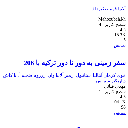
آلانیا
قونیه
تکیرداغ
Mahboubeh.kh
سطح کاربر :
4
4.5
15.3K
5
نمایش
سفر زمینی به دور تا دور ترکیه با 206
خوی
کرمان
آنتالیا
استانبول
ازمیر
آلانیا
وان
ارزروم
فتحیه
آدانا
کاش
دیاربکیر
سیواس
مهدی فنائی
سطح کاربر :
1
4.5
104.1K
98
نمایش