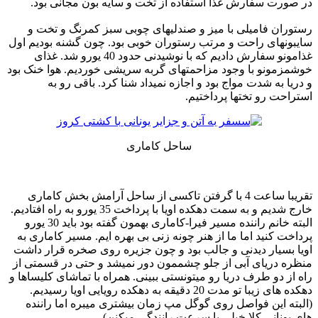
در صورت سفارش غذا استفاده از تخت و سایه بون مجانی بود.
رستوران فامیلی با میز و صندلیهای چوبی سبز کمرنگ و تخت و
سایبونهای راحت و مرتب رستوران خوبی بود. چون گشنه بودیم اول
غذامونو سفارش دادیم که با نوشیدنی حدود 40 یورو شد. غذای
خوشمزمونو با وجود مزاحمتهای گربه سریشی خوردیم. هوا خنک بود
و دریا به شدت مواج بود و اجازه نمیداد شنا کرد. باقی رو به
استراحت رو تختها پرداختیم.
ساحل کاماری
تقریبا ساعت 4 با گرفتن تاکسی از ساحل آرامش بخش کاماری
خارج شدیم و به سمت دهکده اویا با پرداخت 35 یورو به راه افتادیم.
البته خانم راننده مسیر فیرا-کاماری بهمون گفته بود باید 30 یورو
پرداخت کنید اما ما از هنر چونه زنی بی بهره ایم. مسیر کاماری به
اویا بسیار دیدنی و جالب بود و چون جزیره روی صخره قرار داشت
منظره دریای آبی از جلو چشممون دور نمیشد و حتی در قسمتی از
راه از دو طرف دریا رو میتونستی ببینی. همراه با تماشای کلیساها و
دهکده های زیبا تو مدت 20 دقیقه به دهکده رویایی اویا رسیدیم.
(البته این فواصل روی گوگل مپ زمان بیشتری میبره اما راننده
های یونانی کلا خیلی با سرعت رانندگی میکنن)