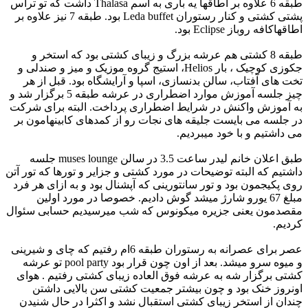
طبقه 6 علاوه بر اطاقها یه باری به اسم Thalasa داشت که تو تراس
پشتی کشتی و کنار رستوران Leda buffet بود. طبقه 7 نیز علاوه بر
اطاقهاکافه روباز Eclipse بود.
طبقه 8 کشتی هم عرشه بزرگ و زیبای کشتی بود که استخر و
جکوزی کوچیک ، بار Helios، استیج گروه موزیک و میز و صندلی و
تخت های آفتاب، سالن بدنسازی، اسپا و آرایشگاه بود. قبل از هر
چیز جلسه آموزش موارد اضطراری در عرشه طبقه 5 برگزار شد و
به آموزش واکنش در شرایط اضطراری پرداخت. البته برای شرکت
در جلسه می بایست جلیقه های نجات رو از کمدهای کابینهامون بر
می داشتیم و با خود میبردیم.
طبق اعلان خانم لیدر ساعت 3.5 در سالن muses lounge جلسه
داشتیم که البته توضیحات در مورد کشتی و جزایر و تورها که تور آتن
روی پکیجمون بود و تور سانتورینی که آپشنال بود و به ازای هر فرد
مبلغ 67 یورو شارژ میشد گوش دادیم. خصوصا در مورد اولین
مقصدمون یعنی جزیره میکونوس که شب میرسیدیم حسابی سئوال
کردیم.
عصر برای عصرانه به رستوران طبقه 6ام رفتیم که چای و شیرینی
و میوه سرو میشد. بعد از اون چون قرار بود pool party تو عرشه
کشتی برگزار شه به عرشه فوق العاده زیبای کشتی رفتیم . هوای
اونروز خنک بود و چون بیشتر جمعیت کشتی سن بالایی داشتن
چندان از استخر زیبای کشتی استقبال نشد و اکثرا در حال شنیدن