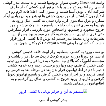
واسه Check out رفتیم. سوار اتوبوسها شدیم و به سمت بندر کوشی
آداسی راه افتادیم. تو مسیر با خانم تور لیدر کشتی که از طرف
شرکت آپادانا بودن آشنا شدیم و ایشون کمی اطلاعات لازم رو در
اختیارمون گذاشتن. از دور دیدن کشتی ها تو بندر هیجان زیادی ایجاد
میکرد و غرق شادیمون کرد. وارد شدن به کشتی مثل ورود به
هواپیما یه سری تشریفات داشت، پاسپورت ها چک میشد و مهر
خروج میخورد و چمدونها و اشخاص مورد بازرسی قرار میگرفتن
حتی فری شاپهایی به سبک فرودگاه هم موجود بود. پس از این
تشریفات وارد محیط بندر شدیم که توش 3 تا کشتی کروز قرار
داشت که کشتی ما یعنی Celestyal Nefali کوچکترینشون بود.
تو صف ورود به کشتی ایستادیم و از اونجا قلعه قدیمی کوشی
آداسی که دورتا دور یه جزیره کوچک نزدیک ساحل قرار داشت و
مجسمه آتاتورک که بالای تپه مشرف به دریا قرار داشت رو دیدیم
کمی عکس گرفتیم، چمدونها رو برچسب زدیم و به خدمه کشتی
دادیم تا دم در اطاقهامون قرار بدن بعد در مرحله بعد یه فرمی رو
امضا کردیم و در آخر ازمون عکس گرفتن و پاسپورتهامونو تحویل
گرفتن و کارتهای ورود خروج به کشتی و اطاق رو گرفتیم و به
اطاقهامون راهنمایی شدیم.
بندر کوشی آداسی