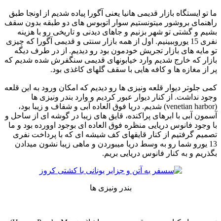
ما تو ایستگاه بازار قدیمی هانیا یعنی آگورا پیاده شدیم از اونجا طبق
راهنمای بروشور میتونستیم سوار اتوبوس های دو طبقه بدون سقف
بشیم و گشتی تو شهر بزنیم و جاهای دیدنی و تاریخی رو با هزینه
نفری 15 یوروببینیم. اول از همه بازار سنتی و قدیمی آگورا که چیزی
تو مایه های بازار تجریش خودمون بود رو دیدیم. از در طرف دیگه
بازار که خارج شدیم وارد خیابونهای قدیمی سنگفرش شده شدیم که
پر از مغازه ها و کافه هایی با سقف گلهای کاغذی بود.
کمی جلوتر دیوار قلعه ونیزی ها رو دیدیم که امکان ورود به این قلعه
وجود نداشت. از کنار دیوار عبور کردیم و وارد بندر ونیزی ها
(venetian harbor) شدیم. دریا فوق العاده آبی و شفاف و زیبا بود،
آسمون آبی با ابرهای پراکنده، قایق های زیبا در گوشه ای از ساحل و
با وجود فانوس دریایی منظره فوق العاده ای بوجود اوورده بود و ما
تصمیم گرفتیم از کنار قایقهای کف شیشه ای که با پرداخت نفری
13 یورو شما رو به وسط دریا میبوردن و ماهی زیبا نشون میدادن
بگذریم و به کنار فانوس دریایی بریم.
بندر ونیزی ها