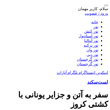
سلام، کاربر مهمان
ورود / عضویت
خانه
تور
تور کیش
تور استانبول
تور آنتالیا
تور ترکیه
تور وان
تور دبی
تور گرجستان
تور گرجستان
لینکدین
اینستاگرام
تلگرام
آپارات
لست‌سکند
سفر به آتن و جزایر یونانی با
کشتی کروز