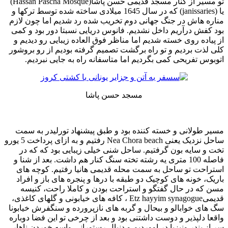
تو مسیر از کنار مسجد قدیمی حسن پاشا(Hassan Pascha Mosque)
یا (janissaries) که در سال 1645 میلادی ساخته شده توسط ترکها و
مناره هاش در جنگ جهانی دوم تخریب شده رد شدیم اما چون لازم
بود کفش درآریم داخل نشدیم. فانوس دریایی نسبتا دور بود و کمی
از پیاده روی خسته شدیم اما مناظر فوق العاده زیبایی رو دیدیم و
کلی لذت بردیم و تو راه برگشت تصمیم گرفته بودیم از رو بروشور
اتوبوس تفریحی کمی بگردیم اما متاسفانه راه به جایی نبردیم.
مسجد حسن پاشا
مسیر طولانی و خسته کننده بود و طبق پیشنهاد تورلیدر به سمت
ساحل نزدیک یعنی Nea Chora beach رفتیم و به ازای پرداخت 5 یورو
تخت و سایه بون گرفتیم. ساحل شنی خیلی زیبایی بود که که در
فاصله 100 متری یه رشته تخته سنگ کنار هم داشت. بعد از شنا و
استراحت تو ساحل به سمت محله قدیمی هانیا رفتیم. کوچه های
باریک، خونه های کوچیک دو طبقه با درها و پنجره های باز و افراد
مسن که در حال گفتگو و استراحت بودن و کاملا راحت، کنیسه
قدیمیEtz hayyim synagogue ، کافه های خیابونی و گلهای کاغذی،
سگ های خوابالو و بیحال و گربه های نازپرورده و سنگفرش خیابونا
واقعا دلپذیر و دوست داشتنی بود و بعد از چرخی تو این فضا دوباره
سر از بندر ونیزیا در اووردیم و دنبال رستورانی واسه خوردن ناهار