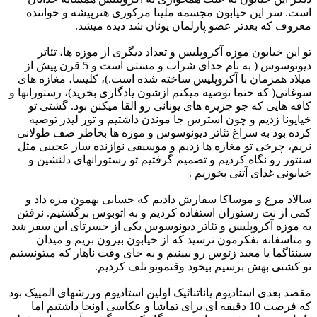
است. سر این خیابون مجسمه ملینا مرکوری هنرپیشه و خواننده
معروف که بعدتر عضو پارلمان یونان شد دیده میشد.
تو این خیابون موزه آکروپلیس و تعداد دیگری از موزه ها، تئاتر
دیونوسوس ( به نام خدای شراب و مستی است و 5 قرن پیش از
میلاد همزمان با آکروپلیس ساخته شده است.)، کلیسا، مغازه های
سوغاتی( که حتما توصیه میکنم ازشون یادگاری بخرید)، رستورانها و
کافه هایی که جو جزیره های یونانی رو القا میکنن بود. گشتی تو
خیایونا زدیم و چون استرس جا موندن داشتیم و تور لیدر توصیه
کرده بود به سراغ تئاتر دیونوسوس و موزه ها بخاطر صف طولانی
نریم، چرخی تو مغازه ها زدیم و موسیقی نوازنده ساز عجیبی مثل
سنتور رو نگاه کردیم و تصمیم گرفتیم تو رستورانهای دلنشین و
خیابونی غذای آتنی بخوریم .
سالاد مرغ و موساکا سفارش دادیم که حسابی بهمون مزه داد و
کمی از نت رستوران استفاده کردیم و به اتوبوس برگشتیم. نرفتن
به موزه آکروپلیس و تئاتر دیونوسوس یکی از حسرتای این سفر شد
و متاسفانه بفکرمون نرسید که از خیابون بیرون بریم و میدان
سینتاگما یا معبد زئوس رو ببینیم و به جای وقت ناهار که میتونستیم
تو کشتی بهش برسیم بیخود وقتمونو تلف کردیم.
مقصد بعدی استادیوم پاناتنائیک اولین استادیوم ورزشهای المپیک بود
که فرصت 10 دقیقه ای برای تماشا و عکاسی اونجا داشتیم اما