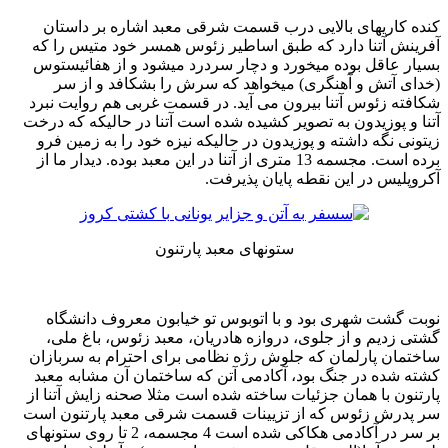
کنده کاریهای بالایی درب قسمت شرقی معبد اشاره بر داستان
آفرینش آتنا دارد که طبق اساطیر زئوس همسر خود متیس را که
بسیار عاقل بوده میخورد و دچار سردرد میشود و از هفائیستوس
(خدای آتش و آهنگری) میخواهد که سرش را بشکافد و از سر
شکافته زئوس آتنا بیرون می آید. در قسمت غربی هم روایت نبرد
آتنا و پوزیدون به تصویر کشیده شده است آتنا در حالیکه که درخت
زیتونی نگه داشته و پوزیدون در حالیکه نیزه خود را به زمین فرو
برده است. مجسمه 13 متری از آتنا در این معبد بوده. دیدار ما از
آکروپلیس در این نقطه پایان پذیرفت.
ستونهای معبد پارتنون
نوبت گشت شهری بود و با اتوبوس تو خیابون معروف دانشگاه
گشتی زدیم و از جلوی، دروازه هادریان، معبد زئوس، باغ ملی،
ساختمان پارلمان که جلوش رژه نظامی برای احترام به سربازان
کشته شده در جنگ بود، آکادمی آتن که ساختمان آن مشابه معبد
پارتنون با همان جزئیات ساخته شده است مثلا صحنه زایش آتنا از
سر پدرش زئوس که از تزیینات قسمت شرقی معبد پارتنون است
بر سر در آکادمی هکاکی شده است 4 مجسمه، 2 تا روی ستونهای