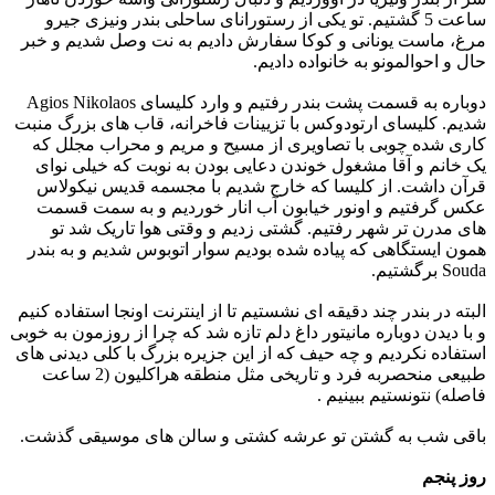
ساعت 5 گشتیم. تو یکی از رستورانای ساحلی بندر ونیزی جیرو
مرغ، ماست یونانی و کوکا سفارش دادیم به نت وصل شدیم و خبر
حال و احوالمونو به خانواده دادیم.
دوباره به قسمت پشت بندر رفتیم و وارد کلیسای Agios Nikolaos
شدیم. کلیسای ارتودوکس با تزیینات فاخرانه، قاب های بزرگ منبت
کاری شده چوبی با تصاویری از مسیح و مریم و محراب مجلل که
یک خانم و آقا مشغول خوندن دعایی بودن به نوبت که خیلی نوای
قرآن داشت. از کلیسا که خارج شدیم با مجسمه قدیس نیکولاس
عکس گرفتیم و اونور خیابون آب انار خوردیم و به سمت قسمت
های مدرن تر شهر رفتیم. گشتی زدیم و وقتی هوا تاریک شد تو
همون ایستگاهی که پیاده شده بودیم سوار اتوبوس شدیم و به بندر
Souda برگشتیم.
البته در بندر چند دقیقه ای نشستیم تا از اینترنت اونجا استفاده کنیم
و با دیدن دوباره مانیتور داغ دلم تازه شد که چرا از روزمون به خوبی
استفاده نکردیم و چه حیف که از این جزیره بزرگ با کلی دیدنی های
طبیعی منحصربه فرد و تاریخی مثل منطقه هراکلیون (2 ساعت
فاصله) نتونستیم ببینیم .
باقی شب به گشتن تو عرشه کشتی و سالن های موسیقی گذشت.
روز پنجم