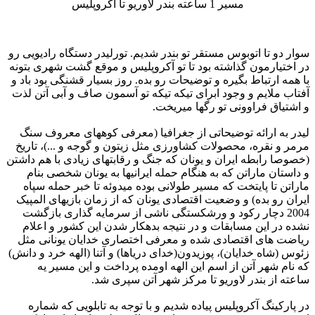
مسیر 1 ساعته بندر لاوریو تا آکروپلیس
سوار دو تا اتوبوس مستقر تو بندر شدیم. تورلیدر دستگاه رادیویی رو
در اختیارمون گذاشته بود تا تو آکروپلیس و موقع گشت شهری بتونه
با همه ارتباط بگیره و توضیحات رو بده. روز بسیار قشنگی بود باد و
آفتاب ملایم و وجود ابرای تیکه تیکه تو آسمون صاف و آبی آتن لذت
و اشتیاق فراوونی تو رگها میریخت.
لیدر به ارائه توضیحاتی از جغرافیا (معرفی کوههای معروف سنگ
مرمر و نقره، محصولات کشاورزی مثل زیتون و گوجه و ...)، تاریخ
(خصوصا رابطه ایران و یونان که جنگ و رقابتهای زیادی با هم داشتن
و داستان ماراتن که به هنگام حمله ایرانیها به یونان شخصی بنام
ماراتن تا پایتخت که مسیر طولانی بوده میدوئه تا خبر حمله سپاه
ایران رو بده) و وضعیت اقتصادی یونان که از زمان بازیهای المپیک
2004 دچار رکود و ورشکستگی ناشی از سرمایه گذاری بازگشت
نشده در این مسابقات و در نتیجه بدهکار شدن این کشور و اعلام
ریاضت های اقتصادی شده و معرفی اختصاری خدایان یونانی مثل
زئوس (شاه خدایان)، پوزیدون(خدای دریاها) و آتنا (الهه خرد و دانش)
که نام شهر آتن از اسم این الهه اومده پرداخت و این مسیر یه
ساعته از بندر لاوریو تا مرکز شهر آتن سپری شد.
در پارکینگ آکروپلیس پیاده شدیم و با توجه به تابلویی که شماره