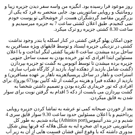
روز موعود فرا رسیده بود. انگیزه من واسه سفر دیدن جزیره زیبا و
رومانتیک و رویایی سانتورینی بود. جایی منحصر به فرد که یکی از
بزرگترین مقاصد گردشگران هست. از خوشحالی تو پوست خودم
نمی گنجیدم. طبق اعلان کشتی ساعت 7 به جزیره میرسیدیم و
ساعت 8.30 کشتی جزیره رو ترک میکرد.
چون امکان پهلو گرفتن کشتی در کنار اسکله یا بندر وجود نداشت
کشتی در نزدیکی جزیره ایستاد و توسط قایقهای ویژه مسافرین به
ساحل برده میشدن. ساعت 8 تقریبا کشتی لنگر انداخت و با اعلان
مسئولین ابتدا افرادی که تور خریده بودن به سمت ساحل جنوبی
جزیره برده میشدن تا توسط اتوبوس به گشت تو جزیره بپردازن
(گشت شامل بازدید از دهکده اویا، بازدید از کارگاه شراب سازی،
استراحت و ناهار در ساحل پریسیا(هزینه ناهار بر عهده مسافرین) و
بازدید از دهکده فیرا و هزینه برگشت از تله کابین بود(67 یورو)). برای
افرادی که تور خریداری نکرده بودن و تصمیم داشتن شخصا به
گشت بپردازن می بایست از دکه 5 اقدام به گرفتن نوبت برای سوار
شدن به قایق میکردن.
بعد از خوردن صبحانه کمی تو عرشه به تماشا کردن جزیره رویایی
پرداختیم و با اعلان مسئولین حدود ساعت 9.30 سوار قایق سری 4
شدیم و در بندر آتینیوس(Athinios port) پیاده شدیم. به طور کل
سانتورینی جزیره ای صخره ایه به شکل هلاله که قرنها پیش شکل
مدوری داشته که با وقوع آتش فشان قسمت هایی از آن به زیر آب