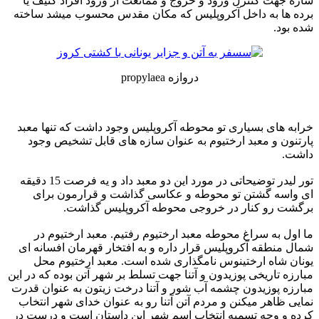
سازه جهت کنترل ورود و خروج و ممانعت از ورود افراد کثیف یا
برده ها به داخل آکروپلیس که مکان مقدس محسوب میشد ساخته
شده بود.
دروازه propylaea
خرابه های بسیاری تو محوطه آکروپلیس وجود داشت که تنها معبد
پارتنون و معبد ارختیوم به عنوان سازه های قابل تشخیص وجود
داشت.
تور لیدر توضیحاتی در مورد این دو معبد داد و یه فرصت 15 دقیقه
ای واسه گشتن تو محوطه و عکاسی گذاشت و قرارمون برای
برگشت رو کنار در خروجی محوطه آکروپلیس گذاشت.
ما اول به سراغ محوطه معبد ارختیوم رفتیم. معبد ارختیوم در
شمال منطقه آکروپلیس قرار داره و به افتخار قهرمان افسانه ای
یونان شاه ارختینوس نامگذاری شده است. معبد ارختیوم محل
مبارزه تاریخی پوزیدون و آتنا جهت تسلط بر شهر آتن بوده که در این
مبارزه پوزیدون چشمه آب شور و آتنا درخت زیتون به عنوان قدرت
نمایی ظاهر میکنن و مردم آتن آتنا رو به عنوان خدای شهر انتخاب
کرده و وجه تسمیه انتخاب اسم شهر این داستان است و درست در