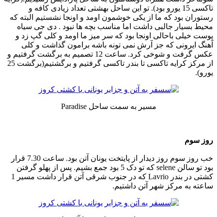
تاکسی 15 یورو بود). تو این ساحل بهشتی تعداد زیادی کافه و
رستوران بود که ما از یکی خوشمون اومد و اونجا نشستیم البته که
محیط بسیار جالبی داشت اما مناسب بچه ها نبود . دی جی سیاه
پوست خیلی باحالی اونجا بود که سر میز ما اومد و کلی گپ زد و
آهنگ ایرونی که جز آرش نمی تونه باشه برامون گذاشت و کلی
عکس گرفت و شوخی کرد. ساعت 12 تصمیم به برگشت گرفتیم و
از مرکز کرایه تاکسی تا بندر تاکسی گرفتیم و برگشتیم(برگشت 25
یورو).
مسیر به سمت ساحل Paradise
روز سوم
خب روز سوم روز دیدار از پایتخت یونان آتن بود. ساعت 7.30 قرار
بود تو سالن selene که تو دک 5 بود جمع بشیم. پس از پهلو گرفتن
کشتی در بندر Lavrio که در جنوب شرقی آتن قرار داشت مسیر 1
ساعته به مرکز شهر آتن داشتیم.