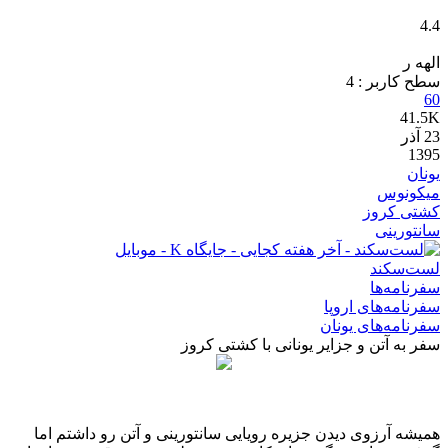
4.4
الهه ر
سطح کاربر :
4
60
41.5K
23
آذر
1395
یونان
میکونوس
کشتی کروز
سانتورینی
لست‌سکند
سفرنامه‌ها
سفرنامه‌های اروپا
سفرنامه‌های یونان
سفر به آتن و جزایر یونانی با کشتی کروز
همیشه آرزوی دیدن جزیره رویایی سانتورینی و آتن رو داشتم اما