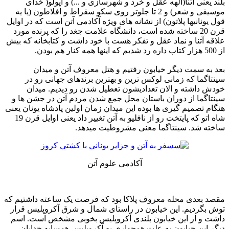
بلند یعنی آتنا(الهه عقل و خرد و شهرسازی و ...) و آپولو( خدای
موسیقی و شعر) و 2 تا جلوتر روی سکو سقراط و افلاطون (یا یه
قول یونانیها پلاتون) از نشانه های ویژه آکادمی آتن است که در اوایل
قرن 20 ساخته شده است، دانشگاه علامت جغد را که پرنده مورد
علاقه آتنا و نماد عقل و تفکر هست با خود داشت و کتابخانه که بیش
از 500 هزار کتاب داره رد شدیم که اینها همه کنار هم بودن.
بعد به سمت دیگر خیابون رفتیم و هتل معروف آتن و میدان
سینتاگما که زمانی لوکس ترین و بهترین برندهای جهانی رو در
خودش داشته و الان تعدادیشون تعطیل شدن رو دیدیم. میدان
سینتاگما از دوران باستان محل جمع شدن مردم آتن در جشن ها و
هنگام تصمیم گیری ها بوده این میدان زمان اولین پادشاه یونان یعنی
شاه اتو که پایتخت رو از نافلیو به آتن تغییر داد یعنی اوایل قرن 19
ساخته شد. سینتاگما معنی مشروطیت میدهد.
آکادمی علوم آتن
مقصد بعدی محله معروف پلاکا بود که فرصت یک ساعته داشتیم که
توش بگردیم. این خیابون در راستای شمال و شرق آکروپلیس قرار
داشت و از این خیابون بلندی آکروپلیس بخوبی مشخص است. اسم
دیگر این خیابون به علت همجواری به آکروپلیس همسایه خدایان