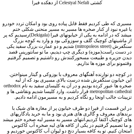
کشتی Celestyal Nefali از دهکده فیرا
مسیری که طی کردیم فقط قابل پیاده روی بود و امکان تردد خودرو
یا غیره نبود از کنار صخره ها مسیر به مسیر منحنی شکلی ختم
میشد که در ادامه به یکی از خیابونهای فیرا (Dekigala)رسیدیم که پر
از ماشینهای کوچیک گلف و سوزوکی بود و وارد یه کوچه بزرگ
سنگفرش (mitropoleos street) شدیم و دو عمارت بزرگ سفید یکی
در دست راست(موزه) و دیگری چپ دیدیم، ما تو سانتورینی قصد
دیدن جزیره و طبیعت مسحورکنندش رو داشتیم و تصمیم گرفتیم
وقتمونو برای موزه ها نذاریم.
در کوچه دو نوارنده آهنگهای معروف با بوزوکی و گیتار مینواختن.
این خیابون سنگفرش شده درست بالای مسیری بود که از لبه
صخره ها عبور کرده بودیم و در آن یه کلیسای سفید به نام orthodox
metropolitan cathedral قرار داشت. وارد کلیسا شدیم ونقاشی ها و
تزیینات جالب اونجا رو نگاه کردیم و به مسیرمون ادامه دادیم.
در این قسمت از فیرا دو طرف خیابون پر از مغازه های شیک با
برندهای معروف و گالری های هنری بود و ما به خرید یادگاریهای
های کوچیک اکتفا کردیم.انتهای مسیر به مسیر لبه صخره ختم میشد
و ما تصمیم گرفتیم در یکی از کافه های لبه صخره آب کاکتوس
امتحان کنیم. تو یه کافه بسیار دنج دو لیوان آب کاکتوس خوردیم و