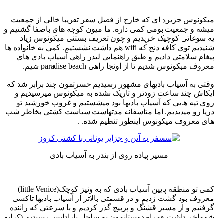
میکونوس جزیره ای که خارج از فصل سفر تقریبا خالی از جمعیت
میشه و جمعیت بومی کمی داره. ما میون کوچه های باصفا گشتیم و
یه سوغاتی کوچیک خریدیم و چون تعریف بستنی میکونوس زیاد
شنیدیم توی کافه دنج که wifi هم داشت نشستیم. کمی به خانواده ها
پیغام سلامتی دادیم و طبق راهنمایی لیدر راهی آسیاب بادی های
معروف میکونوس شدیم تا از اونجا راهی paradise beach شیم.
وقتی به آسیاب بادیهای مشهور رسیدیم حسرتمون چند برابر شد که
ایکاش چند ساعت زودتر و تاریک نشده به میکونوس میرسیدیم و
روی تپه هایی که آسیاب بادیها بود میشستیم و غروب خورشید تو
دریا رو میدیدیم. اما متاسفانه مدتهاست سیاست کشتی بخاطر شب
های معروف میکونوس اینطور تنظیم شده. .
مسیر پیاده روی از بندر به آسیاب بادی
کمی تو منطقه پایین آسیاب بادی که به ونیز کوچک(little Venice)
معروف بود گشت زدیم و در قسمتی بالاتر از آسیاب بادیها تاکسی
گرفتیم و از مسیر قشنگ و پرپیچ گذر کردیم و با سرعتی که راننده
شوماخر داشت همراه دوستانمون به ساحل پارادایس رسیدیم.(کرایه