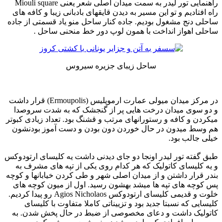
راهنمایی تور لیدر به سمت میدان اصلی شعر یعنی Miouli square
راه افتادیم و تو این مسیر به دیدن قایقهای بادبانی زیبا و کافه های
ساحلی دنج مشغول بودیم. جاده کنار ساحل منو یاد قسمتی از جاده
ساحلی اهواز انداخت با همون لوپ دور خط منحنی ساحل .
ساحل زیبای جزیره سیروس
در مرکز میدان میولی عمارت ارموپلیس (Ermoupolis) قرار داشت
و دو سوی میدان درخت هایی پر از گنجشک که به شدت سروصدا
میکردن و کافه و رستورانهای مرتب و قشنگ بود. تعداد زیادی کبوتر
هم وسط میدون در حال خوردن دون بودن و دست آموز بودنشون
خیلی جالب بود.
طبق گفته تور لیدر اونجا دو جای دیدنی داشت یه کلیسای ارتودوکس
و یه کلیسای کاتولیک که هر کدام روی یکی از تپه های مشرف به
بندر قرار داشتن و از میدان اصلی شهر و طی کردن خیابانها و کوچه
پس کوچه های تپه ها میشد بهشون رسید. اول از میون کوچه های
خلوت و قدیمی کلیسای ارتودوکس Agios Nicholaos رو پیدا کردیم.
کلیسایی که نسبتا جدید بود و تزییناتی کاملا متفاوت با کلیسای
کاتولیک داشت و دعای مخصوصی از ضبط در حال پخش شدن. به