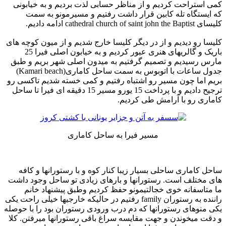
کمی استراحت کردیم و از مناظر حسابی لذت بردیم و به خیابونی
که ایستگاه تله کابین قرار داشت رفتیم و مسیرمونو به سمت
کلیسای cathedral church of saint john the Baptist ادامه دادیم.
کلیسا رو دیدیم و از در دیگر کلیسا خارج شدیم و از میون کوچه های
باریک و گالریهای هنری عبور کردیم و به خیابون اصلی فیرا 25
مارس رسیدیم و تصمیم گرفتیم به میدون اصلی شهر بریم و طبق
جدول ساعات با اتوبوس به سمت ساحل کاماری(Kamari beach)
بریم اما چون مسیر رو اشتباه رفتیم و کمی خسته شدیم تاکسی رو
ترجیح دادیم و با پرداخت 15 یورو مسیر 15 دقیقه ای فیرا تا ساحل
کاماری رو با آرامش طی کردیم.
مسیر فیرا به ساحل کاماری
ساحل کاماری ساحلی بسیار زیبا کنار کوه و با رستورانها و کافه
های مختلف است. رستورانها و بارهای زیادی تو ساحل وجود داشت
ما متاسفانه خوی خجالتیمونو حفظ کردیم وطبق پیشنهاد خانم
راننده به رستوران family رفتیم در حالیکه خارجیها خیلی راحت یکی
یکی منوهای رستورانها که دم درب ورودی رستوران بود را با حوصله
و دقت میخوندن و جهت مقایسه سراغ باقی رستورانها میرفتن. کلا