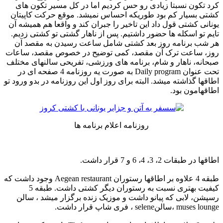
کرد تکون نسبتا زیادی رو حس کردیم اما در کل مسیر تکون های
کشتی بسیار کم بود طوریکه احساس نمیشد. موقع حرکت کاپیتان
یونانی کشتی قول داد این تاخیر را جبران کند و واقعا هم همیشه آن
تایم تو اسکله ها حضور داشتیم. پس از ناهار گشتی تو کشتی زدیم.
هر شب برنامه روز بعد کشتی شامل ساعت رسیدن به مقصد آن
روز، ساعت ترک آن مقصد، کمی توضیح در خصوص مقصد، ساعات
صبحانه، ناهار و شام، برنامه های ورزشی، تفریحی سالنهای مختلف
تحت عنوان Daily program به صورت یه روزنامه 4 صفحه ای در
اطاقها گذاشته میشد. البته برای روز اول این روزنامه در بدو ورود تو
اطاقهامون بود.
روزنامه اعلام برنامه ها
اطاقها در طبقات 2، 3، 4، 6 و 7 قرار داشت.
طبقه 4 علاوه بر اطاقها رستوران Aegean restaurant وجود داشت که
کیفیت بهتری نسبت به رستوران دیگر کشتی داشت. طبقه 5
رسپشن، لابی که پیانو داشت و موزیک زنده برگزار میشد ، سالن
muses lounge ،سالنselene ، فری شاپ قرار داشت.