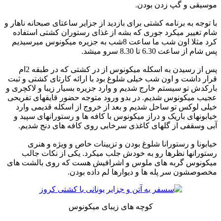
موسیقی و گپ زدن بودن.
با توجه به برنامه کشتی برای بازدید از جزایر ساعتای صبحانه ناهار و
شام تغییر میکرد جوری که بشه از غذای رستوران کشتی استفاده
کرد مثلا اون شب ما ساعت 8شب به جزیره میکونوس میرسیدیم
پس شام از ساعت 6.30 تا 8.30 سرو میشد.
پس از رسیدن به اسکله میکونوس از در کشتی که در طبقه 2ام
قرار داشت و اون شب خیلی شلوغ بود با ارائه کارتای کشتی و ثبت
بارکدش تو سیستم خارج شدیم و وارد جزیره بسیار زیبا و لاکچری و
عجیب میکونوس شدیم. در بدو ورود متوجه حضور قایقهای تفریحی
خیلی لوکس تو ساحل شدیم و بعد از خروج از اسکله قدیمی وارد
خیابونهای باریک و دراز میکونوس با کافه ها و رستورانهای سپید و
آبی وسقفی از گلهای کاغذی سرخابی روی کافه های دنج شدیم.
خیابونا و رستورانا شلوغ بودن و تزیینات خاص و ویژه و هنری
رستورانها نظرها رو به خودش جلب میکرد. یکی از نکات جالب
میکونوس گربه های ملوس و اشرافیش هست که روی بالشت های
مخصوصشون سر پله ها و دیوارها لم داده بودن.
کوچه های زیبای میکونوس