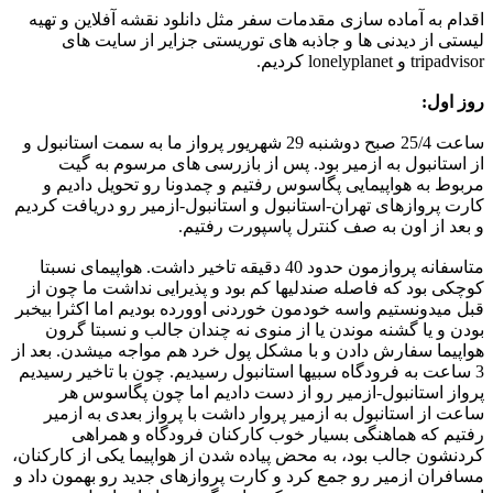
اقدام به آماده سازی مقدمات سفر مثل دانلود نقشه آفلاین و تهیه
لیستی از دیدنی ها و جاذبه های توریستی جزایر از سایت های
tripadvisor و lonelyplanet کردیم.
روز اول:
ساعت 25/4 صبح دوشنبه 29 شهریور پرواز ما به سمت استانبول و
از استانبول به ازمیر بود. پس از بازرسی های مرسوم به گیت
مربوط به هواپیمایی پگاسوس رفتیم و چمدونا رو تحویل دادیم و
کارت پروازهای تهران-استانبول و استانبول-ازمیر رو دریافت کردیم
و بعد از اون به صف کنترل پاسپورت رفتیم.
متاسفانه پروازمون حدود 40 دقیقه تاخیر داشت. هواپیمای نسبتا
کوچکی بود که فاصله صندلیها کم بود و پذیرایی نداشت ما چون از
قبل میدونستیم واسه خودمون خوردنی اوورده بودیم اما اکثرا بیخبر
بودن و یا گشنه موندن یا از منوی نه چندان جالب و نسبتا گرون
هواپیما سفارش دادن و با مشکل پول خرد هم مواجه میشدن. بعد از
3 ساعت به فرودگاه سبیها استانبول رسیدیم. چون با تاخیر رسیدیم
پرواز استانبول-ازمیر رو از دست دادیم اما چون پگاسوس هر
ساعت از استانبول به ازمیر پروار داشت با پرواز بعدی به ازمیر
رفتیم که هماهنگی بسیار خوب کارکنان فرودگاه و همراهی
کردنشون جالب بود، به محض پیاده شدن از هواپیما یکی از کارکنان،
مسافران ازمیر رو جمع کرد و کارت پروازهای جدید رو بهمون داد و