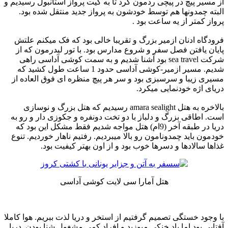
از مسیر پیچ در پیچی ردمون کرد تا به گیت پرواز استانبول رسیدیم و
البته چمدونها هم توسط خودشون به پرواز جدید منتقل شده بود.
پرواز کمتر از یه ساعت بود .
فرودگاه ادنان ازمیر بزرگ و تقریبا خالی بود که فک میکنم علتش
پایان یافتن فصل سفر و شروع مدارس بود. با تور لیدرمون که از
شرکت sea travel بود آشنا شدیم و به سمت کوشی آداسی راهی
شدیم. مسیر ازمیر-کوشی آداسی حدود 1 ساعت طول کشید که
مسیری زیبا و سرسبزی بود و سر هر پیچ منظره ای فوق العاده از
دریای اژه خودنمایی میکرد.
بالاخره به هتل amara sealight رسیدیم که هتل بزرگ و نوسازی
است. اطاقی بزرگ و دلباز با دو تخت دونفره و جکوزی دار و رو به
دریا در طبقه آخر (9ام) هتل مواجه شدیم فقط مشکل این بود که
خودمون باید چمدونامون رو بالا میبردیم. رفتیم ناهار خوردیم. تنوع
غذاها سالادها و دسرها خوب بود و از اون بهتر کیفیت بود.
هتل آمارا سی لایت کوشی آداسی
با وجود خستگی تصمیم گرفتیم از استخر و دریا لذت ببریم. هوا کاملا
آفتابی بود اما باد خنکی میوزید و افراد کمی مشغول شنا بودن. دریا