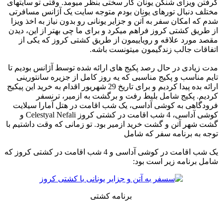
گرفتن ویزای شنگن یونان کار سختی بنظر میومد. وقتی تو سایتهای
مختلف دنبال تورهای یونان بودم متوجه سایت یک آژانس مسافرتی
شدم که امکان سفر به آتن و جزایر یونانی رو بدون نیاز به اخذ ویزا
از طریق کشتی کروز فراهم میکرد و برای ما چی بهتر از این، دیدن
مقصد مورد علاقه و رویاییمون از طریق کشتی کروز که یکی از
اتفاقات جالب زندگیمون میتونست باشه.
مدت زیادی در حال رصد پکیج های ارائه شده توسط آژانس بودیم تا
تایم مناسب و پکیج مناسبی که یه روز کامل از جزیره سانتورینی
ارائه بده پیدا کردیم و برای تاریخ 29 شهریور اقدام به خرید این پیکیج
کردیم. پکیج شامل بلیط رفت و برگشت به ازمیر، ترنسفر
فرودگاهی به کوشی آداسی، یک شب اقامت در هتل آمارا سیلایت
کوشی آداسی، 4 شب اقامت در کشتی کروز Celestyal Nefali و
گشت شهر آتن و گشت خرید ازمیر بود. تو زمانی که وقت داشتیم با
توجه به برنامه سفر که شامل
یک شب اقامت در کوشی آداسی و 4 شب اقامت در کشتی کروز که
شامل برنامه زیر است بود:
برنامه کشتی