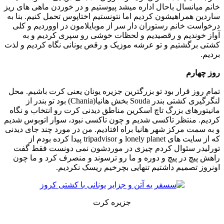
خانم میانسال باحال اداره میشد پیوستیم و در خوردن ماهی های ریز
ساردین همراهیشون کردیم اما نتونستیم اختاپوس تحمل کنیم. بنا به
درخواست خانم رستوران دار سر از موبایلامون در اووردیم و کلی
آواز خوندیم و رقصیدیم و لحظات خوشی رو سپری کردیم و به
کشتی برگشتیم و تو عرشه موزیک و رقص یونانی نگاه کردیم و لذت
بردیم.
روز چهارم
تمام روز قرار بود تو بزرگترین جزیره یونان یعنی کرت باشیم. محل
لنگرگیری کشتی بندر Souda بخش هانیا(Chania) بود تو بندر از
مانیتورهای بزرگ تاچ اسکرین مناطق دیدنی کرت رو انتخاب و نگاه
کردیم. منتظر تاکسی شدیم و چون تاکسی نبود، سوار اتوبوس شدیم
و به سمت مرکز شهر هانیا براه افتادیم. من در مورد چند جای دیدنی
که از سایت های lonely planet و tripadvisor پیدا کرده بودم از
تورلیدر سئوال کردم چیزی در موردشون نمی دونست فقط گفت
راهش پیچ در پیچ و دوره و ما رو ترسوند و منصرف کرد و ما چون
اونروز تصمیم داشتیم تنهایی بچرخیم ریسک نکردیم.
جزیره کرت