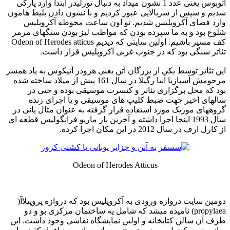
اتوبوس یعنی عدد 1 نشون میداد به دنبال تورلیدر ابتدا وارد پارکی
شدیم و سپس از سربالایی عبور کردیم و با نشون دادن بلیط هامون
وارد فضای آکروپلیس شدیم. تو اون ساعت محوطه آکروپلیس
شلوغ بود و به ما سپرده بودن که مواظب لیز بودن سنگهای مرمر
کف مسیر باشیم. اولین سایتی که دیدیم Odeon of Herodes atticus
تئاتر سنگی بود که در جنوب غربی آکروپلیس قرار داشت.
این تئاتر توسط یکی از بزرگان آتن یعنی هرودز آتیکوس به یاد همسر
مرحومش آسپازیا آنیا رگیلا در سال 161 پیش از میلاد ساخته شده
بود که محل برگزاری تئاتر و کنسرت موسیقی بوده و حتی در
سالهای اخیر جهت ضبط کلیپ های موسیقی و یا اجرای زنده
گروههای موزیک مورد استفاده قرار گرفته به عنوان مثال یانی در
سال 1993 اینجا اجرا داشته و آخرین بار ماریو فرانگولیس قطعه ای
از کارل ارف در سال 2012 در این مکان اجرا کرده.
Odeon of Herodes Atticus
دومین سایت دروازه ورودی به آکروپلیس بود که دروازه پروپیلاآ(
propylaea) نامیده میشد که شامل یه ساختمان مرکزی بو و دو
طرف آن سالن کتابخانه و اولین نمایشگاه نقاشی وجود داشت. این