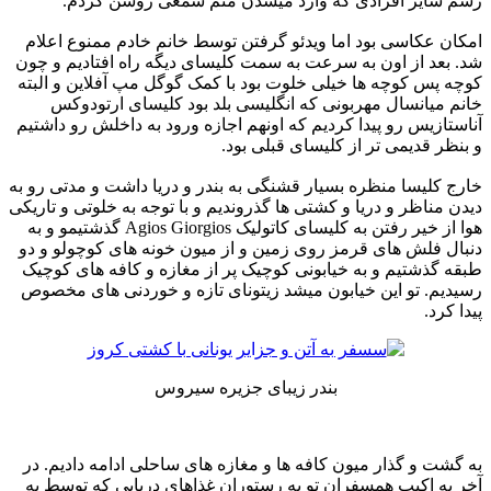
رسم سایر افرادی که وارد میشدن منم شمعی روشن کردم.
امکان عکاسی بود اما ویدئو گرفتن توسط خانم خادم ممنوع اعلام
شد. بعد از اون به سرعت به سمت کلیسای دیگه راه افتادیم و چون
کوچه پس کوچه ها خیلی خلوت بود با کمک گوگل مپ آفلاین و البته
خانم میانسال مهربونی که انگلیسی بلد بود کلیسای ارتودوکس
آناستازیس رو پیدا کردیم که اونهم اجازه ورود به داخلش رو داشتیم
و بنظر قدیمی تر از کلیسای قبلی بود.
خارج کلیسا منظره بسیار قشنگی به بندر و دریا داشت و مدتی رو به
دیدن مناظر و دریا و کشتی ها گذروندیم و با توجه به خلوتی و تاریکی
هوا از خیر رفتن به کلیسای کاتولیک Agios Giorgios گذشتیمو و به
دنبال فلش های قرمز روی زمین و از میون خونه های کوچولو و دو
طبقه گذشتیم و به خیابونی کوچیک پر از مغازه و کافه های کوچیک
رسیدیم. تو این خیابون میشد زیتونای تازه و خوردنی های مخصوص
پیدا کرد.
بندر زیبای جزیره سیروس
به گشت و گذار میون کافه ها و مغازه های ساحلی ادامه دادیم. در
آخر به اکیپ همسفران تو یه رستوران غذاهای دریایی که توسط یه