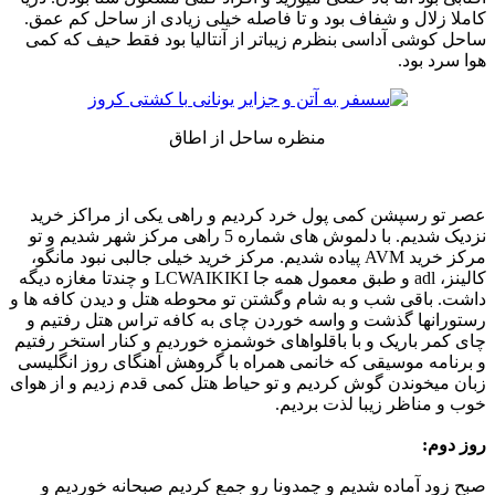
کاملا زلال و شفاف بود و تا فاصله خیلی زیادی از ساحل کم عمق.
ساحل کوشی آداسی بنظرم زیباتر از آنتالیا بود فقط حیف که کمی
هوا سرد بود.
منظره ساحل از اطاق
عصر تو رسپشن کمی پول خرد کردیم و راهی یکی از مراکز خرید
نزدیک شدیم. با دلموش های شماره 5 راهی مرکز شهر شدیم و تو
مرکز خرید AVM پیاده شدیم. مرکز خرید خیلی جالبی نبود مانگو،
کالینز، adl و طبق معمول همه جا LCWAIKIKI و چندتا مغازه دیگه
داشت. باقی شب و به شام وگشتن تو محوطه هتل و دیدن کافه ها و
رستورانها گذشت و واسه خوردن چای به کافه تراس هتل رفتیم و
چای کمر باریک و با باقلواهای خوشمزه خوردیم و کنار استخر رفتیم
و برنامه موسیقی که خانمی همراه با گروهش آهنگای روز انگلیسی
زبان میخوندن گوش کردیم و تو حیاط هتل کمی قدم زدیم و از هوای
خوب و مناظر زیبا لذت بردیم.
روز دوم:
صبح زود آماده شدیم و چمدونا رو جمع کردیم صبحانه خوردیم و