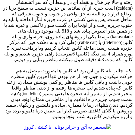
رفته و حالا جز هلال و نقطه ای در وسط آن که سر آتشفشان
(caldera) است چیزی از آن نمانده. این جزیره نسبت به سطح دریا در
ارتفاع قرار داره البته به جز نواحی در جنوب و جنوب شرقی که
ساحل هست. پس وقتی کشتی در غرب جزیره لنگر انداخته یا باید به
جنوب جزیره رفت و از اونجا برای گشت سوار تاکسی و غیره شد یا
در همین بندر آتینیوس پیاده شد و 518 پله موجود رو (پله های
karavolade) توسط یکی از روشهای پیاده روی، خر سواری و تله
کابین(telefrico)) یا (cable car) (طی کرد و به دهکده فیرا که مرکز
جزیره هست رسید. ما تله کابین انتخاب کردیم وبا پرداخت نفری 5
یورو همراه 4 نفر دیگه (کابینها 6نفرست) راهی جزیره شدیم و تو تله
کابین که مدت 3-4 دقیقه طول میکشه مناظر زیبایی رو دیدیم.
نکته جالب تله کابین این بود که کابین ها بصورت متصل به هم
حرکت میکردن و چون جدا از هم نبودن تنها آخرین کابین منظره
خوبی داشت و باقی کابین ها مناظر رو کمی پوشش میدادن. از تله
کابین که پیاده شدیم لب صخره ها رفتیم و از دیدن مناظر واقعا
متحیر شدیم. از مسیر لبه صخره ها یعنی مسیر (Agiou Mina)به
سمت جنوب جزیره راه افتادیم و از مناظر بی همتای اونجا دیدن
کردیم. دیدن هتلهای زیبا با معماری ساده و دلنشین و رنگهای سفید
و روشن با گلای کاغذی صورتی کنار آبی عمیق دریا دلمونو برده بود
و آرزو میکردیم کاش یه شب اونجا بمونیم.