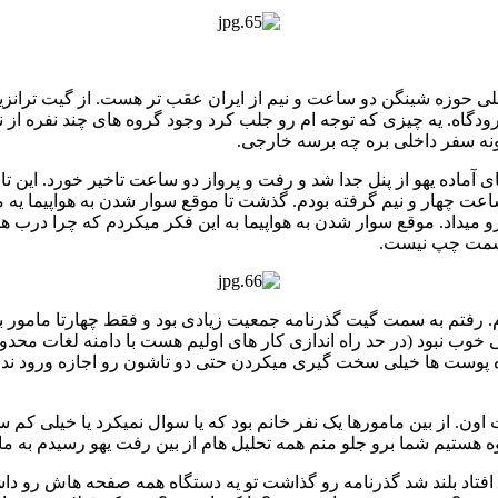
ی حوزه شینگن دو ساعت و نیم از ایران عقب تر هست. از گیت ترانز
گاه. یه چیزی که توجه ام رو جلب کرد وجود گروه های چند نفره از ن
ه سفر داخلی بره چه برسه خارجی.
آماده یهو از پنل جدا شد و رفت و پرواز دو ساعت تاخیر خورد. این تا
گ رو برای ساعت چهار و نیم گرفته بودم. گذشت تا موقع سوار شدن به هواپی
ا رو میداد. موقع سوار شدن به هواپیما به این فکر میکردم که چرا 
سمت چپ نیست.
فتم به سمت گیت گذرنامه جمعیت زیادی بود و فقط چهارتا مامور برای
خوب نبود (در حد راه اندازی کار های اولیم هست با دامنه لغات محدو
ه پوست ها خیلی سخت گیری میکردن حتی دو تاشون رو اجازه ورود ندادن
. از بین مامورها یک نفر خانم بود که یا سوال نمیکرد یا خیلی کم س
 هستیم شما برو جلو منم همه تحلیل هام از بین رفت یهو رسیدم به ما
ش افتاد بلند شد گذرنامه رو گذاشت تو یه دستگاه همه صفحه هاش رو