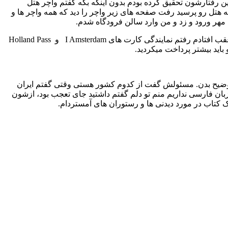
 رفتارشون تحقیق کرده بودم بدون اینکه بگه گفتم واچر هتل
هتل رو پرسید رفت صفحه های زیر واچر را دید که همه واچر ها و
مهر ورود و زد و من وارد سالن فرودگاه شدم.
از یه طرف خوشحال شدم این استرس تموم شد از یه طرف استرس گرفته بودم بلیت موزه ون گوگ برای ساعت چهارو نیم هست و کلی عقب افتادم رفتم نمایندگی کارت های I Amsterdam و Holland Pass
اید بیشتر پرداخت میکردید.
 توضیح بدن. مسئولش گفت از کدوم کشور هستی وقتی گفتم ایران
بان فارسی نداریم منم تو دلم گفتم داشتید جای تعجب بود، ازشون