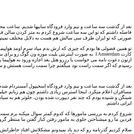
بعد از گذشت سه ساعت و نیم وارد فرودگاه سابیها شدیم. ساعت محل
فاصله داشتم که تو این سه ساعت شروع کردم به متر کردن سالن فرود
صورتی که تو ایران طرف سی سالش هم هست به دلایل مختلف نمیتون
تو همین فضولی ها بودم که چیزی که ازش بدم میاد سرم اومد هواپیمای 
کارت I Amsterdam به صورت اینترنتی بلیت موزه ون گو
ازتون دعوت نامه می خواست یا رزرو هتل بعد اجازه ورود به هواپیم
رسیدم که اگر سمت راست بود میگفتم چرا سمت راست هستش و 
بعد از گذشت سه ساعت و نیم وارد فرودگاه اسخیپول آمستردام شدم. ر
مسافران اعلام میکرد. اینجا استرس زیادی داشتم چون هم زبانم خیلی 
شینگن و شنیده بودم که چند نفر دیپورت شده بودن، جلوتر هم به سیا
ایرانی داشتم.
شروع کردم به بررسی مامورها که کدوم کمتر سوال میکنه برم سمت اون
فردین ما رو میشناختن جلوی یه مامور رفتن کنار گفتن ما منتظر گروه
سلام کردیم گذرنامه رو که دید یاد نمیدونم مشکلاتش افتاد خاطرات