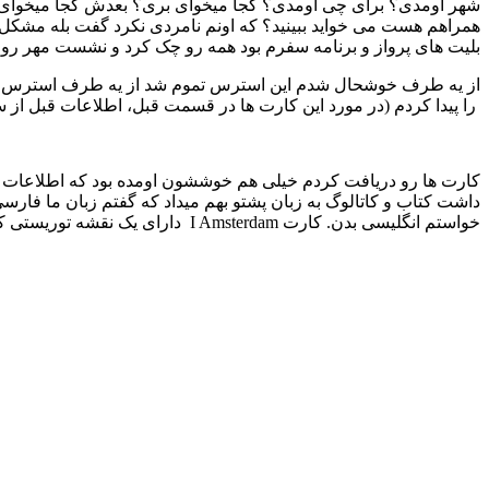
شهر اومدی؟ برای چی اومدی؟ کجا میخوای بری؟ بعدش کجا میخوای بری
همراهم هست می خواید ببینید؟ که اونم نامردی نکرد گفت بله مشکل 
بلیت های پرواز و برنامه سفرم بود همه رو چک کرد و نشست مهر رو گ
را پیدا کردم (در مورد این کارت ها در قسمت قبل، اطلاعات قبل از
کارت ها رو دریافت کردم خیلی هم خوششون اومده بود که اطلاعات زی
داشت کتاب و کاتالوگ به زبان پشتو بهم میداد که گفتم زبان ما فار
خواستم انگلیسی بدن. کارت I Amsterdam دارای یک نقشه توریستی کامل هست که اگر به تنهایی نقشه را خریداری میکردید 2.5 یورو بود و یک کتاب در مورد دیدنی ها و رستوران های آمستردام.