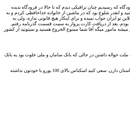
اه که رسیدیم چنان ترافیکی دیدم که تا حالا در فرودگاه ندیده
و انقدر شلوغ بود که در ماشین از خانواده خداحافظی کردم و به
وارد فرودگاه شدم و بعد از عبور از صف طولانی پلیس به سمت گیت مربوط به پرواز ترکیش رفتم از قبل شنیده بودم که Check-in آنلاین تو ایران جواب نمیده و برای اینکار هیچ قانونی نداره، ولی به
 قبل رزرو کرده بودم. بعد از دریافت کارت پرواز به سمت قسمت گذرنامه رفتم.
م میشه مامور میگه آقا شما ممنوع الخروخ هستید و نمیتونید از کشور
 ملت حواله داشتن در حالی که بانک سامان و ملی خلوت بود یه بانک
بعد از نیم ساعت تو صف ایستادن تونستم دو تا اسکناس 500 یورویی بگیرم که این اسکناس های 500 یورویی برای خورد کردنشون تو اروپا داستان دارن. سعی کنید اسکناس بالای 100 یورو با خودتون نداشته