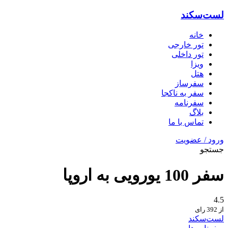
لست‌سکند
خانه
تور خارجی
تور داخلی
ویزا
هتل‌
سفرساز
سفر به ناکجا
سفرنامه
بلاگ
تماس با ما
ورود / عضویت
جستجو
سفر 100 یورویی به اروپا
4.5
از 392 رای
لست‌سکند