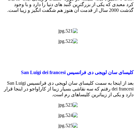
کرد معبدی که یکی از بزرگترین گنبد های دنیا را دارد و با وجود
گذشت 2000 سال از قدمت آن هنوز هم شگفت انگیز و زیبا است.
کلیسای سان لویجی دی فرانسیس San Luigi dei francesi
بعد از اینجا به سمت کلیسای سان لویجی دی فرانسیس San Luigi
dei francesi رفتم که سه نقاشی بسیار زیبا از کاراواجو در اینجا قرار
دارد و یکی از زیباترین کلیساهای رم است.