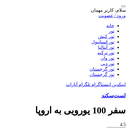
سلام، کاربر مهمان
ورود / عضویت
خانه
تور
تور کیش
تور استانبول
تور آنتالیا
تور ترکیه
تور وان
تور دبی
تور گرجستان
تور گرجستان
لینکدین
اینستاگرام
تلگرام
آپارات
لست‌سکند
سفر 100 یورویی به اروپا
4.5