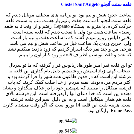
قلعه سنت آنجلو Castel Sant'Angelo
ساعت حدود شش و نیم بود. تو برنامه های مختلف موبایل دیدم که
قلعه سنت آنجلو تا ساعت هفت و نیم باز هست منم به سمت قلعه
حرکت کردم. با مترو به ایستگاه Lepanto رفتم و از اونجا تا به قلعه
رسیدم ساعت هفت بود ولی با تعجب دیدم که قلعه بسته است
وقتی دلیلش رو پرسیدم گفتند که تا ساعت هفت و نیم باز است
ولی آخرین وردی یک ساعت قبل در ساعت شش و نیم می باشد.
هرچی من و چند نفر دیگه اسرار کردیم که زود بازدید میکنیم نشد
که نشد و فقط تونستم اطراف قلعه و رود کنار اون را ببینم.
تو این قلعه قبر امپراطور هادریانوس قرار گرفته که ما تو سریال
اصحاب کهف زیاد اسمش رو شنیدیم. دلیل نام گذاری این قلعه به
فرشته این است که در قدیم طاعون همه شهر را فرا گرفته بود و
اکثر مردم مرده بودند. بقیه مردم از خدا طلب کمک کردند که پاپ
فرشته میکائل را میبیند که شمشیر خود را در غلاف میگذارد و نشان
دهنده این است که خدا دعای آنها را پذیرفته است. این فرشته بالای
قلعه هم همان میکائیل است و به این دلیل اسم این قلعه فرشته
است. هزینه بلیت این قلعه 14 یورو است که اگر وقت میشد با کارت
Rome Pass رایگان بود.