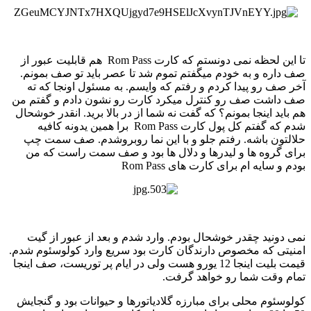
تا این لحظه نمی دونستم که کارت Rom Pass هم قابلیت عبور از
صف داره و به خودم میگفتم تموم شد تا عصر باید تو صف بمونم.
آخر صف رو پیدا کردم و رفتم که وایسم. به مسئول اونجا که ته
صف داشت صف رو کنترل میکرد کارت رو نشون دادم و گفتم من
هم باید اینجا بمونم؟ که گفت نه شما از در بالا برید. انقدر خوشحال
شدم که گفتم کل پول کارت Rom Pass برا همین یدونه کافیه
حلالتون باشه. رفتم جلو و با این نما روبروشدم. صف سمت چپ
برای گروه ها و لیدرها و دلال ها بود و صف سمت راست که من
بودم و سایه ام برای کارت های Rom Pass
نمی دونید چقدر خوشحال بودم. وارد شدم و بعد از عبور از گیت
امنیتی که مخصوص دارندگان کارت بود سریع وارد کولوسئوم شدم.
قیمت بلیت اینجا 12 یورو هست ولی در ایام پر توریست، صف اینجا
تمام وقت شما رو خواهد گرفت.
کولوسئوم محلی برای مبارزه گلادیاتورها و حیوانات بود و گنجایش