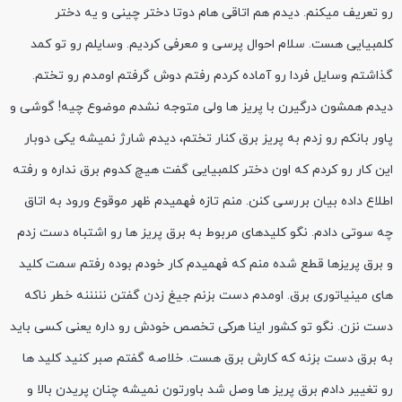
رو تعریف میکنم. دیدم هم اتاقی هام دوتا دختر چینی و یه دختر
کلمبیایی هست. سلام احوال پرسی و معرفی کردیم. وسایلم رو تو کمد
گذاشتم وسایل فردا رو آماده کردم رفتم دوش گرفتم اومدم رو تختم.
دیدم همشون درگیرن با پریز ها ولی متوجه نشدم موضوع چیه! گوشی و
پاور بانکم رو زدم به پریز برق کنار تختم، دیدم شارژ نمیشه یکی دوبار
این کار رو کردم که اون دختر کلمبیایی گفت هیچ کدوم برق نداره و رفته
اطلاع داده بیان بررسی کنن. منم تازه فهمیدم ظهر موقوع ورود به اتاق
چه سوتی دادم. نگو کلیدهای مربوط به برق پریز ها رو اشتباه دست زدم
و برق پریزها قطع شده منم که فهمیدم کار خودم بوده رفتم سمت کلید
های مینیاتوری برق. اومدم دست بزنم جیغ زدن گفتن نننننه خطر ناکه
دست نزن. نگو تو کشور اینا هرکی تخصص خودش رو داره یعنی کسی باید
به برق دست بزنه که کارش برق هست. خلاصه گفتم صبر کنید کلید ها
رو تغییر دادم برق پریز ها وصل شد باورتون نمیشه چنان پریدن بالا و