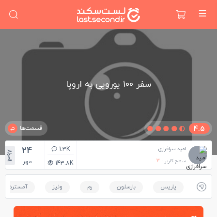
سفر 100 یورویی به اروپا
4.5
قسمت‌ها
24
1.3K
امید سرافرازی
1397
سطح کاربر :
3
مهر
143.8K
پاریس
بارسلون
رم
ونیز
آمستردام