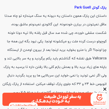
پارک گوئل Park Guell
داستان این پارک همون داستان یه دیونه یه سنگ میندازه تو چاه صدتا
عاقل نمیتونن در بیارن خودمونه. این گائودی نمیدونم عاشق بوده،
شکست عشقی خورده، چی شده صد سال قبل رفته بالا تپه دوتا خونه
کوچولو درست کرده ملت رو میکشونه اونجا. یکی نبود بگه این همه جا
چرا اونجا؟ اگر با مترو بخواید برید اینجا بعد از بیرون اومدن از ایستگاه
Vallcarca طبق نقشه که گذاشتم باید یکم برگردید و یه سر بالایی تند و
باپله های زیاد برید بالا و بعدش بازم کلی بالا رفتن داره تا برسید به پارک.
ولی اگر نمی تونید یا نمی خواید این سربالایی ها رو برید بگردید دنبال
اتوبوس خط 24 و 32 که جلوی پارک توقف میکنن. استفاده از پارک رایگان
×
هست ولی برای ورود به بخش معماری گائودی باید مبلغ 7.5 یورو
پرداخت کنید که من این بلیت هم از قبل خرید کرده بودم. بالای پارک دید