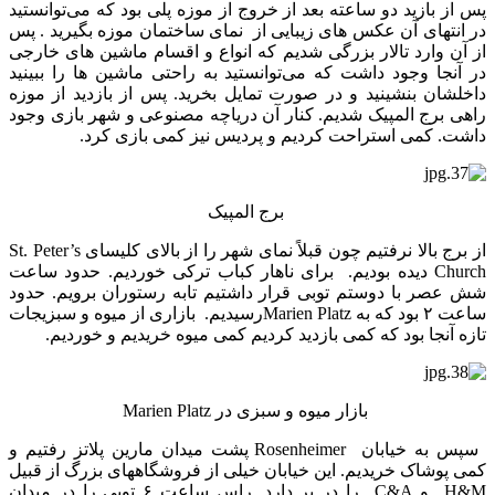
پس از بازید دو ساعته بعد از خروج از موزه پلی بود که می‌توانستید
در انتهای آن عکس های زیبایی از نمای ساختمان موزه بگیرید . پس
از آن وارد تالار بزرگی شدیم که انواع و اقسام ماشین های خارجی
در آنجا وجود داشت که می‌توانستید به راحتی ماشین ها را ببینید
داخلشان بنشینید و در صورت تمایل بخرید. پس از بازدید از موزه
راهی برج المپیک شدیم. کنار آن دریاچه مصنوعی و شهر بازی وجود
داشت. کمی استراحت کردیم و پردیس نیز کمی بازی کرد.
برج المپیک
از برج بالا نرفتیم چون قبلاً نمای شهر را از بالای کلیسای St. Peter’s
Church دیده بودیم. برای ناهار کباب ترکی خوردیم. حدود ساعت
شش عصر با دوستم توبی قرار داشتیم تابه رستوران برویم. حدود
ساعت ۲ بود که به Marien Platzرسیدیم. بازاری از میوه و سبزیجات
تازه آنجا بود که کمی بازدید کردیم کمی میوه خریدیم و خوردیم.
بازار میوه و سبزی در Marien Platz
سپس به خیابان Rosenheimer پشت میدان مارین پلاتز رفتیم و
کمی پوشاک خریدیم. این خیابان خیلی از فروشگاههای بزرگ از قبیل
H&M و C&A را در بر دارد. راس ساعت ۶ توبی را در میدان