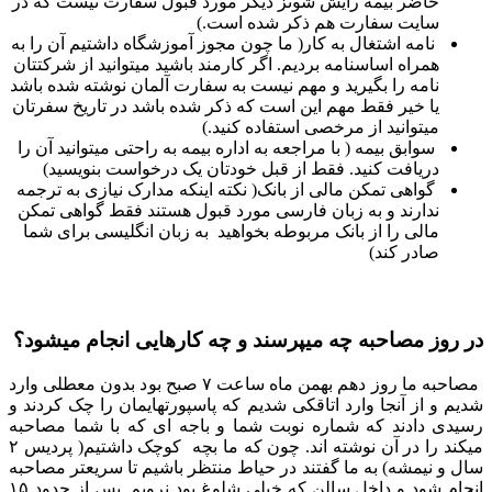
حاضر بیمه رایش شوتز دیگر مورد قبول سفارت نیست که در
سایت سفارت هم ذکر شده است.)
نامه اشتغال به کار( ما چون مجوز آموزشگاه داشتیم آن را به
همراه اساسنامه بردیم. اگر کارمند باشید میتوانید از شرکتتان
نامه را بگیرید و مهم نیست به سفارت آلمان نوشته شده باشد
یا خیر فقط مهم این است که ذکر شده باشد در تاریخ سفرتان
میتوانید از مرخصی استفاده کنید.)
سوابق بیمه ( با مراجعه به اداره بیمه به راحتی میتوانید آن را
دریافت کنید. فقط از قبل خودتان یک درخواست بنویسید)
گواهی تمکن مالی از بانک( نکته اینکه مدارک نیازی به ترجمه
ندارند و به زبان فارسی مورد قبول هستند فقط گواهی تمکن
مالی را از بانک مربوطه بخواهید به زبان انگلیسی برای شما
صادر کند)
در روز مصاحبه چه میپرسند و چه کارهایی انجام میشود؟
مصاحبه ما روز دهم بهمن ماه ساعت ۷ صبح بود بدون معطلی وارد
شدیم و از آنجا وارد اتاقکی شدیم که پاسپورتهایمان را چک کردند و
رسیدی دادند که شماره نوبت شما و باجه ای که با شما مصاحبه
میکند را در آن نوشته اند. چون که ما بچه کوچک داشتیم( پردیس ۲
سال و نیمشه) به ما گفتند در حیاط منتظر باشیم تا سریعتر مصاحبه
انجام شود و داخل سالن که خیلی شلوغ بود نرویم. پس از حدود ۱۵