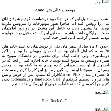
موقعیت عالی هتل Amba
شب اول به دلیل این که هوا خنک بود درخواست کردیم شوفاژ اتاق
مان را روشن کنند اما ظاهراً هنوز موتورخانه را سرویس نکرده
بودند. اما پیشنهاد دادند به خاطر این مشکل در دو روز اقامتمان
صبحانه رایگان داشته باشیم. به دلیل این که شب قبل زیاد نخوابیده
بودیم تصمیم گرفتیم کمی استراحت کنیم.
حدود ۴ ماه قبل از سفر مان یکی از دوستانمان به اسم خانم هلن
20 ساله که اهل آلمان بود در اصفهان میهمان ما بود و ساکن
دوسلدورف ولی جالب اینکه برای تحصیل در دانشگاه مونیخ به
همراه دوستش به مونیخ آمده بودند تا خانه اجاره کند. از آنجا که در
اصفهان از او بسیار پذیرایی کرده بودیم به ما گفته بود به محض
رسیدن به مونیخ با او تماس بگیریم ما نیز این کار را کردیم و ساعت
۵ عصر در میدان Marien Platzقرار گذاشتیم. پس از خوش و بش
های فراوان تصمیم گرفتیم از hard Rock Café و hofbrauhaus دیدن
کنیم چرا که سال گذشته خاطره خوبی از این مکان ها داشتیم .
Hard Rock Café