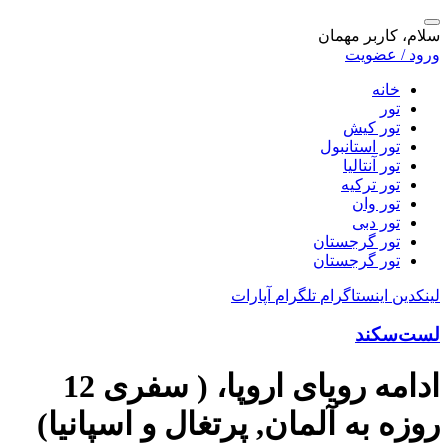
سلام، کاربر مهمان
ورود / عضویت
خانه
تور
تور کیش
تور استانبول
تور آنتالیا
تور ترکیه
تور وان
تور دبی
تور گرجستان
تور گرجستان
لینکدین
اینستاگرام
تلگرام
آپارات
لست‌سکند
ادامه رویای اروپا، ( سفری 12
روزه به آلمان, پرتغال و اسپانیا)