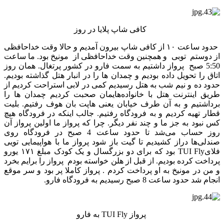
کافی شاپ پلایا در روز
حدود ساعت ۱۰ از کافی شاپ بیرون آمدیم و حالا وقت خداحافظی
از دوستم توبی و همچنین وقت خداحافظی از مونیخ بود. ما ساعت
5:50 صبح پرواز داشتیم به سمت فارو در کشور پرتغال. همان روز
اتاق را تحویل داده بودیم و چمدان ها را در انبار هتل گذاشته بودیم.
حدود ده و نیم شب به هتل رسیدیم کمی در لابی استراحت کردیم از
طریق اینترنت هتل با خانواده‌هایمان صحبت کردیم چمدان ها را
برداشتیم و به آن طرف خیابان یعنی هاپت بان هوف رفتیم. بلیت
قطار تهیه کردیم و به فرودگاه رفتیم. جالب اینکه در فرودگاه هیچ
کس نبود به جز ما و چند نفر دیگر. چرا که پرواز ما اولین پرواز آن
روز حساب می‌شد تا حدود ساعت 4 صبح در فرودگاه روی
صندلی‌ها دراز کشیدیم تا گیت باز شود پرواز ما با هواپیمایی تویی
فلایTUI Fly بود که برای دو بزرگسال و یک کودک مبلغ ۱۷۱ یورو
پرداخت کرده بودیم. از قبل از هلن خواسته بودم پرواز را برایم بخرد
و من در مونیخ به او پرداخت کردم . پرواز کاملا پر بود و سر موقع
انجام شد حدود ساعت 8 صبح رسیدیم به فرودگاه فارو.
پرواز TUI Fly به فارو