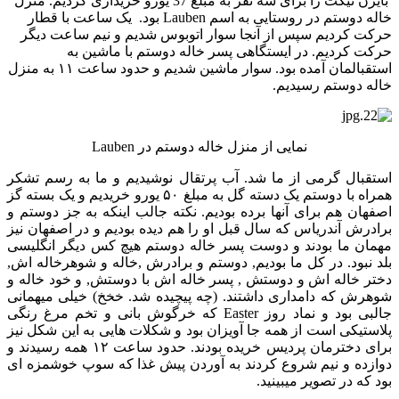
بایرن تیکت را برای سه نفر به مبلغ 37 یورو خریداری کردیم. منزل
خاله دوستم در روستایی به اسم Lauben بود. یک ساعت با قطار
حرکت کردیم سپس از آنجا سوار اتوبوس شدیم و نیم ساعت دیگر
حرکت کردیم. در ایستگاهی پسر خاله دوستم با ماشین به
استقبالمان آمده بود. سوار ماشین شدیم و حدود ساعت ۱۱ به منزل
خاله دوستم رسیدیم.
نمایی از منزل خاله دوستم در Lauben
استقبال گرمی از ما شد. آب پرتقال نوشیدیم و ما به رسم تشکر
همراه با دوستم یک دسته گل به مبلغ ۵۰ یورو خریدیم و یک بسته گز
اصفهان هم برای آنها برده بودیم. نکته جالب اینکه به جز دوستم و
برادرش آندریاس که سال قبل او را هم دیده بودیم و در اصفهان نیز
مهمان ما بودند و دوست پسر خاله دوستم هیچ کس دیگر انگلیسی
بلد نبود. در کل ما بودیم, دوستم و برادرش ,خاله و شوهرخاله اش,
دختر خاله اش و دوستش , پسر خاله اش با دوستش, و خود خاله و
شوهرش که دامداری داشتند. (چه پیچیده شد. خخخ) خیلی میهمانی
جالبی بود و نماد روز Easter که خرگوش بانی و تخم مرغ رنگی
پلاستیکی است از همه جا آویزان بود و شکلات هایی به این شکل نیز
برای دخترمان پردیس خریده بودند. حدود ساعت ۱۲ همه رسیدند و
دوازده و نیم شروع کردند به آوردن پیش غذا که سوپ خوشمزه ای
بود که در تصویر میبینید.