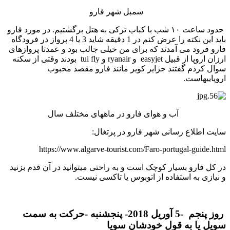
سمبل شهر فارو
حدود ساعت ۱۰ شب با کباب ترکی به هتل برگشتیم. در مورد فارو
باید این نکته را عرض کنم در 1 دقیقه شاید 3 یا 4 پرواز در فرودگاه
فارو فرود می آمدند که برای من خیلی جالب بود و عمدتا پروازهای
ارزان اروپا از قبیل easyjet و ryanair و tui fly بودند وقتی از سکنه
سوال کردم گفتند جزایر کویر مانند فارو مقصد محبوب
اروپاییهاست.
آب و هوای فارو در ماههای مختلف سال
سایت اطلاع رسانی شهر فارو در پرتغال:
https://www.algarve-tourist.com/Faro-portugal-guide.html
در کل فارو بسیار کوچک است و به راحتی میتوانید در آن قدم بزنید
و نیازی به استفاده از اتوبوس یا تاکسی نیست.
روز پنجم -5 آوریل 2018- پنجشنبه -حرکت به سمت
سویل یا به قول خودشان سویا