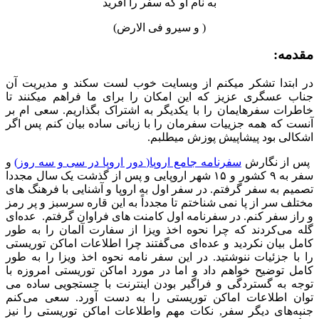
به نام آو که سفر را آفرید
( و سیرو فی الارض)
مقدمه:
در ابتدا تشکر میکنم از وبسایت خوب لست سکند و مدیریت آن
جناب عسگری عزیز که این امکان را برای ما فراهم میکنند تا
خاطرات سفرهایمان را با یکدیگر به اشتراک بگذاریم. سعی ام بر
آنست که همه جزییات سفرمان را با زبانی ساده بیان کنم پس اگر
اشکالی بود پیشاپیش پوزش میطلبم.
پس از نگارش
سفرنامه جامع اروپا( دور اروپا در سی و سه روز)
و
سفر به ۹ کشور و ۱۵ شهر اروپایی و پس از گذشت یک سال مجددا
تصمیم به سفر گرفتم. در سفر اول به اروپا و آشنایی با فرهنگ های
مختلف سر از پا نمی شناختم تا مجدداً به این قاره سرسبز و پر رمز
و راز سفر کنم. در سفرنامه اول کامنت های فراوان گرفتم. عده‌ای
گله می‌کردند که چرا نحوه اخذ ویزا از سفارت آلمان را به طور
کامل بیان نکردید و عده‌ای می‌گفتند چرا اطلاعات اماکن توریستی
را با جزئیات ننوشتید. در این سفر نامه نحوه اخذ ویزا را به طور
کامل توضیح خواهم داد و اما در مورد اماکن توریستی امروزه با
توجه به گستردگی و فراگیر بودن اینترنت با جستجویی ساده می
توان اطلاعات اماکن توریستی را به دست آورد. سعی می‌کنم
جنبه‌های دیگر سفر, نکات مهم واطلاعات اماکن توریستی را نیز