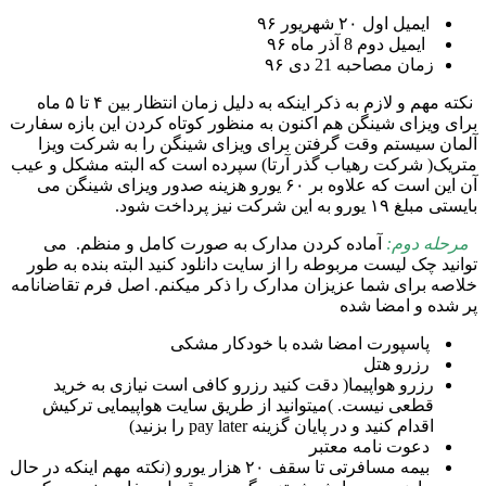
ایمیل اول ۲۰ شهریور ۹۶
ایمیل دوم 8 آذر ماه ۹۶
زمان مصاحبه 21 دی ۹۶
نکته مهم و لازم به ذکر اینکه به دلیل زمان انتظار بین ۴ تا ۵ ماه
برای ویزای شینگن هم اکنون به منظور کوتاه کردن این بازه سفارت
آلمان سیستم وقت گرفتن برای ویزای شینگن را به شرکت ویزا
متریک( شرکت رهیاب گذر آرتا) سپرده است که البته مشکل و عیب
آن این است که علاوه بر ۶۰ یورو هزینه صدور ویزای شینگن می
بایستی مبلغ ۱۹ یورو به این شرکت نیز پرداخت شود.
مرحله دوم:
آماده کردن مدارک به صورت کامل و منظم. می
توانید چک لیست مربوطه را از سایت دانلود کنید البته بنده به طور
خلاصه برای شما عزیزان مدارک را ذکر میکنم. اصل فرم تقاضانامه
پر شده و امضا شده
پاسپورت امضا شده با خودکار مشکی
رزرو هتل
رزرو هواپیما( دقت کنید رزرو کافی است نیازی به خرید
قطعی نیست. )میتوانید از طریق سایت هواپیمایی ترکیش
اقدام کنید و در پایان گزینه pay later را بزنید)
دعوت نامه معتبر
بیمه مسافرتی تا سقف ۲۰ هزار یورو (نکته مهم اینکه در حال