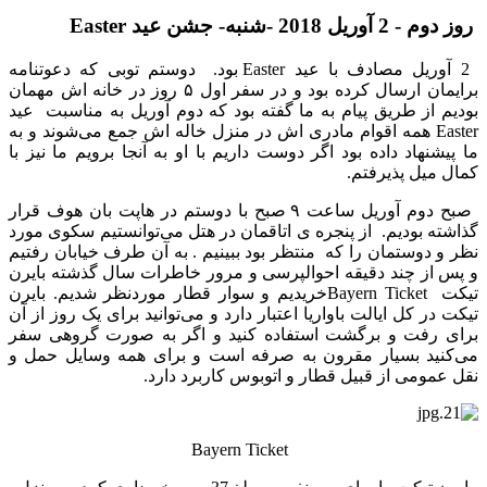
روز دوم - 2 آوریل 2018 -شنبه- جشن عید Easter
2 آوریل مصادف با عید Easter بود. دوستم توبی که دعوتنامه
برایمان ارسال کرده بود و در سفر اول ۵ روز در خانه اش مهمان
بودیم از طریق پیام به ما گفته بود که دوم آوریل به مناسبت عید
Easter همه اقوام مادری اش در منزل خاله اش جمع می‌شوند و به
ما پیشنهاد داده بود اگر دوست داریم با او به آنجا برویم ما نیز با
کمال میل پذیرفتم.
صبح دوم آوریل ساعت ۹ صبح با دوستم در هاپت بان هوف قرار
گذاشته بودیم. از پنجره ی اتاقمان در هتل می‌توانستیم سکوی مورد
نظر و دوستمان را که منتظر بود ببینیم . به آن طرف خیابان رفتیم
و پس از چند دقیقه احوالپرسی و مرور خاطرات سال گذشته بایرن
تیکت Bayern Ticketخریدیم و سوار قطار موردنظر شدیم. بایرن
تیکت در کل ایالت باواریا اعتبار دارد و می‌توانید برای یک روز از آن
برای رفت و برگشت استفاده کنید و اگر به صورت گروهی سفر
می‌کنید بسیار مقرون به صرفه است و برای همه وسایل حمل و
نقل عمومی از قبیل قطار و اتوبوس کاربرد دارد.
Bayern Ticket