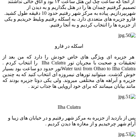
از آنجا که ساعت چک این هتل ساعت ۱۲ بود و اتاق خالی نداشتند
تصمیم گرفتیم چمدان ها را در هتل بگذاریم و به دیدن از
شهربپردازیم. پیاده به مرکز شهر رفتیم حدود 10 دقیقه طول کشید.
فارو جزیره های متعددی دارد. به اسکله رفتیم وبلیط خریدیم و یکی
از جزیره ها را انتخاب کردیم و به آنجا رفتیم.
اسکله در فارو
هر جزیره ای ویژگی های خاص خودش را دارد که من بعد از
تحقیقات و صحبت با مجریان تور IIha Culatra را انتخاب کردم .
Water taxi from Olhao to IIha Culatraتور حدود دو ساعت بود بسیار
خوش گذشت. میتوانید تورهای نیمروزه ای انتخاب کنید که به چندین
جزیره و آبراهه های مختلفی میروند. ولی یکی دوتا جزیره بودند که
مانند بیابان میمانند که برای خود اروپایی ها جذاب ترند .
IIha Culatra
پس از بازدید از جزیره به مرکز شهر رفتیم و در خیابان های زیبا و
آرام شهر چرخیدیم و از مغازه ها دیدن کردیم .