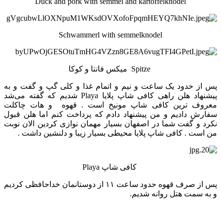
Duck and pork with semmel and kartoffelknodel
Schwammerl with semmelknodel
Spitze میکس فانتا و کوکا
پس از حدود یک ساعت و نیم و اتمام غذا و کلی گپ و گفت و به
پیشنهاد هلن راهی کافی شاپ پلایا Playa شدیم که گفته می‌شد
معروف ترین کافی شاپ مونیخ است . قهوه و هات چاکلت
سفارش دادیم و من پیشنهاد دادم که پرداخت کنم اما هلن قبول
نکرد و گفت شما در اصفهان بسیار مهمان نوازی کردین الان نوبت
من است . کافی شاپ پلایا محیطی بسیار زیبا و دلنشین داشت .
کافی شاپ Playa
پس از صرف قهوه حدود ساعت ۱۱ از دوستانمان خداحافظی کردیم
و به سمت هتل روانه شدیم.