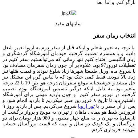
بازگو کنم. و اما بعد
سایتهای مفید
انتخاب زمان سفر
با توجه به تغییر شغلم و اینکه قبل از سفر دوم به اروپا تغییر شغل
دادیم و با همسرم تصمیم گرفتیم خودمان آموزشگاه گردشگری و
زبان انگلیسی افتتاح کنیم تنها زمانی که می‌توانستیم سفر کنیم در
تعطیلات نوروز97 بود. علاوه بر آن چون زمان سفرمان مصادف بود
با شروع ماه آوریل طبیعتا شهرها زیاد شلوغ نبودند و قیمت هتلها نیز
زیاد بالا نبودند. فقط کمی خنک بود که با لباس گرم این مشکل نیز
حل میشد و خوشبختانه موقع سفرمان درجه هوا بین 19 تا 22 درجه
متغیر بود. به دلیل اینکه درگیر تاسیس آموزشگاه بودم تصمیم
گرفتیم در نوروز سفر کنیم و چون بازدید مهمی برای آموزشگاه
داشتیم باید تا تاریخ ۸ فروردین صبر میکردیم تا بازدید انجام شود و
پس از آن سفر را با
تور اروپا
شروع می‌کردیم. پس از بازدید روز ۹
فروردین بلیط هواپیمایی ماهان از تهران به مونیخ و پرواز برگشت از
بارسلونا به تهران را به مبلغ چهار میلیون و 980 هزار تومان برای دو
بزرگسال و یک کودک دو سال و نیمه که قیمت بزرگسال حساب
می‌شد خریداری کردم.