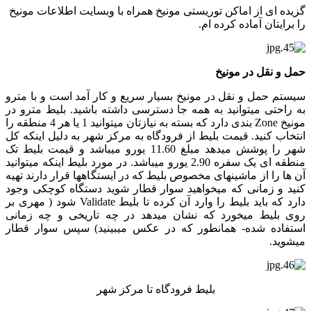
گزیده ای از اماکن توریستی مونیخ همراه با وبسایت اطلاعات مونیخ
را برایتان آماده کرده ام.
حمل و نقل در مونیخ
سیستم حمل و نقل در مونیخ بسیار سریع و کار آمد است و با مترو
به راحتی میتوانید به همه جا دسترسی داشته باشید. بلیط مترو در
مونیخ Zone بندی دارد که بسته به نیازتان میتوانید 1 یا هر 4 منطقه را
انتخاب کنید. قیمت بلیط از فرودگاه به مرکز شهر به دلیل اینکه کل
شهر را پوشش میدهد مبلغ 11.60 یورو میباشد و قیمت بلیط تک
منطقه ای یک سفره 2.90 یورو میباشد. در مورد بلیط اینکه میتوانید
آن ها را از ماشینهای مخصوص بلیط که در ایستگاهها قرار دارند تهیه
کنید و زمانی که میخواهید سوار قطار شوید دستگاه کوچکی وجود
دارد که باید بلیط را وارد آن کرده تا بلیط Validate شود ( مهری بر
روی بلیط میخورد که نشان میدهد در چه تاریخی و چه زمانی
استفاده شده- همانطور که در عکس میبینید) سپس سوار قطار
میشوید.
بلیط فرودگاه تا مرکز شهر